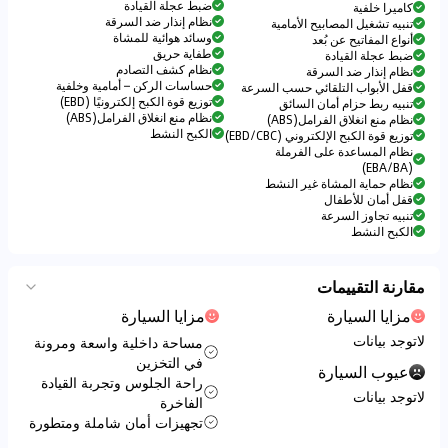
ضبط عجلة القيادة
كاميرا خلفية
نظام إنذار ضد السرقة
تنبيه تشغيل المصابيح الأمامية
وسائد هوائية للمشاة
أنواع المفاتيح عن بُعد
طفاية حريق
ضبط عجلة القيادة
نظام كشف التصادم
نظام إنذار ضد السرقة
حساسات الركن – أمامية وخلفية
قفل الأبواب التلقائي حسب السرعة
توزيع قوة الكبح إلكترونيًا (EBD)
تنبيه ربط حزام أمان السائق
نظام منع انغلاق الفرامل(ABS)
نظام منع انغلاق الفرامل(ABS)
الكبح النشط
توزيع قوة الكبح الإلكتروني (EBD/CBC)
نظام المساعدة على الفرملة
(EBA/BA)
نظام حماية المشاة غير النشط
قفل أمان للأطفال
تنبيه تجاوز السرعة
الكبح النشط
مقارنة التقييمات
مزايا السيارة
مزايا السيارة
لاتوجد بيانات
مساحة داخلية واسعة ومرونة
في التخزين
عيوب السيارة
راحة الجلوس وتجربة القيادة
لاتوجد بيانات
الفاخرة
تجهيزات أمان شاملة ومتطورة