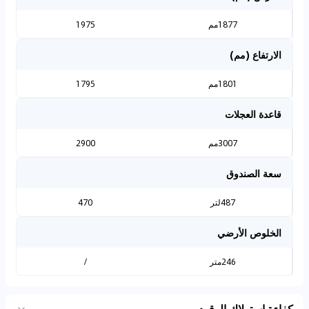
1877مم
1975
الارتفاع (مم)
1801مم
1795
قاعدة العجلات
3007مم
2900
سعة الصندوق
487لتر
470
الخلوص الأرضي
246متر
/
كفاءة استهلاك الوقود