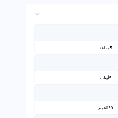
5مقاعد
5أبواب
4030مم