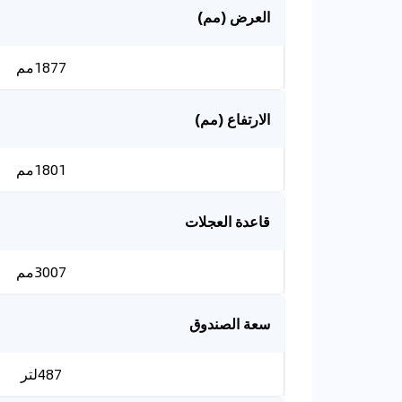
العرض (مم)
1877مم
الارتفاع (مم)
1801مم
قاعدة العجلات
3007مم
سعة الصندوق
487لتر