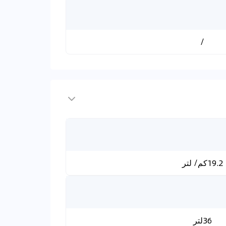
/
19.2كم/ لتر
36لتر