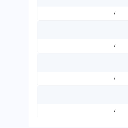
/
/
/
/