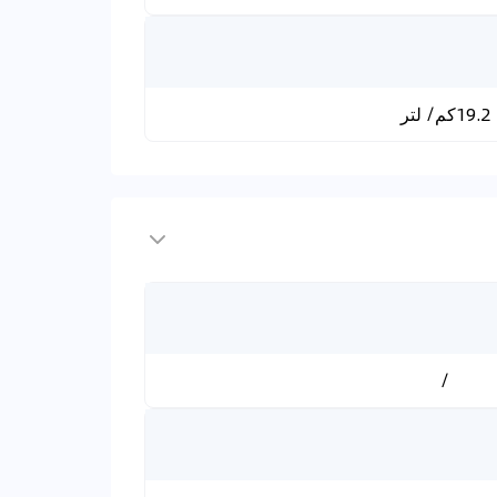
19.2كم/ لتر
/