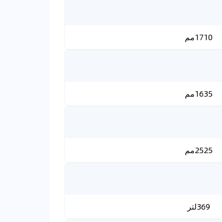
1710مم
1635مم
2525مم
369لتر