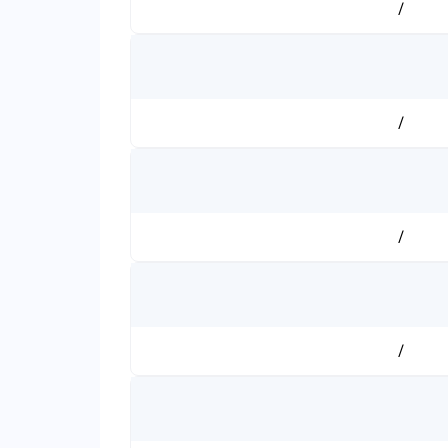
/
/
/
/