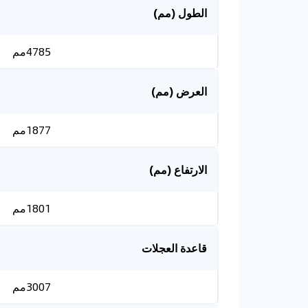
الطول (مم)
4785مم
العرض (مم)
1877مم
الارتفاع (مم)
1801مم
قاعدة العجلات
3007مم