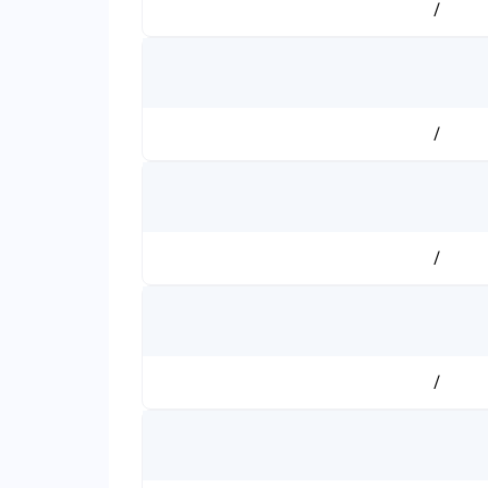
/
/
/
/