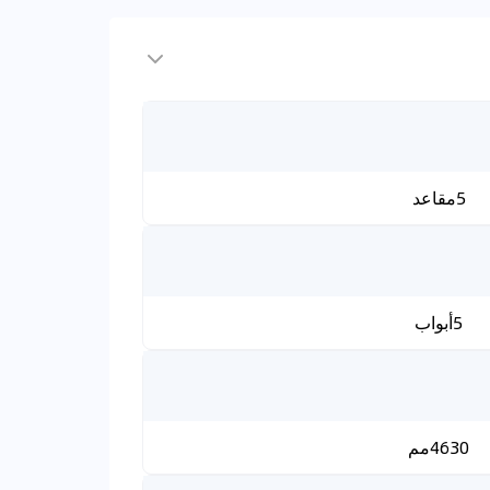
5مقاعد
5أبواب
4630مم