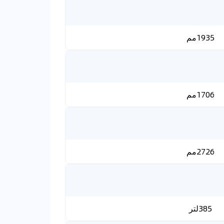
1935مم
1706مم
2726مم
385لتر