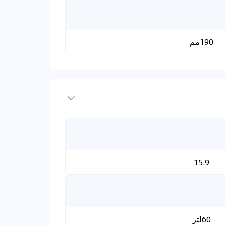
190مم
15.9
60لتر