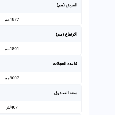
العرض (مم)
1877مم
الارتفاع (مم)
1801مم
قاعدة العجلات
3007مم
سعة الصندوق
487لتر