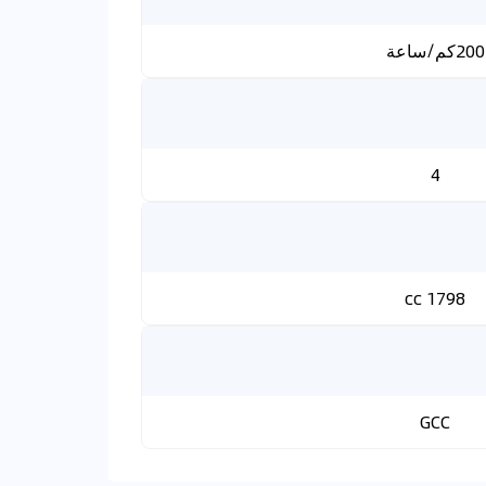
200كم/ساعة
4
1798 cc
GCC