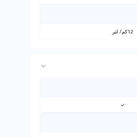
12كم/ لتر
✓