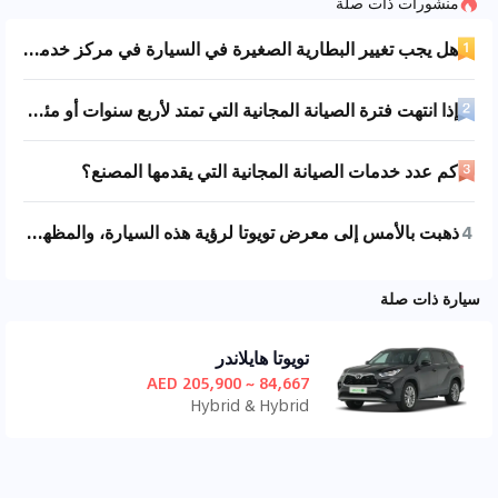
منشورات ذات صلة
هل يجب تغيير البطارية الصغيرة في السيارة في مركز خدمة الوكالة؟ أرجو من الأصدقاء مساعدتي بالإجابة (هونشي E-HS9)!
إذا انتهت فترة الصيانة المجانية التي تمتد لأربع سنوات أو مئة ألف كيلومتر ولم تقم بالصيانة في مركز خدمة معتمد، هل سيؤثر ذلك على الضمان مدى الحياة؟
كم عدد خدمات الصيانة المجانية التي يقدمها المصنع؟
4
ذهبت بالأمس إلى معرض تويوتا لرؤية هذه السيارة، والمظهر الخارجي والداخلي مقبولان. لكن هناك نقطة تثير قلقي قليلاً، حيث أن مُلتقط الجسيمات مثبت في منتصف نظام العادم، بعيداً قليلاً عن المحرك. نظرياً، محرك السحب الطبيعي بالإضافة إلى نظام الهجين يعملان بدرجة حرارة منخفضة، ومع كون مُلتقط الجسيمات بعيداً عن المحرك، هل سيكون من السهل انسداده؟ ما رأيكم؟
سيارة ذات صلة
تويوتا هايلاندر
84,667 ~ 205,900 AED
Hybrid & Hybrid