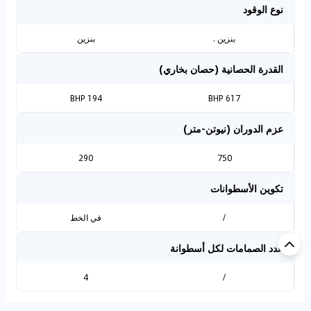
نوع الوقود
بنزين .
بنزين
القدرة الحصانية (حصان بخاري)
194 BHP
617 BHP
عزم الدوران (نيوتن-متر)
290
750
تكوين الأسطوانات
/
في الخط
عدد الصمامات لكل أسطوانة
4
/