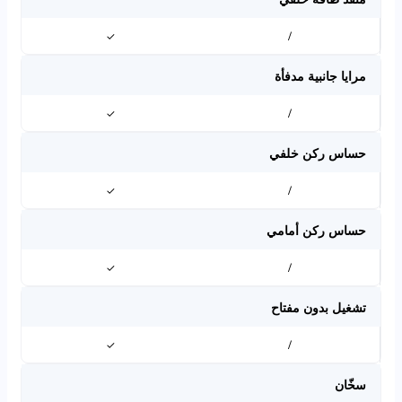
✓
/
مرايا جانبية مدفأة
✓
/
حساس ركن خلفي
✓
/
حساس ركن أمامي
✓
/
تشغيل بدون مفتاح
✓
/
سخّان