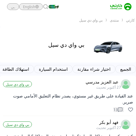
English
ـي
كارتي
منتدى
بي واي دي سيل
بي واي دي سيل
الجميع
اختيار شراء مقارنة
استخدام السيارة
استهلاك الطاقة
عبد العزيز مدرسي
بي واي دي سيل
27 أكتوبر
تحديث
عند القيادة على طريق غير مستوي، يصدر نظام التعليق الأمامي صوت
صرير.
13
فهد أبو بكر
بي واي دي سيل
27 أكتوبر
تحديث