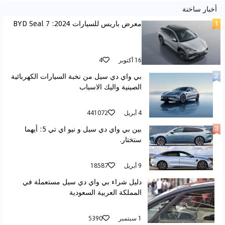
أخبار ساخنة
معرض باريس للسيارات 2024: BYD Seal 7
16 أكتوبر
4
بي واي دي سيل من نخبة السيارات الكهربائية
الصينية واليك الاسباب
4 أبريل
441072
بين بي واي دي سيل و نيو اي تي 5: أيهما
ستختار.
9 أبريل
18587
دليل شراء بي واي دي سيل مستعملة في
المملكة العربية السعودية
1 سبتمبر
5390