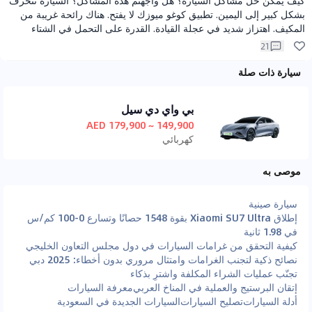
كيف يمكن حل مشاكل السيارة؟ هل واجهتم هذه المشاكل؟ السيارة تنحرف
بشكل كبير إلى اليمين. تطبيق كوغو ميوزك لا يفتح. هناك رائحة غريبة من
المكيف. اهتزاز شديد في عجلة القيادة. القدرة على التحمل في الشتاء
تنخفض إلى 60% إلى 65%.
21
سيارة ذات صلة
بي واي دي سيل
149,900 ~ 179,900 AED
كهربائي
موصى به
سيارة صينية
إطلاق Xiaomi SU7 Ultra بقوة 1548 حصانًا وتسارع 0-100 كم/س
في 1.98 ثانية
كيفية التحقق من غرامات السيارات في دول مجلس التعاون الخليجي
نصائح ذكية لتجنب الغرامات وامتثال مروري بدون أخطاء: 2025 دبي
تجنّب عمليات الشراء المكلفة واشترِ بذكاء
إتقان البرستيج والعملية في المناخ العربي
معرفة السيارات
أدلة السيارات
تصليح السيارات
السيارات الجديدة في السعودية