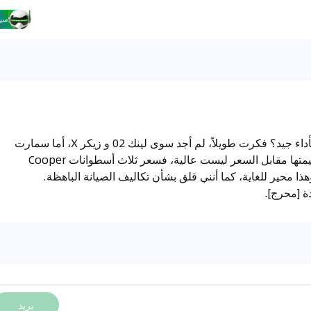
مينى سعرها مرتفع، هل هناك سيارة صغيرة بديلة بأداء جيد؟ فكرت طويلاً، لم أجد سوى لينك 02 و زيكر X، أما سمارت
فقوتها أعلى قليلاً. أحب مينى أيضاً، لكن أشعر أن قيمتها مقابل السعر ليست عالية، فسعر ثلاث أسطوانات Cooper
ه شراء سيارة عائلية من Blue Mountain، وهذا محير للغاية، كما أنني قلق بشأن تكاليف الصيانة الباهظة.
ة [محرج].
بريد