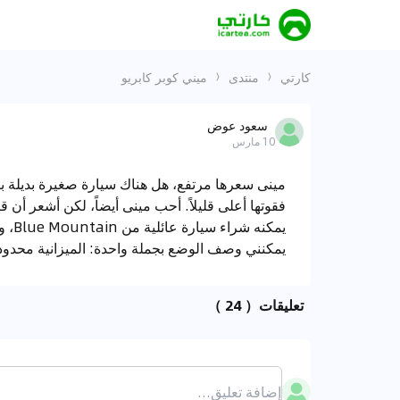
كارتي
منتدى
ميني كوبر كابريو
سعود عوض
10 مارس
يمكن
يمكنني وصف الوضع بجملة واحدة: الميزانية محدود
تعليقات
（ 24 ）