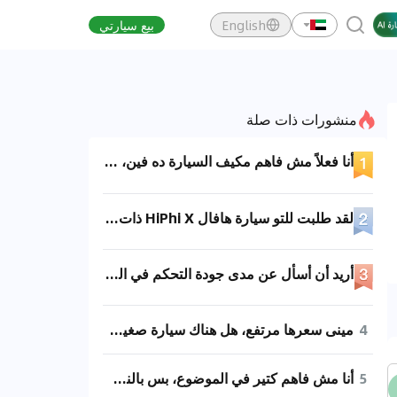
English
بيع سيارتي
منشورات ذات صلة
أنا فعلاً مش فاهم مكيف السيارة ده فين، إزاي أشغله، فيه خبير ممكن يساعدني في الموضوع ده؟
لقد طلبت للتو سيارة هافال HiPhi X ذات الستة مقاعد باللون البرتقالي وأنا متحمس جدًا. كنت أفكر في السيارات الفاخرة التي تبلغ قيمتها ملايين، لكن بسبب محدودية الميزانية لم أشعر بالكثير تجاهها. أدعم السيارات الكهربائية المحلية، وأدعم هافال.
أريد أن أسأل عن مدى جودة التحكم في الجودة لسيارة بورش باناميرا، هل من الممكن أن تظهر الكثير من المشاكل بعد القيادة لفترة قصيرة؟
4
مينى سعرها مرتفع، هل هناك سيارة صغيرة بديلة بأداء جيد؟ فكرت طويلاً، لم أجد سوى لينك 02 و زيكر X، أما سمارت فقوتها أعلى قليلاً. أحب مينى أيضاً، لكن أشعر أن قيمتها مقابل السعر ليست عالية، فسعر ثلاث أسطوانات Cooper يمكنه شراء سيارة عائلية من Blue Mountain، وهذا محير للغاية، كما أنني قلق بشأن تكاليف الصيانة الباهظة. يمكنني وصف الوضع بجملة واحدة: الميزانية محدودة [محرج].
5
أنا مش فاهم كتير في الموضوع، بس بالنسبة للسعر مقابل الأداء، ممكن نقول إن كل سيارة عندها مميزات خاصة بيها. - جتور X90 (Jetour X90) معروفة بمساحتها الواسعة والتجهيزات الجيدة. - شيري تيجو 8 بلس (Chery Tiggo 8 PLUS) تتميز بتكنولوجيا متقدمة وتصميم عصري. - جيلي (Geely) عادةً بتكون اقتصادية ومناسبة للاستخدام اليومي. يعتمد الاختيار على احتياجاتك الشخصية وميزانيتك.