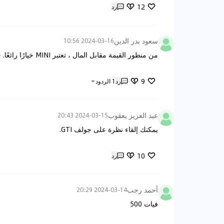
12
رد
سعود بدر الدين
2024-03-16 10:56
من منظور القيمة مقابل المال ، تعتبر MINI خيارًا رائعًا. حتى لو تركت السيارة لأحفادك ، فلن يشعر هذا الجيل بأنها سيارة قديمة.
9
رد
1
الردود
عبد العزيز يعقوب
2024-03-15 20:43
يمكنك إلقاء نظرة على جولف GTI.
10
رد
أحمد رجب
2024-03-14 20:29
فيات 500