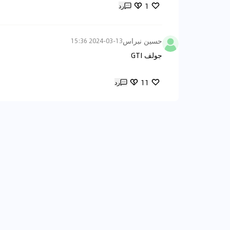
1
رد
حسين نبراس
2024-03-13 15:36
جولف GTI
11
رد