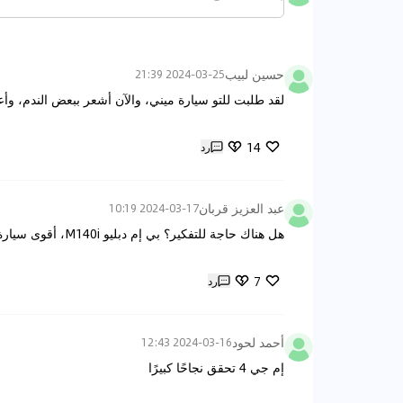
حسين لبيب
2024-03-25 21:39
لقد طلبت للتو سيارة ميني، والآن أشعر ببعض الندم، وأعتق
14
رد
عبد العزيز قربان
2024-03-17 10:19
هل هناك حاجة للتفكير؟ بي إم دبليو M140i، أقوى سيارة صغيرة رياضية.
7
رد
أحمد لحود
2024-03-16 12:43
إم جي 4 تحقق نجاحًا كبيرًا