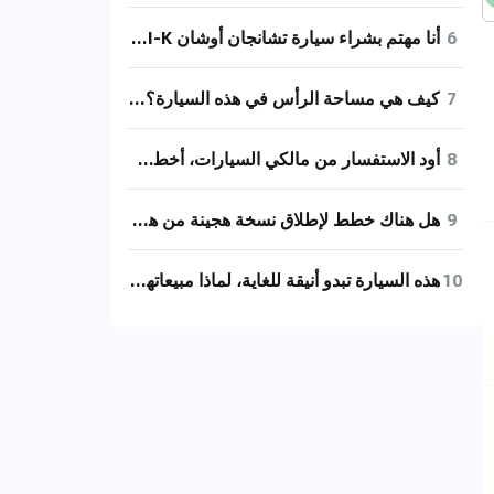
6
أنا مهتم بشراء سيارة تشانجان أوشان UNI-K، لكني قلق من أن يكون استهلاك الوقود مرتفعًا. هل يمكن لأحد المالكين أن يخبرني ما هو استهلاك الوقود الحقيقي؟
7
كيف هي مساحة الرأس في هذه السيارة؟ أنا طويل القامة، لذلك أهتم كثيرًا بمساحة الرأس.
8
أود الاستفسار من مالكي السيارات، أخطط لشراء سيارة في نهاية العام، وأنا معجب جدًا بسيارة سوبارو أوتباك، حيث يجذبني مظهرها جدًا وأشعر بالرضا عن جميع جوانبها. لكنني متردد قليلاً بشأن قوتها. هل يمكن تحسين أداء هذه السيارة من خلال الترقية؟
9
هل هناك خطط لإطلاق نسخة هجينة من هذه السيارة في المستقبل؟ أنا أحب هذه السيارة كثيراً، لكنني قلق من أن استهلاك الوقود العالي سيشكل ضغطًا كبيرًا. في نهاية المطاف، شراء السيارة كان بمساعدة العائلة، ولكن صيانتها ستكون مسؤوليتي.
10
هذه السيارة تبدو أنيقة للغاية، لماذا مبيعاتها ليست مرتفعة، وعدد معارضها قليل، هل هناك مشكلة في الجودة؟ أنا أحبها لكنني متردد، لا أعرف ما إذا كانت تستحق الشراء؟