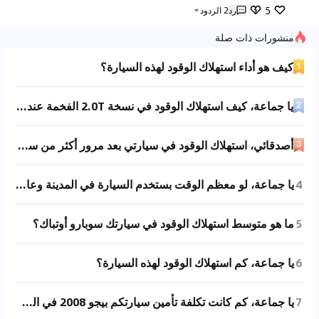
5
رد
2
الردود
منشورات ذات صلة
كيف هو أداء استهلاك الوقود لهذه السيارة؟
يا جماعة، كيف استهلاك الوقود في نسخة 2.0T الفخمة عندكم؟ أنا أفكر أشتري سيارة لأبوي بس ما يقدر يتقبل استهلاك عالي للوقود. أرجوكم أعطوني بيانات حقيقية عن استهلاك الوقود داخل المدينة.
أصدقائي، استهلاك الوقود في سيارتي بعد مرور أكثر من سنتين هو 8.2. كم استهلاك الوقود في سياراتكم؟
4
يا جماعة، لو معظم الوقت بستخدم السيارة في المدينة وعايز حاجة اقتصادية الوقود ومستقرة، تنصحوني بموديل سنة كام؟
5
ما هو متوسط استهلاك الوقود في سيارتك سوبارو أوتباك؟
6
يا جماعة، كم استهلاك الوقود لهذه السيارة؟
7
يا جماعة، كم كانت تكلفة تأمين سيارتكم بيجو 2008 في السنة الثانية؟ سيارتي قربت تكمل سنة وما صار لي أي حادث قبل كذا.