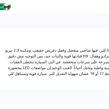
فورد إيفرست 2020 تعتبر من أقوى سيارات الـSUV للبر، فيها شاصي منفصل وقفل دفرنس حقيقي، ومكينة 2.3 تيربو
مع قير 10 سرعات تعطيك تسارع ممتاز أقوى من برادو وهفال. H9 قيادتها قوية والثبات جيد، بس التوجيه مش دقيق
ل بسرعة على سرعات منخفضة. في البر، السيارة تتخطى العقبات
بسهولة خاصة مع قفل الدفرنس، بس العتبات الجانبية واطية وتحتك أحياناً. العيب الوحيد إن مواصفات LED محصورة
في الفئات العليا. أنصح بفئة 4WD المتوسطة مع جنط 17 أو 18 عشان سهولة التعديل للبر. سيارة قوية وتستاهل للي