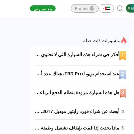
English
بيع سيارتي
منشورات ذات صلة
أفكر في شراء هذه السيارة التي لا تحتوي على قفل تفاضلي، لا أعرف كيف ستكون أداؤها في الطرق الوعرة.
عند استخدام تويوتا TRD Pro، هناك عدة أوضاع للقيادة يمكنك الاختيار من بينها حسب ظروف الطريق: 1. **نظام الدفع الثنائي (2WD):** مناسب للاستخدام اليومي وعلى الطرق المعبدة حيث لا يكون هناك حاجة للتعامل مع التضاريس الوعرة. 2. **نظام الدفع الرباعي العالي (4WD High):** يُستخدم عند القيادة على الطرق الزلقة أو غير المعبدة، مثل الطرق المغطاة بالثلوج أو الطين، حيث يوفر تماسكًا إضافيًا. 3. **نظام الدفع الرباعي المنخفض (4WD Low):** يُستخدم في الظروف الوعرة جدًا مثل الرمال أو الصخور أو الطين الكثيف، حيث يتطلب الأمر قوة عزم أكبر وسرعات منخفضة. 4. **أنماط التضاريس المتعددة:** تختلف هذه الأنماط حسب الموديل، وتشمل عادةً أوضاع مثل الرمال والطين والصخور. كل وضع يضبط نظام السيارة لتحسين الأداء في تلك الظروف المحددة. أما بالنسبة للأزرار المختلفة: - **زر التحكم في نزول المنحدرات:** يُستخدم للمساعدة في التحكم عند النزول من المنحدرات الشديدة. - **زر قفل التروس التفاضلية:** يساعد في تحسين التماسك في الظروف الوعرة عن طريق توزيع القوة بالتساوي بين العجلات. - **زر نظام التحكم في الجر:** يمكن إيقافه لتحسين الأداء في بعض الظروف الوعرة. تأكد دائمًا من قراءة دليل المستخدم الخاص بسيارتك للحصول على تفاصيل دقيقة حول كيفية استخدام كل ميزة بأمان وفعالية.
هل هذه السيارة مزودة بنظام الدفع الرباعي البطيء وقفل الترس التفاضلي؟
4
أبحث عن شراء فورد رابتور موديل 2017، 2018، أو 2019. المطلوب اللون أسود أو أبيض، وعدد الكيلومترات المقطوعة قليل، وأن تكون بحالة المصنع الأصلية وبدون تاريخ قيادة على الطرق الوعرة.
5
ماذا يحدث إذا قمت بإيقاف تشغيل وظيفة التعرف على إشارات تحديد السرعة على الطرق؟ لسيارة شانجان CS95 بلس موديل 2023