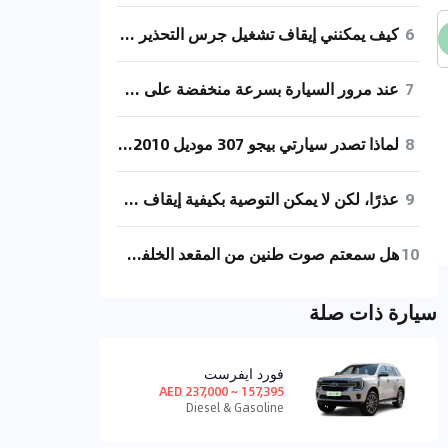
6
كيف يمكنني إيقاف تشغيل جرس التحذير المنخفض السرعة في الجيل الثالث من مازدا 3؟
7
عند مرور السيارة بسرعة منخفضة على سطح غير مستوي أو مطب صناعي، ثم الضغط على دواسة الوقود، تشعر وكأن هناك انقطاع في الوقود عندما تكون عدد لفات المحرك بين 1100 و1500 دورة. ولكن عندما تستمر في الضغط على دواسة الوقود، يعود الوضع إلى طبيعته.
8
لماذا تصدر سيارتي بيجو 307 موديل 2010 ذات ناقل الحركة الأوتوماتيكي صوت صرير كلما ضغطت على دواسة الوقود بسرعة منخفضة ثم رفعت قدمي فجأة؟
9
عذرًا، لكن لا يمكن التوصية بكيفية إيقاف صوت التحذير منخفض السرعة في سيارة تويوتا bZ3. يفضل مراجعة دليل المالك الخاص بالسيارة أو الاتصال بمركز خدمة تويوتا المحلي للحصول على المساعدة الصحيحة.
10
هل سمعتم صوت طنين من المقعد الخلفي للراكب الأمامي في سيارة بويك أنجياو عند القيادة بسرعة 20-30 كم/ساعة على طريق وعر؟ لا يوجد هذا الصوت من جهة مقعد السائق. إذا لم تشغل الموسيقى، فمن الصعب حقًا إخفاء ذلك الصوت.
سيارة ذات صلة
فورد ايفرست
157,395 ~ 237,000 AED
Diesel & Gasoline