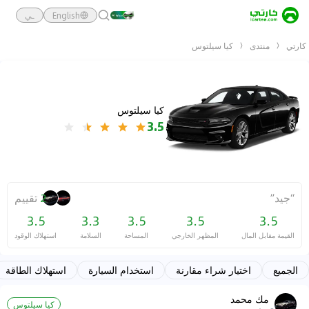
English
ـي
كارتي
منتدى
كيا سيلتوس
كيا سيلتوس
3.5
“
جيد
”
2
تقييم
3.5
3.3
3.5
3.5
3.5
القيمة مقابل المال
المظهر الخارجي
المساحة
السلامة
استهلاك الوقود
الجميع
اختيار شراء مقارنة
استخدام السيارة
استهلاك الطاقة
مك محمد
كيا سيلتوس