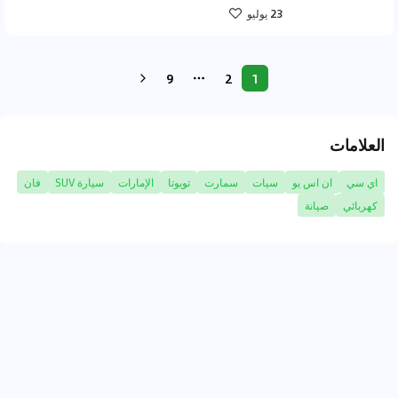
23 يوليو
9
2
1
More pages
العلامات
اي سي
ان اس يو
سيات
سمارت
تويوتا
الإمارات
سيارة SUV
فان
كهربائي
صيانة