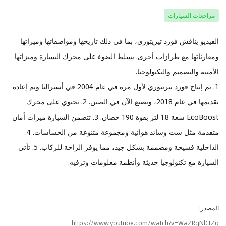
مراجعات السيارات
الفيديو يناقش فورد تيريتوري، بما في ذلك تاريخها ومواصفاتها وميزاتها
ومقارناتها مع طرازات أخرى. يسلط الضوء على محرك السيارة وميزاتها
الأمنية والتصميم والتكنولوجيا.
1. تم إنتاج فورد تيريتوري لأول مرة في عام 2004 في أستراليا وتم إعادة
تقديمها في عام 2018، وتصنع الآن في الصين. 2. تحتوي على محرك
EcoBoost سعة 1.8 لتر بقوة 190 حصان. 3. تتضمن السيارة ميزات أمان
متقدمة مثل ست وسائد هوائية ومجموعة متنوعة من الحساسات. 4.
الداخلية فسيحة ومصممة بشكل جيد، مما يوفر الراحة للركاب. 5. تأتي
السيارة مع تكنولوجيا حديثة وأنظمة معلومات وترفيه.
المصدر:
h
t
t
p
s
:
/
/
w
w
w
.
y
o
u
t
u
b
e
.
c
o
m
/
w
a
t
c
h
?
v
=
W
a
Z
R
q
N
l
C
t
Z
g