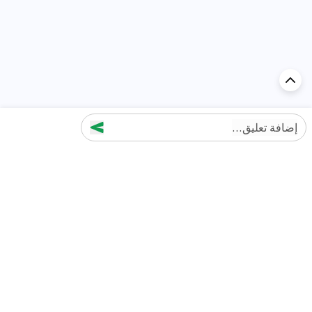
إضافة تعليق...
اكتشف السيارة في
الإمارات
تقييمات السيارات الشائعة حسب
تقييمات السيارات الشهيرة حسب
الماركة
السلسلة
تويوتا
جيتور T2 مراجعات
جيتور
جيتور اندفاع مراجعات
نيسان
نيسان باترول مراجعات
كيا
فورد منطقة فورد مراجعات
فورد
جيتور T1 مراجعات
بي إم دبليو
بورشه بورش 911 مراجعات
هيونداي
كيا سيلتوس مراجعات