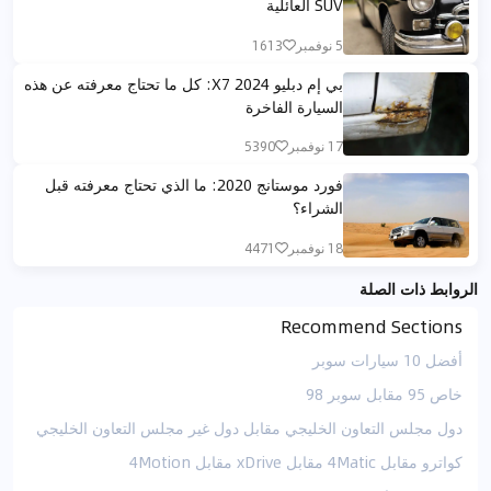
SUV العائلية
5 نوفمبر
1613
بي إم دبليو X7 2024: كل ما تحتاج معرفته عن هذه
السيارة الفاخرة
17 نوفمبر
5390
فورد موستانج 2020: ما الذي تحتاج معرفته قبل
الشراء؟
18 نوفمبر
4471
الروابط ذات الصلة
Recommend Sections
أفضل 10 سيارات سوبر
خاص 95 مقابل سوبر 98
دول مجلس التعاون الخليجي مقابل دول غير مجلس التعاون الخليجي
كواترو مقابل 4Matic مقابل xDrive مقابل 4Motion