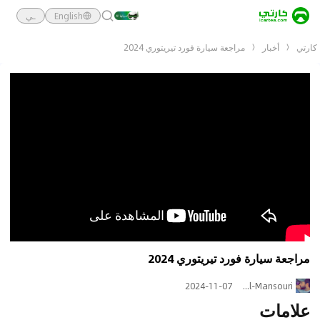
English
ـي
كارتي
أخبار
مراجعة سيارة فورد تيريتوري 2024
ملخص الفيديو
الفيديو يناقش فورد تيريتوري، بما في ذلك تاريخها ومواصفاتها وميزاتها ومقارناتها مع طرازات أخرى. يسلط الضوء على محرك السيارة وميزاتها الأمنية والتصميم والتكنولوجيا. 1. تم إنتاج فورد تيريتوري لأول مرة في عام 004
المصدر:
https://www.youtube.com/watch?v=WaZRqNlCtZg
مراجعة سيارة فورد تيريتوري 2024
2024-11-07
Yasir Al-Mansouri
علامات