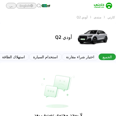
English
ـي
كارتي
منتدى
أودي Q2
أودي Q2
الجميع
اختيار شراء مقارنة
استخدام السيارة
استهلاك الطاقة
لا يوجد محتوى تصنيف بعد