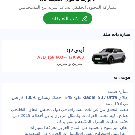
مشاركة المحتوى الحقيقي يساعد المزيد من المستخدمين
اكتب التعليقات
سيارة ذات صلة
أودي Q2
139,900 ~ 169,900 AED
البنزين والبنزين
موصى به
سيارة صينية
إطلاق Xiaomi SU7 Ultra بقوة 1548 حصانًا وتسارع 0-100 كم/س
في 1.98 ثانية
كيفية التحقق من غرامات السيارات في دول مجلس التعاون الخليجي
نصائح ذكية لتجنب الغرامات وامتثال مروري بدون أخطاء: 2025 دبي
تجنّب عمليات الشراء المكلفة واشترِ بذكاء
إتقان البرستيج والعملية في المناخ العربي
معرفة السيارات
أدلة السيارات
تصليح السيارات
السيارات الجديدة في السعودية