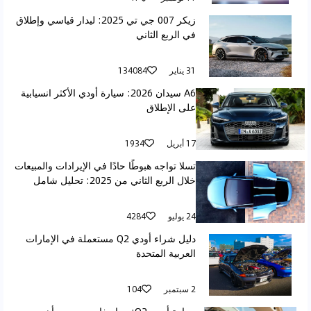
زيكر 007 جي تي 2025: ليدار قياسي وإطلاق
في الربع الثاني
31 يناير
134084
A6 سيدان 2026: سيارة أودي الأكثر انسيابية
على الإطلاق
17 أبريل
1934
تسلا تواجه هبوطًا حادًا في الإيرادات والمبيعات
خلال الربع الثاني من 2025: تحليل شامل
24 يوليو
4284
دليل شراء أودي Q2 مستعملة في الإمارات
العربية المتحدة
2 سبتمبر
104