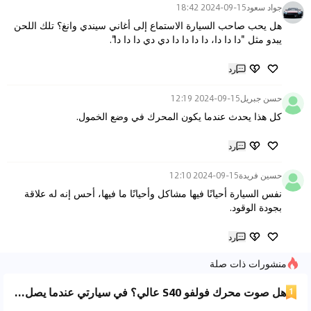
جواد سعود
2024-09-15 18:42
هل يحب صاحب السيارة الاستماع إلى أغاني سيندي وانغ؟ تلك اللحن 
يبدو مثل "دا دا دا، دا دا دا دا دي دي دا دا دا".
رد
حسن جبريل
2024-09-15 12:19
كل هذا يحدث عندما يكون المحرك في وضع الخمول.
رد
حسين فريدة
2024-09-15 12:10
نفس السيارة أحيانًا فيها مشاكل وأحيانًا ما فيها، أحس إنه له علاقة 
بجودة الوقود.
رد
منشورات ذات صلة
هل صوت محرك فولفو S40 عالي؟ في سيارتي عندما يصل عداد الـ RPM إلى 2500 دورة، يصبح صوت المحرك عالياً جداً، لذلك أتجنب الضغط بقوة على دواسة الوقود لأن الصوت مزعج للغاية.