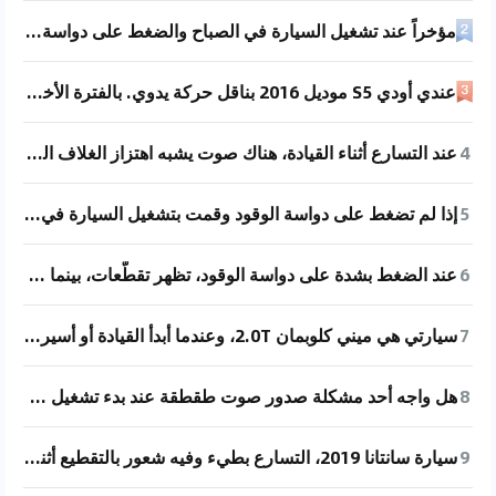
مؤخراً عند تشغيل السيارة في الصباح والضغط على دواسة الوقود، يوجد صوت غريب على الجانب الأيسر من لوحة العدادات، يبدو وكأنه اهتزاز. هل واجهتم موقف مشابه؟ سأقوم بإضافة فيديو في المرة القادمة.
عندي أودي S5 موديل 2016 بناقل حركة يدوي. بالفترة الأخيرة صار صوت المحرك عالي وفيه صوت زي "هلهلة". الميكانيكي قال إنه ممكن يكون فيه مشكلة في محور الشدّاد. لما أكون جالس بمقعد السائق وأضغط على دواسة البنزين، بيطلع صوت "تكتكة"، وكل ما أضغط أكثر بيصير الصوت أسرع، ولما أرفع رجلي عن البنزين، الصوت يختفي. في أحد المحترفين يقدر يساعدني في هالموضوع؟
4
عند التسارع أثناء القيادة، هناك صوت يشبه اهتزاز الغلاف البلاستيكي، لكن عند التسارع في الوضع المحايد لا يوجد هذا الصوت. كما أن الصوت لا يظهر عند الضغط بقوة على دواسة البنزين بعد التسارع.
5
إذا لم تضغط على دواسة الوقود وقمت بتشغيل السيارة في السرعة الأولى، فإن السرعة ستنخفض تدريجياً حتى تصل إلى الصفر، فما الذي يحدث هنا؟
6
عند الضغط بشدة على دواسة الوقود، تظهر تقطّعات، بينما عند الضغط بخفة لا توجد مشكلة. ما السبب في ذلك؟ موديل 2014، النسخة المانيوال النخبوية.
7
سيارتي هي ميني كلوبمان 2.0T، وعندما أبدأ القيادة أو أسير بسرعة منخفضة وأضغط على دواسة الوقود، أسمع صوت اهتزاز يشبه "عدم إحكام لوحة السيارة". لست متأكدًا من مصدر هذا الصوت، وأود أن أسأل ما إذا كانت سيارات ميني الأخرى تواجه نفس المشكلة؟
8
هل واجه أحد مشكلة صدور صوت طقطقة عند بدء تشغيل MINI S موديل 2023؟ ما سبب هذه المشكلة؟
9
سيارة سانتانا 2019، التسارع بطيء وفيه شعور بالتقطيع أثناء التجاوز، هل في أحد الخبراء يعرف وين ممكن تكون المشكلة؟