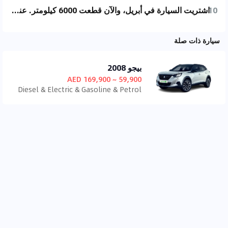
10
اشتريت السيارة في أبريل، والآن قطعت 6000 كيلومتر. عندما أضغط على دواسة الوقود، أسمع صوتًا يشبه صوت الجرار "دا دا دا". ما هي المشكلة هنا؟ [مرتبك]
سيارة ذات صلة
بيجو 2008
59,900 ~ 169,900 AED
Diesel & Electric & Gasoline & Petrol