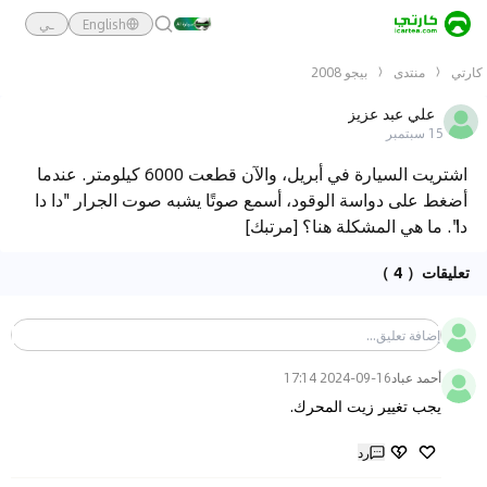
English
ـي
كارتي
منتدى
بيجو 2008
علي عبد عزيز
15 سبتمبر
اشتريت السيارة في أبريل، والآن قطعت 6000 كيلومتر. عندما
أضغط على دواسة الوقود، أسمع صوتًا يشبه صوت الجرار "دا دا
دا". ما هي المشكلة هنا؟ [مرتبك]
تعليقات
（ 4 ）
أحمد عباد
2024-09-16 17:14
يجب تغيير زيت المحرك.
رد