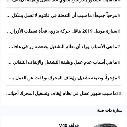
5
مرحباً جميعاً! ما سبب أن التدفئة في فانتوم لا تعمل بشكل جيد؟
6
سيارة موديل 2019 بناقل حركة يدوي، فجأة تعطلت الأزرار الموجودة على عجلة القيادة. بعد إعادة الضبط وإعادة الإعداد، الأزرار ما زالت لا تستجيب. ما السبب وراء ذلك؟
7
ما هي الأسباب وراء أن نظام التشغيل بضغطة زر في هافال H2 يكون أحيانًا طبيعيًا وأحيانًا غير طبيعي؟
8
ما هي أسباب عدم عمل وظيفة التشغيل والإيقاف التلقائي في بيجو 3008 بشكل صحيح؟
9
مؤخراً، وظيفة تشغيل وإيقاف المحرك توقفت عن العمل بشكل طبيعي، والمكيف لم يكن مشغلاً أيضاً، السيارة مستخدمة لمدة ثلاث سنوات ولم تصل إلى ثلاثين ألف كيلومتر. هل يعرف أحدكم السبب؟
10
ما سبب ظهور عطل في نظام إيقاف وتشغيل المحرك أحياناً عند بدء تشغيل سيارة نيسان إكس-تريل موديل 2020؟
سيارة ذات صلة
فولفو V40