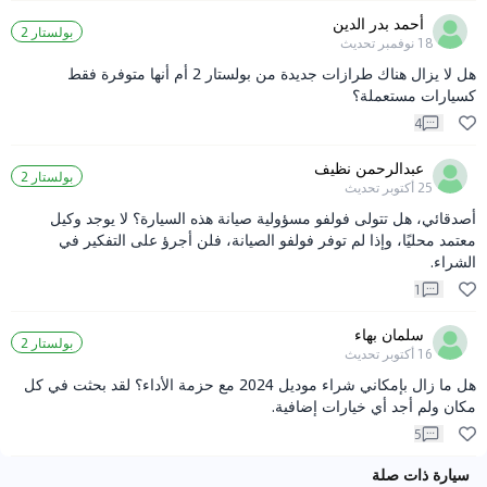
أحمد بدر الدين
بولستار 2
18 نوفمبر
تحديث
هل لا يزال هناك طرازات جديدة من بولستار 2 أم أنها متوفرة فقط
كسيارات مستعملة؟
4
عبدالرحمن نظيف
بولستار 2
25 أكتوبر
تحديث
أصدقائي، هل تتولى فولفو مسؤولية صيانة هذه السيارة؟ لا يوجد وكيل
معتمد محليًا، وإذا لم توفر فولفو الصيانة، فلن أجرؤ على التفكير في
الشراء.
1
سلمان بهاء
بولستار 2
16 أكتوبر
تحديث
هل ما زال بإمكاني شراء موديل 2024 مع حزمة الأداء؟ لقد بحثت في كل
مكان ولم أجد أي خيارات إضافية.
5
سيارة ذات صلة