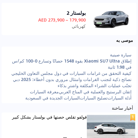
بولستار 2
179,900 ~ 273,900 AED
كهربائي
موصى به
سيارة صينية
إطلاق Xiaomi SU7 Ultra بقوة 1548 حصانًا وتسارع 0-100 كم/س
في 1.98 ثانية
كيفية التحقق من غرامات السيارات في دول مجلس التعاون الخليجي
نصائح ذكية لتجنب الغرامات وامتثال مروري بدون أخطاء: 2025 دبي
تجنّب عمليات الشراء المكلفة واشترِ بذكاء
إتقان البرستيج والعملية في المناخ العربي
معرفة السيارات
أدلة السيارات
تصليح السيارات
السيارات الجديدة في السعودية
أخبار ساخنة
فولفو تقلص حصتها في بولستار بشكل كبير