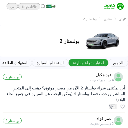
English
ـي
كارتي
منتدى
بولستار 2
بولستار 2
الجميع
اختيار شراء مقارنة
استخدام السيارة
استهلاك الطاقة
فهد هكيل
بولستار 2
4 ديسمبر
تحديث
أين يمكنني شراء بولستار 2 الآن من مصدر موثوق؟ ذهبت إلى المتجر
المباشر ووجدت فقط بولستار 4 (يمكن البحث عن السيارة في جميع أنحاء
البلاد)
3
عمر فؤاد
بولستار 2
2 ديسمبر
تحديث