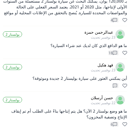
بـ 120,000 يوان، يمكنك البحث عن سيارة بولستار 2 مستعملة من السنوات
الأولى لإنتاجها، مثل 2020 أو 2021. يعتمد السعر الفعلي على الحالة
والمواصفات المحددة للسيارة. يُنصح بالتحقق من الإعلانات المحلية أو مواقع
بيع السيارات للحصول على تفاصيل دقيقة. نعم، الكثير من الناس يشيدون
4
بسيارة بولستار 2 لجودتها وأدائها.
عبدالرحمن حمزة
بولستار 2
23 نوفمبر
تحديث
ما هو الدافع الذي كان لديك عند شراء السيارة؟
18
فهد هكيل
بولستار 2
23 نوفمبر
تحديث
أين يمكنني العثور على سيارة بوليستار 2 جديدة وموثوقة؟
حسن أرسلان
بولستار 2
22 نوفمبر
تحديث
ما هو وضع بولستار 2 الآن؟ هل يتم إنتاجها بناءً على الطلب أم تم إيقاف
الإنتاج وتصفية المخزون؟
6