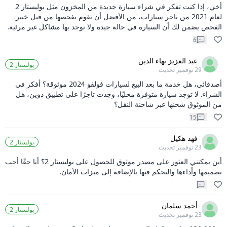
أخي، إذا كنت تفكر في شراء سيارة جديدة من المخزون مثل بوليستار 2
لعام 2021 من تاجر سيارات، من الأفضل أن تقوم بفحصها من قبل خبير.
الفحص يضمن لك أن السيارة في حالة جيدة ولا توجد بها مشاكل غير مرئية.
بالنسبة للشركات الموثوقة، يمكنك البحث عن شركات تقييم سيارات محلية
6
ذات سمعة جيدة، أو استشارة أصدقائك ومعارفك للحصول على توصيات.
عبد العزيز بهاء الدين
بولستار 2
29 نوفمبر
تحديث
أصدقائي، هل خدمة ما بعد البيع لسيارات فولفو 2024 موثوقة؟ أفكر في
الشراء. لا توجد سيارة متوفرة محليًا، وجدت تاجرًا على تطبيق دوين، هل
من الموثوق شحنها عبر شاحنة النقل؟
15
فهد هكيل
بولستار 2
23 نوفمبر
تحديث
أين يمكنني العثور على مصدر موثوق للحصول على بوليستار 2؟ أنا حقًا أحب
تصميمها وأداءها والتحكم فيها بالإضافة إلى ميزات الأمان.
أحمد سلمان
بولستار 2
23 نوفمبر
تحديث