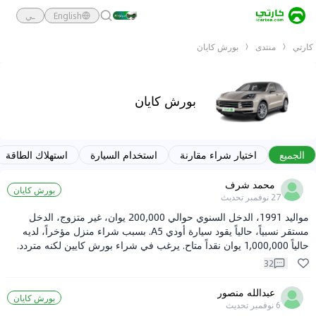
English
ـي
كارتي
منتدى
بورش كايان
بورش كايان
الجميع
اختيار شراء مقارنة
استخدام السيارة
استهلاك الطاقة
محمد شرف
بورش كايان
27 نوفمبر
تحديث
مواليد 1991، الدخل السنوي حوالي 200,000 يوان، غير متزوج، الدخل
مستقر نسبياً، حالياً يقود سيارة أودي A5. بسبب شراء منزل مؤخراً، لديه
حالياً 1,000,000 يوان نقداً متاح. يرغب في شراء بورش كايين لكنه متردد.
32
عبدالله منصور
بورش كايان
6 نوفمبر
تحديث