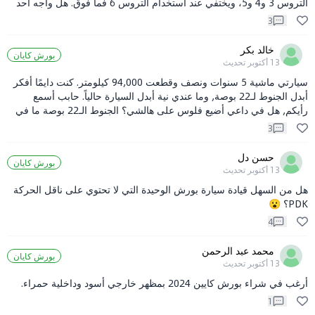
التروس 3 و4 و5، ويختفي عند استخدام التروس 6 فما فوق. هل واجه أحد
مشكلة مشابهة؟ ذهبت إلى وكالة السيارات لفحصها، لكنهم طلبوا مني أن
3
أستمر في القيادة لفترة قبل إعادة الفحص. أشعر بالإحباط حقًا.
خالد بكر
بورش كايان
13 أكتوبر
تحديث
سيارتي ماشية 5 سنوات ونصف وقطعت 94,000 كيلومتر. كنت دايمًا أفكر
أبدل الجنوط لـ22 بوصة, وما عندي نية أبدل السيارة حالياً. حابب أسمع
رأيكم, هل في داعي أضيع فلوس على هالشي؟ الجنوط الـ22 بوصة ما في
مشاكل في القيادة بها, صح؟
3
حسن دل
بورش كايان
13 أكتوبر
تحديث
هل من السهل قيادة سيارة بورش الوحيدة التي لا تحتوي على ناقل الحركة
PDK؟ 😮
4
محمد عبد الرحمن
بورش كايان
13 أكتوبر
تحديث
أرغب في شراء بورش كايين 2024 بمظهر خارجي أسود وداخلية حمراء.
1