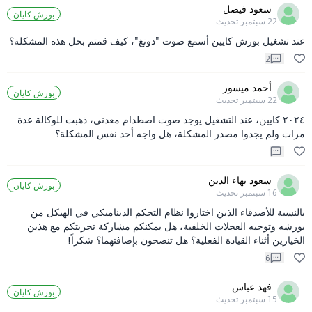
سعود فيصل
بورش كايان
22 سبتمبر
تحديث
عند تشغيل بورش كايين أسمع صوت "دونغ"، كيف قمتم بحل هذه المشكلة؟
2
أحمد ميسور
بورش كايان
22 سبتمبر
تحديث
٢٠٢٤ كايين، عند التشغيل يوجد صوت اصطدام معدني، ذهبت للوكالة عدة
مرات ولم يجدوا مصدر المشكلة، هل واجه أحد نفس المشكلة؟
سعود بهاء الدين
بورش كايان
16 سبتمبر
تحديث
بالنسبة للأصدقاء الذين اختاروا نظام التحكم الديناميكي في الهيكل من
بورشه وتوجيه العجلات الخلفية، هل يمكنكم مشاركة تجربتكم مع هذين
الخيارين أثناء القيادة الفعلية؟ هل تنصحون بإضافتهما؟ شكراً!
6
فهد عباس
بورش كايان
15 سبتمبر
تحديث