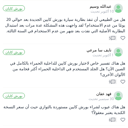
عبدالله وسيم
بورش كايان
10 أكتوبر
تحديث
هل من الطبيعي أن تنفذ بطارية سيارة بورش كايين الجديدة بعد حوالي 20
يومًا من عدم الاستخدام؟ لقد واجهت هذه المشكلة عدة مرات بعد استبدال
البطارية الأصلية التي نفذت بعد شهر من عدم الاستخدام في السنة الثالثة.
5
نايف سا مرعي
بورش كايان
1 أكتوبر
تحديث
هل هناك تفسير خاص لاختيار بورش كايين للداخلية الحمراء بالكامل في
الصين الآن؟ هل الجلد المستخدم في الداخلية الحمراء أكثر فخامة من
الألوان الأخرى؟
9
فهد عفان
بورش كايان
30 سبتمبر
تحديث
هل هناك عيوب لشراء بورش كايين مستوردة بالتوازي حيث أن سعر النسخة
الكندية يعتبر معقولاً؟
6