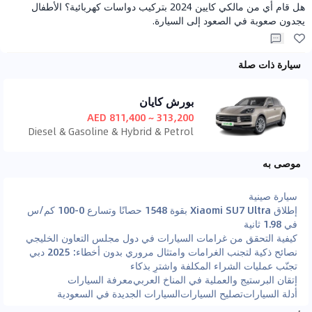
هل قام أي من مالكي كايين 2024 بتركيب دواسات كهربائية؟ الأطفال
يجدون صعوبة في الصعود إلى السيارة.
سيارة ذات صلة
بورش كايان
313,200 ~ 811,400 AED
Diesel & Gasoline & Hybrid & Petrol
موصى به
سيارة صينية
إطلاق Xiaomi SU7 Ultra بقوة 1548 حصانًا وتسارع 0-100 كم/س
في 1.98 ثانية
كيفية التحقق من غرامات السيارات في دول مجلس التعاون الخليجي
نصائح ذكية لتجنب الغرامات وامتثال مروري بدون أخطاء: 2025 دبي
تجنّب عمليات الشراء المكلفة واشترِ بذكاء
إتقان البرستيج والعملية في المناخ العربي
معرفة السيارات
أدلة السيارات
تصليح السيارات
السيارات الجديدة في السعودية