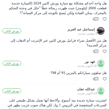
هل واجه أحدكم مشكلة مع سيارة بورش كايين 2024 (السيارة جديدة
قطعت 2000 كيلومتر) حيث ظهرت رسالة خطأ "خلل في وحدة التحكم
بالمحرك، يمكن القيادة ولكن يُنصح بالتوجه إلى مركز الصيانة"؟
6
إسماعيل عبد العزيز
بورش كايان
4 نوفمبر
تحديث
هل من الأفضل شراء فرامل بورش كايين عبر الإنترنت أم الذهاب إلى
مركز الخدمة؟
3
فهد نور
بورش كايان
26 أكتوبر
تحديث
هل تملؤون سياراتكم بالبنزين 95 أم 98؟
4
عبدالله عفان
بورش كايان
24 أكتوبر
تحديث
اشتريت سيارة جديدة منذ أسبوع، وألاحظ أنها تعمل بشكل طبيعي على
السرعات المنخفضة في التروس 1 و2، لكن هناك صوت غريب يظهر في