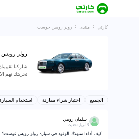
كارتي
منتدى
رولز رويس جوست
رولز رويس
شاركنا تقييمك 
تجربتك تهم ال
الجميع
اختيار شراء مقارنة
استخدام السيارة
سلمان رومي
9 أبريل
تحديث
كيف أداء استهلاك الوقود في سيارة رولز رويس غوست؟