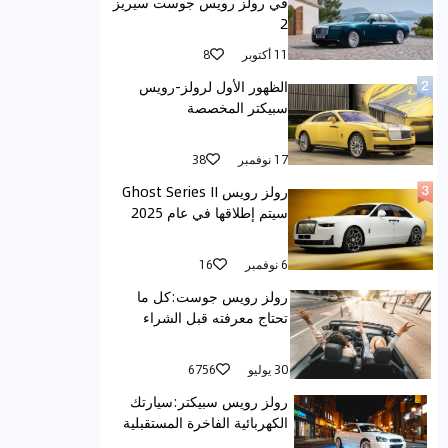
في رولز رويس جوست سيريز
2
11 أكتوبر
8
الظهور الأول لرولز-رويس
سبيكتر المخصصة
17 نوفمبر
38
رولز رويس Ghost Series II
سيتم إطلاقها في عام 2025
6 نوفمبر
16
رولز رويس جوست:كل ما
تحتاج معرفته قبل الشراء
30 يوليو
6756
رولز رويس سبيكتر:سيارتك
الكهربائية الفاخرة المستقبلية