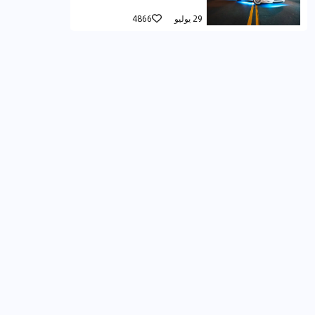
29 يوليو
4866