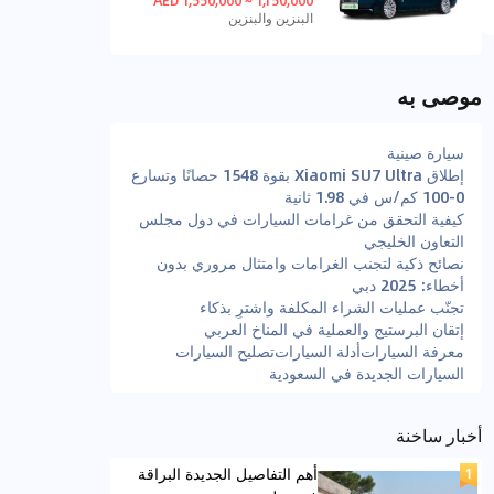
البنزين والبنزين
موصى به
سيارة صينية
إطلاق Xiaomi SU7 Ultra بقوة 1548 حصانًا وتسارع
0-100 كم/س في 1.98 ثانية
كيفية التحقق من غرامات السيارات في دول مجلس
التعاون الخليجي
نصائح ذكية لتجنب الغرامات وامتثال مروري بدون
أخطاء: 2025 دبي
تجنّب عمليات الشراء المكلفة واشترِ بذكاء
إتقان البرستيج والعملية في المناخ العربي
معرفة السيارات
أدلة السيارات
تصليح السيارات
السيارات الجديدة في السعودية
أخبار ساخنة
أهم التفاصيل الجديدة البراقة