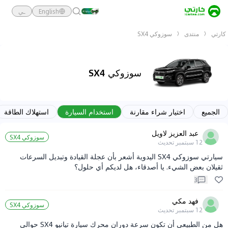
English
ـي
كارتي
منتدى
سوزوكي SX4
سوزوكي SX4
الجميع
اختيار شراء مقارنة
استخدام السيارة
استهلاك الطاقة
عبد العزيز لاويل
سوزوكي SX4
12 سبتمبر
تحديث
سيارتي سوزوكي SX4 اليدوية أشعر بأن عجلة القيادة وتبديل السرعات
ثقيلان بعض الشيء. يا أصدقاء، هل لديكم أي حلول؟
3
فهد مكي
سوزوكي SX4
12 سبتمبر
تحديث
هل من الطبيعي أن تكون سرعة دوران محرك سيارة تيانيو SX4 حوالي