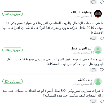
3
بوتفليقة عبدالله
سوزوكي SX4
6 أغسطس
تحديث
ما هي شمعات الإشعال والزيت المناسب لتغييرها في سيارة سوزوكي SX4
موديل 2010 بناقل حركة يدوي ومحرك 1.6 لتر؟ هل لديكم أي اقتراحات أيها
الأصدقاء؟
6
عبد العزيز لاويل
سوزوكي SX4
6 أغسطس
تحديث
لدي مشكلة في صعوبة تغيير السرعات في سيارتي تينيو SX4 ذات الناقل
اليدوي، هل لدى أحدكم حل لهذه المشكلة؟
1
نايف كاظم
سوزوكي SX4
5 أغسطس
تحديث
يا خبراء، سيارتي سوزوكي SX4 تظل أضواء لوحة العدادات مضاءة حتى بعد
إزالة المفتاح. كيف يمكنني حل هذه المشكلة؟
1