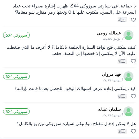
يا جماعة، في سيارتي سوزوكي SX4، ظهرت إشارة صفراء تحت عداد
السرعة على اليمين، مكتوب عليها OIL وتحتها رمز مفتاح. شو معناها؟
4
عبدالله رومي
سوزوكي SX4
7 يونيو
تحديث
كيف يمكنني فتح نوافذ السيارة الخلفية بالكامل؟ لا أعرف ما الذي ضغطت
عليه، الآن لا يمكنني إلا خفضها إلى النصف فقط.
9
فهد مروان
سوزوكي SX4
5 يونيو
تحديث
كيف يمكنني إعادة عرض استهلاك الوقود اللحظي بعدما قمت بإزالته؟
6
سلمان عبدله
سوزوكي SX4
5 يونيو
تحديث
هل لا يمكن إدخال مفتاح ميكانيكي لسيارة سوزوكي تين يو بالكامل؟
3