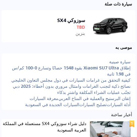
سيارة ذات صلة
سوزوكي SX4
TBD
بنزين
موصى به
سيارة صينية
إطلاق Xiaomi SU7 Ultra بقوة 1548 حصانًا وتسارع 0-100 كم/س
في 1.98 ثانية
كيفية التحقق من غرامات السيارات في دول مجلس التعاون الخليجي
نصائح ذكية لتجنب الغرامات وامتثال مروري بدون أخطاء: 2025 دبي
تجنّب عمليات الشراء المكلفة واشترِ بذكاء
إتقان البرستيج والعملية في المناخ العربي
معرفة السيارات
أدلة السيارات
تصليح السيارات
السيارات الجديدة في السعودية
أخبار ساخنة
دليل شراء سوزوكي SX4 مستعملة في المملكة
العربية السعودية