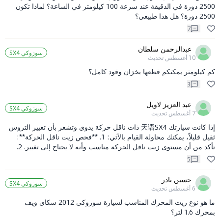
2500 دورة في الدقيقة عند سرعة 100 كيلومتر في الساعة؟ لماذا تكون
2500 دورة؟ هل هذا طبيعي؟
7
عبدالرحمن سلطان
سوزوكي SX4
10 أغسطس
تحديث
كم كيلومتر يمكنكم قطعها بخزان وقود كامل؟
3
عبد العزيز لاويل
سوزوكي SX4
7 أغسطس
تحديث
إذا كانت سيارتك 天语SX4 ذات ناقل حركة يدوي وتشعر بأن تغيير التروس
ثقيل قليلاً، يمكنك محاولة القيام بالآتي: 1. **فحص زيت ناقل الحركة**:
تأكد من أن مستوى زيت ناقل الحركة مناسب وأنه لا يحتاج إلى تغيير. 2.
**الكابل والتوصيلات**: تحقق من الكابلات والتوصيلات الخاصة بناقل
5
الحركة، فقد تكون بحاجة إلى ضبط أو تشحيم. 3. **القابض (الكلتش)**:
تأكد من حالة القابض، فقد يكون هناك حاجة لضبطه أو تغييره إذا كان
حسين نادر
سوزوكي SX4
مستهلكاً. 4. **استشارة ميكانيكي محترف**: إذا لم تحل المشكلة بعد هذه
6 أغسطس
تحديث
الخطوات، يُفضل أن تراجع ميكانيكي محترف لفحص السيارة بشكل دقيق.
ما هو نوع زيت المحرك المناسب لسيارة سوزوكي 2012 سكاي ويف
بمحرك 1.6 لتر؟