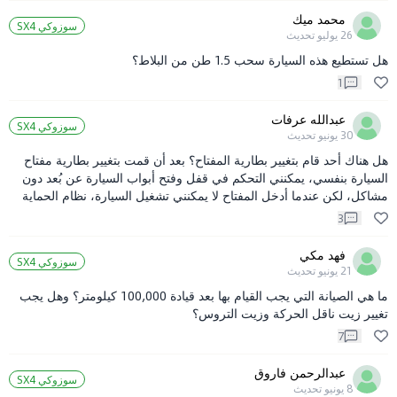
محمد ميك
سوزوكي SX4
26 يوليو
تحديث
هل تستطيع هذه السيارة سحب 1.5 طن من البلاط؟
1
عبدالله عرفات
سوزوكي SX4
30 يونيو
تحديث
هل هناك أحد قام بتغيير بطارية المفتاح؟ بعد أن قمت بتغيير بطارية مفتاح
السيارة بنفسي، يمكنني التحكم في قفل وفتح أبواب السيارة عن بُعد دون
مشاكل، لكن عندما أدخل المفتاح لا يمكنني تشغيل السيارة، نظام الحماية
من السرقة لم يتصل. هل يعرف أحد كيف يمكن حل هذه المشكلة؟
3
فهد مكي
سوزوكي SX4
21 يونيو
تحديث
ما هي الصيانة التي يجب القيام بها بعد قيادة 100,000 كيلومتر؟ وهل يجب
تغيير زيت ناقل الحركة وزيت التروس؟
7
عبدالرحمن فاروق
سوزوكي SX4
8 يونيو
تحديث