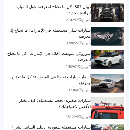
ديبال S07: كل ما تحتاج لمعرفته حول السيارة
الرائدة الجديدة
6 يونيو
214292
سيارات بنتلي مستعملة في الإمارات: ما تحتاج إلى
معرفته
6 يونيو
328855
سوزوكي سويفت 2026 في الإمارات: كل ما تحتاج
لمعرفته
7 يونيو
140901
أسعار سيارات تويوتا في السعودية: كل ما تحتاج
معرفته
5 يونيو
37384
سيارات صغيرة الحجم مستعملة: كيف تختار
الأفضل لاحتياجاتك؟
4 يونيو
151229
سيارات مستعملة سعودية: دليلك الشامل لشراء