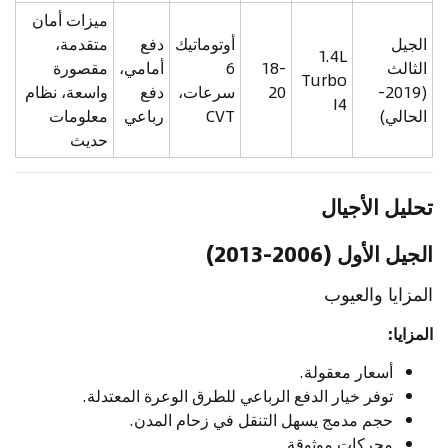
ميزات أمان
الجيل
أوتوماتيك
دفع
متقدمة،
1.4L
الثالث
18-
6
أمامي،
مقصورة
Turbo
(2019-
20
سرعات،
دفع
واسعة، نظام
I4
الحالي)
CVT
رباعي
معلومات
حديث
تحليل الأجيال
الجيل الأول (2006-2013)
المزايا والعيوب
المزايا:
أسعار معقولة.
توفر خيار الدفع الرباعي للطرق الوعرة المعتدلة.
حجم مدمج يسهل التنقل في زحام المدن.
محركات موثوقة.