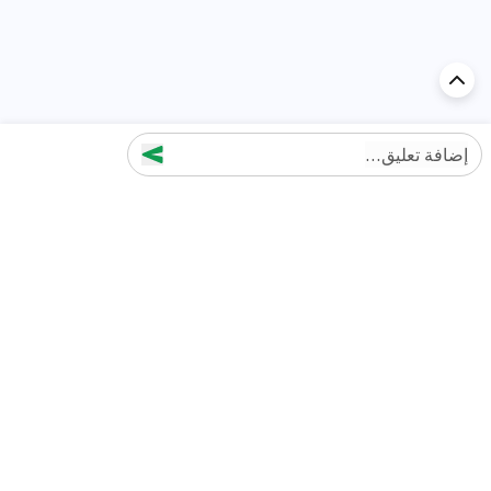
إضافة تعليق...
اكتشف السيارة في
الإمارات
تقييمات السيارات الشائعة حسب
تقييمات السيارات الشهيرة حسب
الماركة
السلسلة
تويوتا
جيتور T2 مراجعات
جيتور
جيتور اندفاع مراجعات
نيسان
نيسان باترول مراجعات
كيا
فورد منطقة فورد مراجعات
فورد
جيتور T1 مراجعات
بي إم دبليو
بورشه بورش 911 مراجعات
هيونداي
كيا سيلتوس مراجعات
MG
نيسان كيكس مراجعات
سوزوكي
تويوتا راف 4 مراجعات