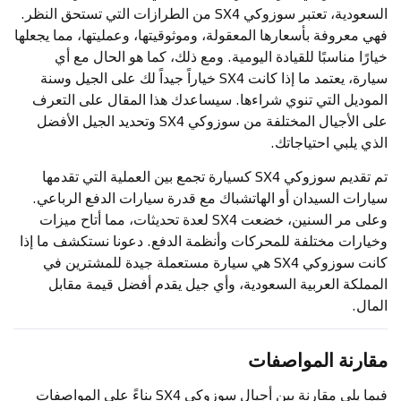
السعودية، تعتبر سوزوكي SX4 من الطرازات التي تستحق النظر.
فهي معروفة بأسعارها المعقولة، وموثوقيتها، وعمليتها، مما يجعلها
خيارًا مناسبًا للقيادة اليومية. ومع ذلك، كما هو الحال مع أي
سيارة، يعتمد ما إذا كانت SX4 خياراً جيداً لك على الجيل وسنة
الموديل التي تنوي شراءها. سيساعدك هذا المقال على التعرف
على الأجيال المختلفة من سوزوكي SX4 وتحديد الجيل الأفضل
الذي يلبي احتياجاتك.
تم تقديم سوزوكي SX4 كسيارة تجمع بين العملية التي تقدمها
سيارات السيدان أو الهاتشباك مع قدرة سيارات الدفع الرباعي.
وعلى مر السنين، خضعت SX4 لعدة تحديثات، مما أتاح ميزات
وخيارات مختلفة للمحركات وأنظمة الدفع. دعونا نستكشف ما إذا
كانت سوزوكي SX4 هي سيارة مستعملة جيدة للمشترين في
المملكة العربية السعودية، وأي جيل يقدم أفضل قيمة مقابل
المال.
مقارنة المواصفات
فيما يلي مقارنة بين أجيال سوزوكي SX4 بناءً على المواصفات