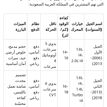
التي تهم المشترين في المملكة العربية السعودية:
كفاءة
اسم الجيل
خيارات
الوقود
ناقل
نظام
الميزات
(السنوات)
المحرك
(كم/
الحركة
الدفع
البارزة
لتر)
يدوي 5
الجيل
دفع
حجم مدمج،
1.6L
سرعات،
الأول
14-
أمامي،
خلوص أرضي
I4،
أوتوماتيك
(2006-
16
دفع
جيد، ميزات
4
2.0L I4
2013)
رباعي
أمان أساسية
سرعات
تصميم
1.6L
الجيل
دفع
محدث،
I4،
يدوي 6
الثاني
16-
أمامي،
شاشة تعمل
1.4L
سرعات،
(2013-
18
دفع
باللمس،
CVT
Turbo
2018)
رباعي
كفاءة
I4
محسّنة