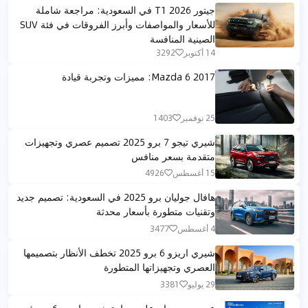
جيتور T1 2026 في السعودية: مراجعة شاملة
للأسعار والمواصفات وأبرز الفروقات في فئة SUV
الصينية المنافسة
14 أكتوبر
3292
Mazda 6 2017: مميزات وتجربة قيادة
25 نوفمبر
1403
شيري تيجو 7 برو 2025 تصميم عصري وتجهيزات
متقدمة بسعر منافس
15 أغسطس
4926
هافال جوليان برو 2025 في السعودية: تصميم جديد
وتقنيات متطورة بأسعار محدثة
4 أغسطس
3477
شيري اريزو 6 برو 2025 تخطف الأنظار بتصميمها
العصري وتجهيزاتها المتطورة
29 يوليو
3381
عروض رمضان على سيارة شيري اريزو 6 برو في