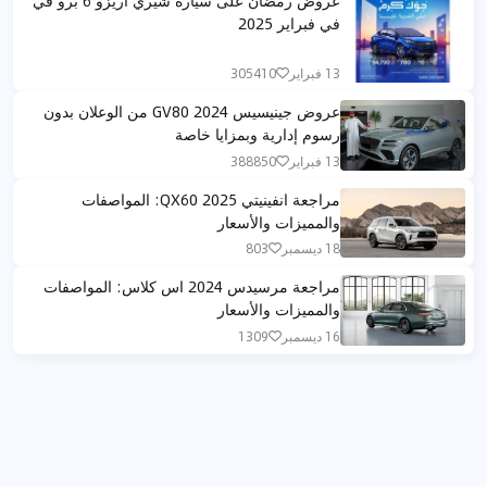
في فبراير 2025
13 فبراير
305410
عروض جينيسيس GV80 2024 من الوعلان بدون
رسوم إدارية وبمزايا خاصة
13 فبراير
388850
مراجعة انفينيتي QX60 2025: المواصفات
والمميزات والأسعار
18 ديسمبر
803
مراجعة مرسيدس 2024 اس كلاس: المواصفات
والمميزات والأسعار
16 ديسمبر
1309