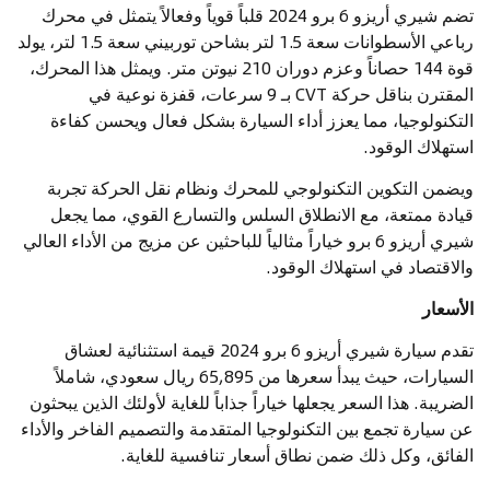
تضم شيري أريزو 6 برو 2024 قلباً قوياً وفعالاً يتمثل في محرك
رباعي الأسطوانات سعة 1.5 لتر بشاحن توربيني سعة 1.5 لتر، يولد
قوة 144 حصاناً وعزم دوران 210 نيوتن متر. ويمثل هذا المحرك،
المقترن بناقل حركة CVT بـ 9 سرعات، قفزة نوعية في
التكنولوجيا، مما يعزز أداء السيارة بشكل فعال ويحسن كفاءة
استهلاك الوقود.
ويضمن التكوين التكنولوجي للمحرك ونظام نقل الحركة تجربة
قيادة ممتعة، مع الانطلاق السلس والتسارع القوي، مما يجعل
شيري أريزو 6 برو خياراً مثالياً للباحثين عن مزيج من الأداء العالي
والاقتصاد في استهلاك الوقود.
الأسعار
تقدم سيارة شيري أريزو 6 برو 2024 قيمة استثنائية لعشاق
السيارات، حيث يبدأ سعرها من 65,895 ريال سعودي، شاملاً
الضريبة. هذا السعر يجعلها خياراً جذاباً للغاية لأولئك الذين يبحثون
عن سيارة تجمع بين التكنولوجيا المتقدمة والتصميم الفاخر والأداء
الفائق، وكل ذلك ضمن نطاق أسعار تنافسية للغاية.