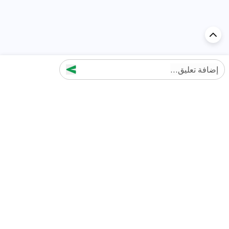
إضافة تعليق...
اكتشف السيارة في
الإمارات
تقييمات السيارات الشائعة حسب
تقييمات السيارات الشهيرة حسب
الماركة
السلسلة
تويوتا
جيتور T2 مراجعات
جيتور
جيتور اندفاع مراجعات
نيسان
نيسان باترول مراجعات
كيا
فورد منطقة فورد مراجعات
فورد
جيتور T1 مراجعات
بي إم دبليو
بورشه بورش 911 مراجعات
هيونداي
كيا سيلتوس مراجعات
MG
نيسان كيكس مراجعات
سوزوكي
تويوتا راف 4 مراجعات