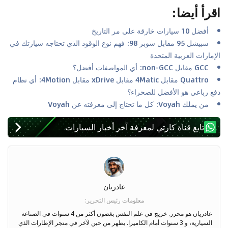
اقرأ أيضا
:
أفضل 10 سيارات خارقة على مر التاريخ
سبيشل 95 مقابل سوبر 98: فهم نوع الوقود الذي تحتاجه سيارتك في
الإمارات العربية المتحدة
GCC مقابل non-GCC: أي المواصفات أفضل؟
Quattro مقابل 4Matic مقابل xDrive مقابل 4Motion: أي نظام
دفع رباعي هو الأفضل للصحراء؟
من يملك Voyah: كل ما تحتاج إلى معرفته عن Voyah
تابع قناة كارتي لمعرفة آخر أخبار السيارات
عادريان
معلومات رئيس التحرير
:
عادريان هو محرر. خريج في علم النفس بغضون أكثر من 4 سنوات في الصناعة
السيارية، و 3 سنوات أمام الكاميرا. يظهر من حين لآخر في متجر الإطارات الذي