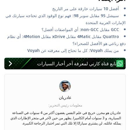
أفضل 10 سيارات خارقة على مر التاريخ
سبيشل 95 مقابل سوبر 98: فهم نوع الوقود الذي تحتاجه سيارتك في
الإمارات العربية المتحدة
GCC مقابل non-GCC: أي المواصفات أفضل؟
Quattro مقابل 4Matic مقابل xDrive مقابل 4Motion: أي نظام
دفع رباعي هو الأفضل للصحراء؟
من يملك Voyah: كل ما تحتاج إلى معرفته عن Voyah
تابع قناة كارتي لمعرفة آخر أخبار السيارات
عادريان
معلومات رئيس التحرير
:
عادريان هو محرر. خريج في علم النفس بغضون أكثر من 4 سنوات في الصناعة
السيارية، و 3 سنوات أمام الكاميرا. يظهر من حين لآخر في متجر الإطارات الذي
يملكه عائلته. لن يشتري سياراتًا إلا تلك التي تمر اختبار الزجاجة الكبيرة.