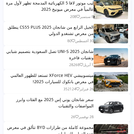
ليب موتور لافا 5 الكهربائية المدمجة تظهر لأول مرة
عالمياً في معرض ميونيخ 2025
8 سبتمبر
208
الجيل الرابع من شانجان CS55 PLUS 2025 ينطلق
من معرض تشنغدو الدولي
30 أغسطس
80
شانجان UNI-S 2025 تصل السعودية بتصميم شبابي
وتقنيات فاخرة
1 أبريل
28268
ميتسوبيشي XForce HEV تستعد للظهور العالمي
في معرض بانكوك للسيارات 2025!
26 فبراير
352124
سعر شانجان يوني إس 2025 مع الفئات وابرز
المواصفات والتقنيات
28 نوفمبر
26
مجموعة كاملة من طرازات BYD تتألق في معرض
جدة الدولي للسيارات