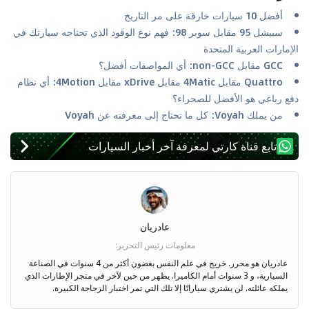
أفضل 10 سيارات خارقة على مر التاريخ
سبيشل 95 مقابل سوبر 98: فهم نوع الوقود الذي تحتاجه سيارتك في
الإمارات العربية المتحدة
GCC مقابل non-GCC: أي المواصفات أفضل؟
Quattro مقابل 4Matic مقابل xDrive مقابل 4Motion: أي نظام
دفع رباعي هو الأفضل للصحراء؟
من يملك Voyah: كل ما تحتاج إلى معرفته عن Voyah
تابع قناة كارتي لمعرفة آخر أخبار السيارات
عادريان
معلومات رئيس التحرير
:
عادريان هو محرر. خريج في علم النفس بغضون أكثر من 4 سنوات في الصناعة
السيارية، و 3 سنوات أمام الكاميرا. يظهر من حين لآخر في متجر الإطارات الذي
يملكه عائلته. لن يشتري سياراتًا إلا تلك التي تمر اختبار الزجاجة الكبيرة.