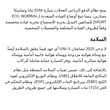
يمنح نظام الدفع الرباعي العجلات سيارة Elite ثباتا وتماسكا
ممتازين، بينما تتيح أوضاع القيادة المتعددة (ECO، NORMAL،
SPORT) للسائقين التبديل بحرية للاستمتاع بتجربة قيادة مخصصة
وفقاً لظروف القيادة المختلفة والتفضيلات الشخصية.
السلامة
لا تدخر 2025 تشانجان UNI-S أي جهد فيما يتعلق بالسلامة أيضاً.
مع وسائد هوائية مزدوجة ووسائد هوائية جانبية أمامية ووسائد
هوائية ستائرية أمامية، توفر السيارة حماية شاملة للركاب.
بالإضافة إلى ذلك، تضمن تقنيات السلامة النشطة مثل نظام
المكابح المانعة للانغلاق (ABS)، ونظام التوزيع الإلكتروني لقوة
الكبح (EBD)، وبرنامج الثبات الإلكتروني (ESP)، ونظام التحكم في
الجر (TCS) ثبات السيارة وسلامتها في جميع ظروف الطريق.