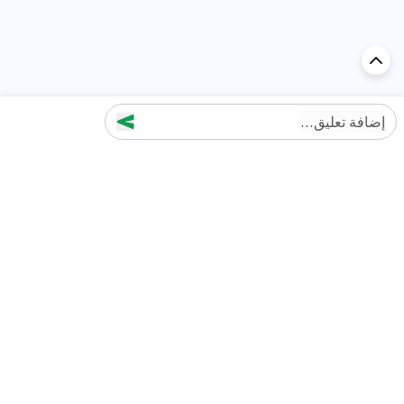
إضافة تعليق...
اكتشف السيارة في
الإمارات
تقييمات السيارات الشائعة حسب
تقييمات السيارات الشهيرة حسب
الماركة
السلسلة
تويوتا
جيتور T2 مراجعات
جيتور
جيتور اندفاع مراجعات
نيسان
نيسان باترول مراجعات
كيا
فورد منطقة فورد مراجعات
فورد
جيتور T1 مراجعات
بي إم دبليو
بورشه بورش 911 مراجعات
هيونداي
كيا سيلتوس مراجعات
MG
نيسان كيكس مراجعات
سوزوكي
تويوتا راف 4 مراجعات