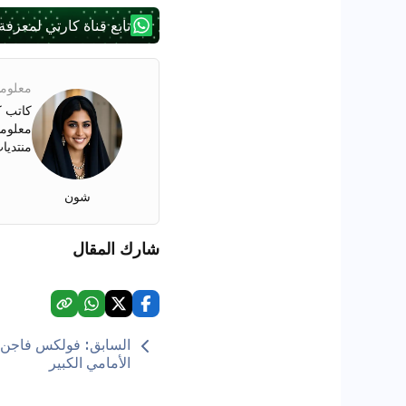
تابع قناة كارتي لمعرفة
معلوما
كاتب ك
معلوما
منتديا
شون
شارك المقال
السابق
:
فولكس فاجن ت
الأمامي الكبير