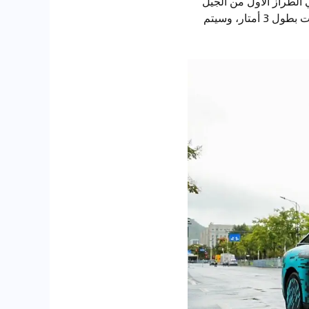
ت شركة Xpeng Motor رسميًا صورًا تجسسية لسيارة Xpeng P7+، وهي الطراز الأول من الجيل
الجديد من منصة أجهزة Xpeng ذاتية القيادة من الجيل الجديد، بطول يزيد عن 5 أمتار وقاعدة عجلات بطول 3 أمتار، وسيتم