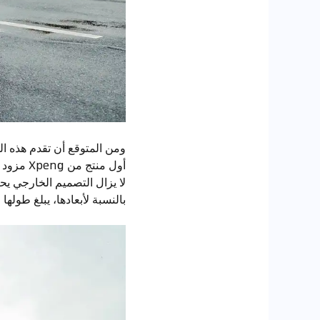
ومن المتوقع أن تقدم هذه ا
أول منتج من Xpeng مزود بمصابيح إشارات ADAS.
لا يزال التصميم الخارجي يحتفظ
بالنسبة لأبعادها، يبلغ طولها وعرضها وارتفاعها 937/1512