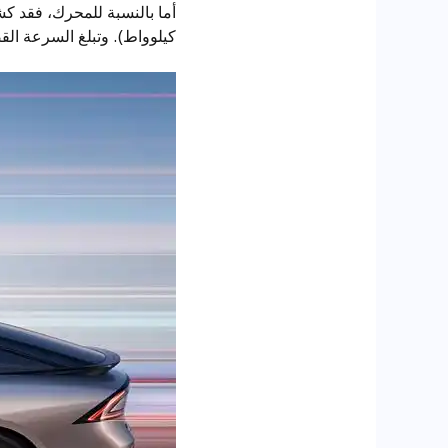
كيلوواط). وتبلغ السرعة القصوى 200 كم/ساعة، والبطارية عبارة عن بطارية فوسفات