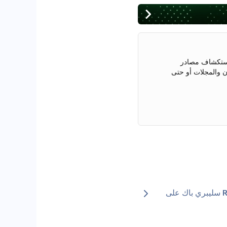
 استكشاف مصادر
ن والمجلات أو حتى
الكشف عن سيارة أودي RS5 سليبري باك على