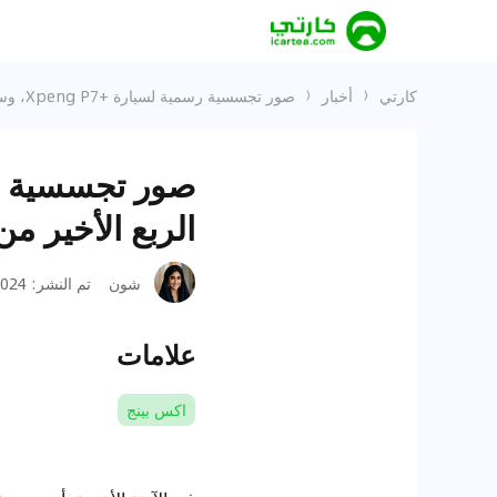
كارتي
أخبار
صور تجسسية رسمية لسيارة +Xpeng P7، وسيصدر رسميا في الربع الأخير من العام الجاري
الربع الأخير من
شون
تم النشر
:
24-09-20
علامات
اكس بينج