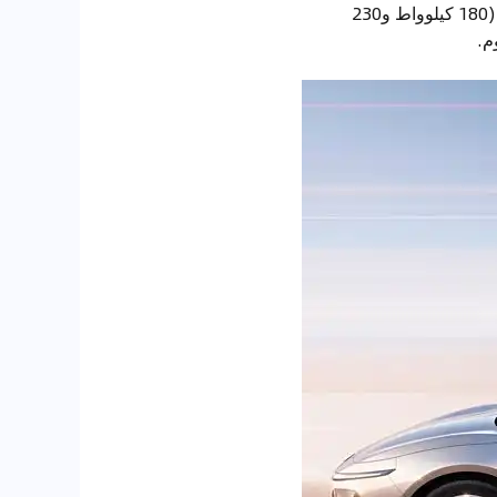
أما بالنسبة للمحرك، فقد كشفنا عن وجود نسخة بمحرك واحد فقط، مع نوعين من الطاقة القصوى (180 كيلوواط و230