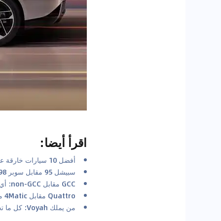
اقرأ أيضا
:
أفضل 10 سيارات خارقة على مر التاريخ
سبيشل 95 مقابل سوبر 98: فهم نوع الوقود الذي تحتاجه سيارتك في الإمارات العربية المتحدة
GCC مقابل non-GCC: أي المواصفات أفضل؟
Quattro مقابل 4Matic مقابل xDrive مقابل 4Motion: أي نظام دفع رباعي هو الأفضل للصحراء؟
من يملك Voyah: كل ما تحتاج إلى معرفته عن Voyah