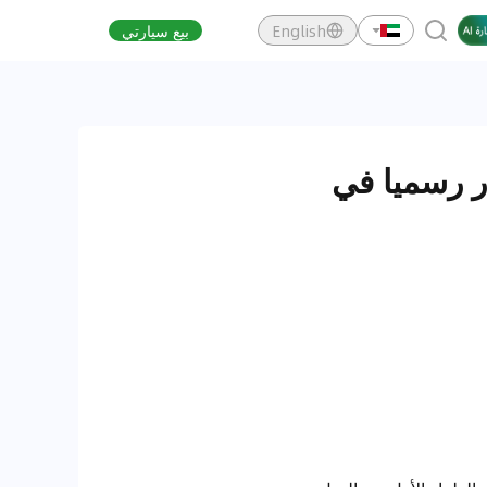
English
بيع سيارتي
ة +Xpeng P7، وسيصدر رسميا في