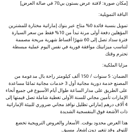
[مكان صورة: لافتة عرض بستون بي70 في صالة العرض]
الباقة التمويلية:
تمويل بنسبة فائدة 0% متاح عبر بنوك إماراتية مختارة للمشترين
المؤهلين دفعة أولى مرنة تبدأ من 10% فقط من سعر السيارة
فترة سداد تصل إلى 60 شهرًا أقساط شهرية مريحة مصممة
لتناسب ميزانيتك موافقة فورية في نفس اليوم عملية مبسطة
تحترم وقتك
مزايا الملكية:
الضمان: 5 سنوات / 150 ألف كيلومتر راحة بال مدعومة من
المصنع خدمة دورية مجانية أول 3 خدمات مجانية تمامًا مساعدة
على الطريق على مدار الساعة طوال أيام الأسبوع في جميع أنحاء
الإمارات تأمين مجاني للسنة الأولى تغطية شاملة تصل قيمتها إلى
4 آلاف درهم إماراتي تظليل نوافذ مجاني ضروري للبيئة الإماراتية
ذات الأشعة فوق البنفسجية الشديدة
هذا العرض محدود بوقت. الأسعار والعروض الترويجية تخضع
للتوفر وقد تتغير دون إشعار مسبق.