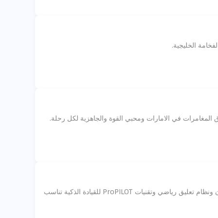
نيسان باترول نيسمو 2025 تصل الى الامارات بتصميم اكثر شراسة ومحرك V6 توين تيربو بقوة 495 حصان ونظام تعليق رياضي وتقنيات ProPILOT للقيادة الذكية تناسب