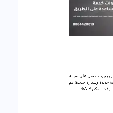
سيارة نيسان باترول 2024 من الوكيل نيسان بترومين، واحصل على صيانة
اعدة على الطريق. بداية جديدة وسيارة جديدة! قم
 وقت ممكن لإبلاغك