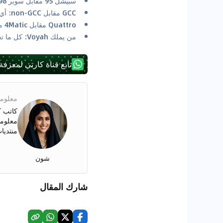
سبيشل 95 مقابل سوبر 98: فهم نوع الوقود الذي تحتاجه سيارتك في الإمارات العربية المتحدة
GCC مقابل non-GCC: أي المواصفات أفضل؟
Quattro مقابل 4Matic مقابل xDrive مقابل 4Motion: أي نظام دفع رباعي هو الأفضل للصحراء؟
من يملك Voyah: كل ما تحتاج إلى معرفته عن Voyah
تابع قناة كارتي لمعرفة
معلوما
كاتب ك
معلوما
منتديا
شون
شارك المقال