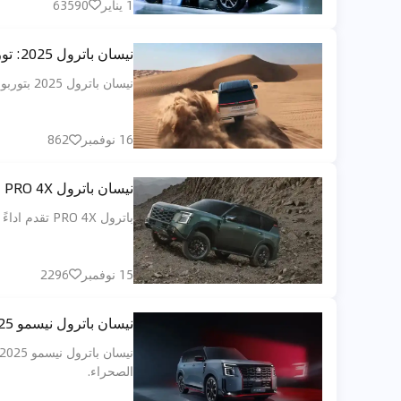
1 يناير
63590
نيسان باترول 2025: توربو جديد ورفاهية رقمية وأساطير الصحراء تتجدد في ساحات الخليج
نيسان باترول 2025 بتوربو V6 وتقنيات رقمية حديثة وتصميم أقوى لجيل جديد من عشاق الطرق الرملية والفخامة الخليجية.
16 نوفمبر
862
نيسان باترول PRO 4X حضور جريء جاهز للبرّ والمدينة في الإمارات
باترول PRO 4X تقدم اداءً ثابتًا على الرمال وقدرات ميدانية عالية، مع تصميم جريء وقيمة قوية تلائم عشاق المغامرات في الامارات ومحبي القوة والجاهزية لكل رحلة.
15 نوفمبر
2296
نيسان باترول نيسمو 2025 الجديدة تصل الإمارات لتعيد تعريف الأداء والفخامة
الصحراء.