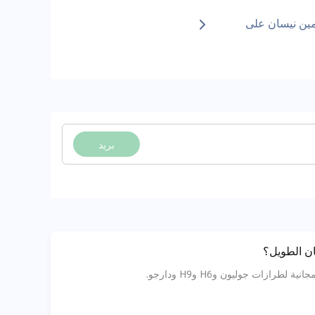
ين نيسان على
بريد
ت جوليون وH6 وH9 ودارجو.