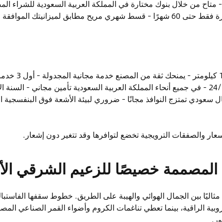
يل بدون فوائد بنسبة 0٪ - متاح من خلال بنوك مختارة في المملكة العربية السعودية لل
يبدأ من 10٪ من سعر السيارة فقط حتى 60 شهرًا - قسط شهري مريح مطابق لميزانيت
ضمان: 5 سنوات / ,000
الطريق على مدار الساعة 24/7 - في جميع أنحاء المملكة العربية السعودية تأمين مجاني - ا
ها ما يصل إلى 4000 ريال سعودي تمتزج النوافذ مجانًا - ضروري لبيئة الأشعة فوق البنف
عار والصفقات الترويجية تخضع لتوافرها وقد تتغير دون إشعار.
ة المصممة خصيصًا للزعيم الشرقي ا
 مثاليًا بين الجمال الهوائي والهيبة على الطريق. خطوط سقفها الفاس
بية الراقية، بينما تعطي تناغمات الكروم وأضواء القمر الصناعي المص
ور.