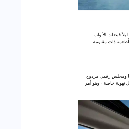
لاً قبضات الأبواب
ك بحجم 18" / 19" - مصممة للرياضة بأطعمة ذات مقاومة
ة شانغان ألسبين وسوف تتغمر في جلد النابا والضوء المحيطة مع تخصيص 64 لونًا ومجلس رقمي مزدوج
 تهوية خاصة - وهو أمر