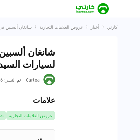
كارتي
أخبار
عروض العلامات التجارية
شانغان ألسبين في 
شانغان ألسبين
لسيارات السيدا
Cartea
تم النشر
:
-28
علامات
عروض العلامات التجارية
شا