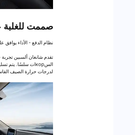
صممت للغلبة عل
نظام الدفع - الأداء يوافق عل
تقدم شانغان ألسبين تجربة ق
السкорات سلسًا. يت
لدرجات حرارة الصيف القاسي