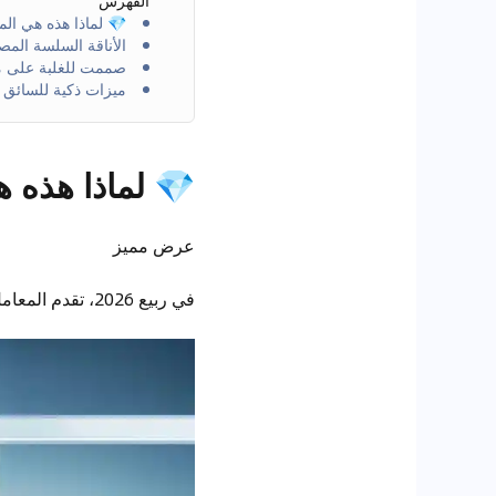
الفهرس
💎 لماذا هذه هي المر
الأناقة السلسة الم
صممت للغلبة على من
ميزات ذكية للسائق ا
💎 لماذا هذه ه
عرض مميز
في ربيع 2026، تقدم المعامل المصرح بها الحزمة الأكثر تنافسية لهذا العام على شانغان ألسبين. إليكم ما هو متاح بالفعل: