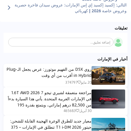
التالي
:
إكسيد إكسيد إي إس الإمارات: عروض سيدان فاخرة حصرية
وعروض خاصة 2026 | كهربائي
تعليقات
إضافة تعليق...
أخبار في الإمارات
روي D5X من الفهيم موتورز: عرض يجعل الـPlug-
in Hybrid أقرب من أي وقت
20 مايو
374797
مراجعة متعمقة لشيري تيجو 7 1.6T AWD 2026
في الإمارات العربية المتحدة. يأتي هذا السيارة بدءاً
من 82,500 درهم إماراتي، ويتمتع بقدرة 195
حصان، وير配备 بناقل حركة DCT 7 سرعات ودفع
30 أبريل
465683
رباعي.
معيار جديد للطرق الوعرة الهجينة القابلة للشحن:
جيتور T1 i‑DM 2026 تنطلق في الإمارات – 375