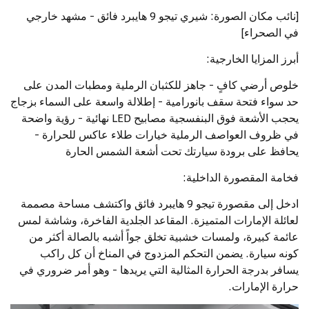
[نائب مكان الصورة: شيري تيجو 9 هايبرد فائق - مشهد خارجي
في الصحراء]
أبرز المزايا الخارجية:
خلوص أرضي كافٍ - جاهز للكثبان الرملية ومطبات المدن على
حد سواء فتحة سقف بانورامية - إطلالة واسعة على السماء بزجاج
يحجب الأشعة فوق البنفسجية مصابيح LED نهائية - رؤية واضحة
في ظروف العواصف الرملية خيارات طلاء عاكس للحرارة -
يحافظ على برودة سيارتك تحت أشعة الشمس الحارة
فخامة المقصورة الداخلية:
ادخل إلى مقصورة تيجو 9 هايبرد فائق واكتشف مساحة مصممة
لعائلة الإمارات المتميزة. المقاعد الجلدية الفاخرة، وشاشة لمس
عائمة كبيرة، ولمسات خشبية تخلق جواً أشبه بالصالة أكثر من
كونه سيارة. يضمن التحكم المزدوج في المناخ أن كل راكب
يسافر بدرجة الحرارة المثالية التي يريدها - وهو أمر ضروري في
حرارة الإمارات.