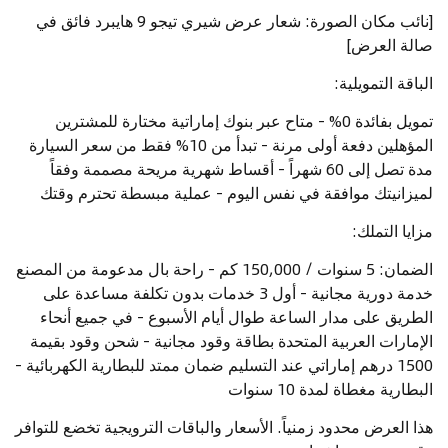
[نائب مكان الصورة: شعار عرض شيري تيجو 9 هايبرد فائق في
صالة العرض]
الباقة التمويلية:
تمويل بفائدة 0% - متاح عبر بنوك إماراتية مختارة للمشترين
المؤهلين دفعة أولى مرنة - تبدأ من 10% فقط من سعر السيارة
مدة تصل إلى 60 شهراً - أقساط شهرية مريحة مصممة وفقاً
لميزانيتك موافقة في نفس اليوم - عملية مبسطة تحترم وقتك
مزايا التملك:
الضمان: 5 سنوات / 150,000 كم - راحة بال مدعومة من المصنع
خدمة دورية مجانية - أول 3 خدمات بدون تكلفة مساعدة على
الطريق على مدار الساعة طوال أيام الأسبوع - في جميع أنحاء
الإمارات العربية المتحدة بطاقة وقود مجانية - شحن وقود بقيمة
1500 درهم إماراتي عند التسليم ضمان ممتد للبطارية الكهربائية -
البطارية مغطاة لمدة 10 سنوات
هذا العرض محدود زمنياً. الأسعار والباقات الترويجية تخضع للتوافر