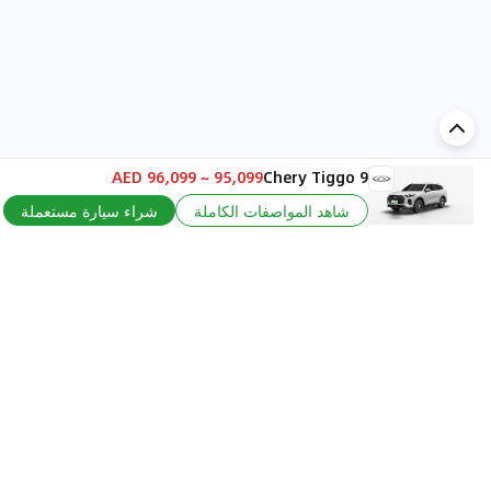
95,099 ~ 96,099 AED
Chery Tiggo 9
إضافة تعليق...
شاهد المواصفات الكاملة
شراء سيارة مستعملة
اكتشف السيارة في
الإمارات
تقييمات السيارات الشائعة حسب
تقييمات السيارات الشهيرة حسب
الماركة
السلسلة
تويوتا
جيتور T2 مراجعات
جيتور
جيتور اندفاع مراجعات
نيسان
نيسان باترول مراجعات
كيا
فورد منطقة فورد مراجعات
فورد
جيتور T1 مراجعات
بي إم دبليو
بورشه بورش 911 مراجعات
هيونداي
كيا سيلتوس مراجعات