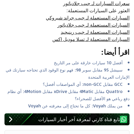
سعرات السيارات لـ جيب جلادياتور
العثور على السيارات المستعملة
:
السيارات المستعملة لـ جيب جراند شيروكي
السيارات المستعملة لـ جيب جلادياتور
السيارات المستعملة لـ جيب رينيجيد
السيارات المستعملة لـ تسلا موديل اكس
اقرأ أيضا
:
أفضل 10 سيارات خارقة على مر التاريخ
سبيشل 95 مقابل سوبر 98: فهم نوع الوقود الذي تحتاجه سيارتك في
الإمارات العربية المتحدة
GCC مقابل non-GCC: أي المواصفات أفضل؟
Quattro مقابل 4Matic مقابل xDrive مقابل 4Motion: أي نظام
دفع رباعي هو الأفضل للصحراء؟
من يملك Voyah: كل ما تحتاج إلى معرفته عن Voyah
تابع قناة كارتي لمعرفة آخر أخبار السيارات