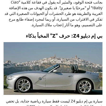
بجانب فتحة الوقود، والمثير أنه يقول في فقاعة كلامية "Ciao
Baby!" أو "مرحبًا يا صغيري". قد يكون الهدف من هذه الإضافة
الغريبة والطريفة هو طرد الحشرات أو الحيوانات الصغيرة التي قد
تفكر في الاقتراب من السيارة، أو ربما لمجرد إضفاء طابع مرح
على التصميم، وهو ما أثار إعجاب ملاك السيارة.
بي إم دبليو Z4: حرف "Z" المخبأ بذكاء
سيارة بي إم دبليو Z4 ليست فقط سيارة رياضية جذابة، بل تخفي