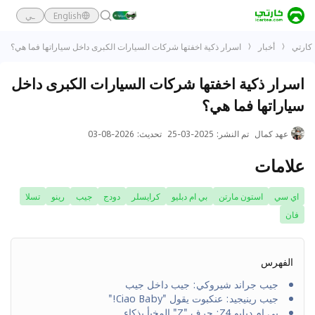
English
ـي
كارتي
أخبار
اسرار ذكية اخفتها شركات السيارات الكبرى داخل سياراتها فما هي؟
اسرار ذكية اخفتها شركات السيارات الكبرى داخل
سياراتها فما هي؟
عهد كمال
تم النشر
:
2025-03-25
تحديث
:
2026-08-03
علامات
اي سي
استون مارتن
بي ام دبليو
كرايسلر
دودج
جيب
رينو
تسلا
فان
الفهرس
جيب جراند شيروكي: جيب داخل جيب
جيب رينيجيد: عنكبوت يقول "Ciao Baby!"
بي إم دبليو Z4: حرف "Z" المخبأ بذكاء