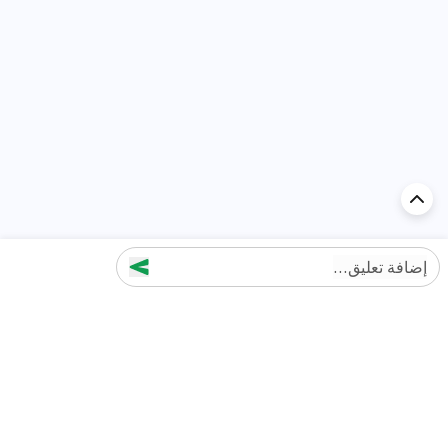
إضافة تعليق...
اكتشف السيارة في
الإمارات
تقييمات السيارات الشائعة حسب
تقييمات السيارات الشهيرة حسب
الماركة
السلسلة
تويوتا
جيتور T2 مراجعات
جيتور
جيتور اندفاع مراجعات
نيسان
نيسان باترول مراجعات