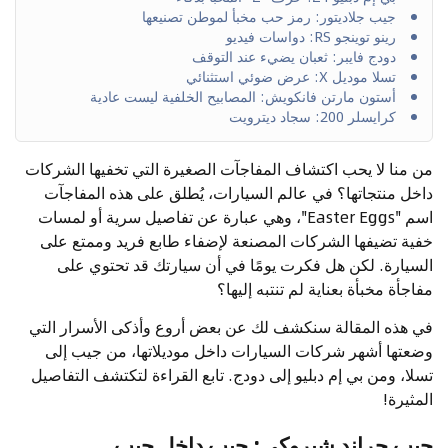
جيب جلاديتور: رمز حب مخبأ لموطن تصنيعها
رينو توينجو RS: دواسات فيديو
دودج فايبر: ثعبان يضيء عند التوقف
تسلا موديل X: عرض ضوئي استثنائي
أستون مارتن فانكويش: المصابيح الخلفية ليست عادية
كرايسلر 200: سجاد ديترويت
من منا لا يحب اكتشاف المفاجآت الصغيرة التي تخفيها الشركات
داخل منتجاتها؟ في عالم السيارات، يُطلق على هذه المفاجآت
اسم "Easter Eggs"، وهي عبارة عن تفاصيل سرية أو لمسات
خفية تضيفها الشركات المصنعة لإضفاء طابع فريد وممتع على
السيارة. لكن هل فكرت يومًا في أن سيارتك قد تحتوي على
مفاجأة مخبأة بعناية لم تنتبه إليها؟
في هذه المقالة سنكشف لك عن بعض أروع وأذكى الأسرار التي
وضعتها أشهر شركات السيارات داخل موديلاتها، من جيب إلى
تسلا، ومن بي إم دبليو إلى دودج. تابع القراءة لتكتشف التفاصيل
المثيرة!
جيب جراند شيروكي: جيب داخل جيب