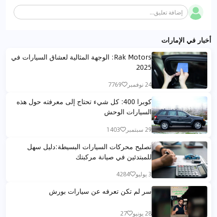
إضافة تعليق...
أخبار في الإمارات
Rak Motors: الوجهة المثالية لعشاق السيارات في
2025
24 نوفمبر
7769
كوبرا 400: كل شيء تحتاج إلى معرفته حول هذه
السيارات الوحش
29 سبتمبر
1403
تصليح محركات السيارات البسيطة:دليل سهل
للمبتدئين في صيانة مركبتك
3 يوليو
4284
سر لم تكن تعرفه عن سيارات بورش
28 يونيو
27