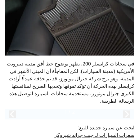
في سجادات
كرايسلر 200
، يظهر بوضوح خط أفق مدينة ديترويت
الأمريكية (مدينة السيارات). لكن المفاجأة أن المبنى الأشهر في
المدينة، وهو برج شركة جنرال موتورز، قد تم حذفه عمداً! أرادت
كرايسلر بهذه الحركة أن تؤكد تفوقها وتحديها الصريح لمنافستها
الكبرى جنرال موتورز، مستخدمة سجادات السيارة لتوصيل هذه
الرسالة الطريفة.
1
/
2
ابحث عن سيارة جديدة للبيع
:
سعرات السيارات لـ جيب جراند شيروكي