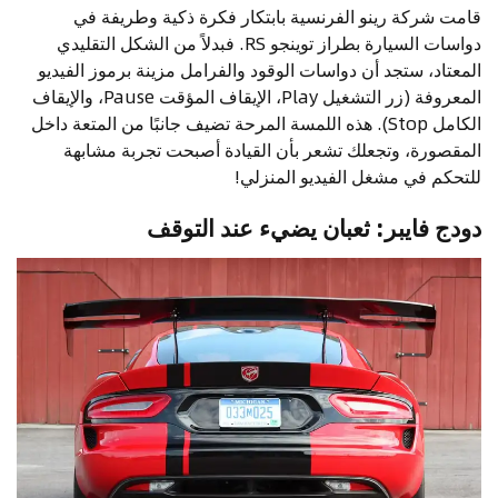
قامت شركة رينو الفرنسية بابتكار فكرة ذكية وطريفة في
دواسات السيارة بطراز توينجو RS. فبدلاً من الشكل التقليدي
المعتاد، ستجد أن دواسات الوقود والفرامل مزينة برموز الفيديو
المعروفة (زر التشغيل Play، الإيقاف المؤقت Pause، والإيقاف
الكامل Stop). هذه اللمسة المرحة تضيف جانبًا من المتعة داخل
المقصورة، وتجعلك تشعر بأن القيادة أصبحت تجربة مشابهة
للتحكم في مشغل الفيديو المنزلي!
دودج فايبر: ثعبان يضيء عند التوقف