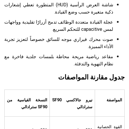
شاشة العرض الرأسية (HUD) المتطورة تعطي إشعارات
ذكية متغيرة حسب وضع القيادة.
عجلة القيادة متعددة الوظائف تدمج أزرارًا تقليدية وواجهات
لمس capacitive للتحكم السريع.
صوت محرك فيراري موجه للسائق خصوصاً لتعزيز تجربة
الأداء المميزة.
مقاعد رياضية مريحة محاطة بلمسات جلدية فاخرة مع
نظام التهوية والتدفئة.
جدول مقارنة المواصفات
المواصفة
نيرو جالاكسي SF90
النسخة القياسية من
سترادالي
SF90 سترادالي
القوة الحصانية