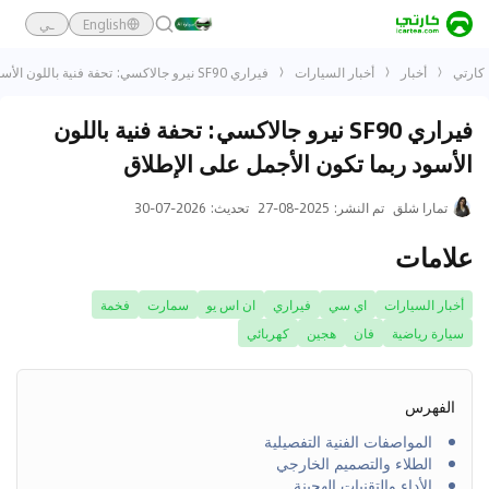
English
ـي
كارتي
أخبار
أخبار السيارات
فيراري SF90 نيرو جالاكسي: تحفة فنية باللون الأسود ربما تكون الأجمل على الإطلاق
فيراري SF90 نيرو جالاكسي: تحفة فنية باللون
الأسود ربما تكون الأجمل على الإطلاق
تمارا شلق
تم النشر
:
2025-08-27
تحديث
:
2026-07-30
علامات
أخبار السيارات
اي سي
فيراري
ان اس يو
سمارت
فخمة
سيارة رياضية
فان
هجين
كهربائي
الفهرس
المواصفات الفنية التفصيلية
الطلاء والتصميم الخارجي
الأداء والتقنيات الهجينة