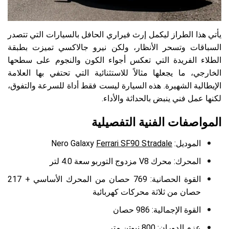
يأتي هذا الطراز ليكمل إرث فيراري الحافل بالسيارات التي تتصدر
السباقات وتسحر الأنظار، ولكن نيرو جالاكسي تميزت بطبقة
الطلاء الفريدة التي تعكس أجواء الكون والنجوم على سطحها
الخارجي، ما يجعلها مثالاً للاستثنائية التي تحتفي بها العلامة
الإيطالية الشهيرة. هذه السيارة ليست فقط أداة للسرعة والتفوق،
لكنها عمل فني ينبض بالحداثة والأداء.
المواصفات الفنية التفصيلية
الموديل:
Ferrari SF90 Stradale
Nero Galaxy
المحرك: محرك V8 مزدوج التوربو سعة 4.0 لتر
القوة الحصانية: 769 حصان من المحرك الأساسي + 217
حصان من ثلاثة محركات كهربائية
القوة الإجمالية: 986 حصان
عزم الدوران: 800 نيوتن متر