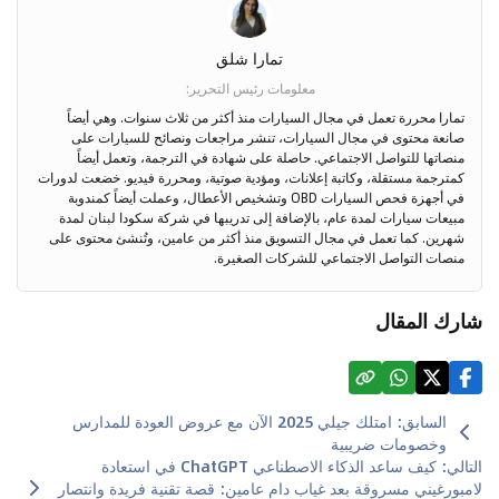
تمارا شلق
معلومات رئيس التحرير
:
تمارا محررة تعمل في مجال السيارات منذ أكثر من ثلاث سنوات. وهي أيضاً
صانعة محتوى في مجال السيارات، تنشر مراجعات ونصائح للسيارات على
منصاتها للتواصل الاجتماعي. حاصلة على شهادة في الترجمة، وتعمل أيضاً
كمترجمة مستقلة، وكاتبة إعلانات، ومؤدية صوتية، ومحررة فيديو. خضعت لدورات
في أجهزة فحص السيارات OBD وتشخيص الأعطال، وعملت أيضاً كمندوبة
مبيعات سيارات لمدة عام، بالإضافة إلى تدريبها في شركة سكودا لبنان لمدة
شهرين. كما تعمل في مجال التسويق منذ أكثر من عامين، وتُنشئ محتوى على
منصات التواصل الاجتماعي للشركات الصغيرة.
شارك المقال
السابق
:
امتلك جيلي 2025 الآن مع عروض العودة للمدارس
وخصومات ضريبية
التالي
:
كيف ساعد الذكاء الاصطناعي ChatGPT في استعادة
لامبورغيني مسروقة بعد غياب دام عامين: قصة تقنية فريدة وانتصار