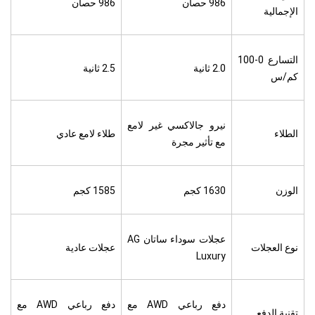
986 حصان
986 حصان
الإجمالية
التسارع 0-100
2.0 ثانية
2.5 ثانية
كم/س
نيرو جالاكسي غير لامع
الطلاء
طلاء لامع عادي
مع تأثير مجرة
الوزن
1630 كجم
1585 كجم
عجلات سوداء ساتان AG
نوع العجلات
عجلات عادية
Luxury
دفع رباعي AWD مع
دفع رباعي AWD مع
تقنية الدفع