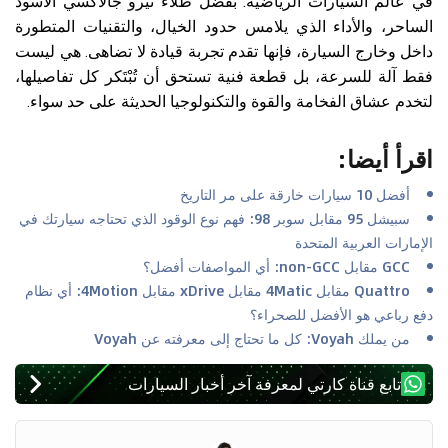
في عالم السيارات الرياضية. بفضل طلاء نيرو جالاكسي الأسود
الساحر، والأداء الذي يلامس حدود الخيال، والتقنيات المتطورة
داخل وخارج السيارة، فإنها تقدم تجربة قيادة لا تضاهى. هي ليست
فقط آلة للسرعة، بل قطعة فنية تستحق أن تُبْتَكر كل تفاصيلها،
لتخدم عشاق الفخامة والقوة والتكنولوجيا الحديثة على حد سواء.
اقرأ أيضا
:
أفضل 10 سيارات خارقة على مر التاريخ
سبيشل 95 مقابل سوبر 98: فهم نوع الوقود الذي تحتاجه سيارتك في
الإمارات العربية المتحدة
GCC مقابل non-GCC: أي المواصفات أفضل؟
Quattro مقابل 4Matic مقابل xDrive مقابل 4Motion: أي نظام
دفع رباعي هو الأفضل للصحراء؟
من يملك Voyah: كل ما تحتاج إلى معرفته عن Voyah
تابع قناة كارتي لمعرفة آخر أخبار السيارات