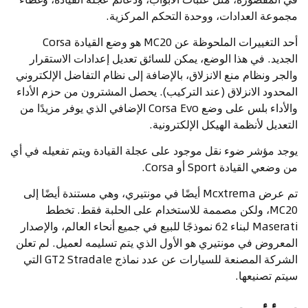
مجموعة العدادات، ووحدة التحكم المركزية.
أحد التغييرات الملحوظة عن MC20 هو وضع القيادة Corsa
الجديد. في هذا الوضع، يمكن للسائق تعديل إعدادات الاستقرار
والجر ونظام منع الانزلاق، بالإضافة إلى نظام التفاضل الإلكتروني
المحدود الانزلاق (عند التركيب). يحصل المشترون من حزم الأداء
والأداء بلس على وضع Corsa Evo الإضافي الذي يوفر مزيدًا من
التعديل لأنظمة الهيكل الإلكترونية.
يوجد مؤشر ضوء نقل موجود على عجلة القيادة ويتم تفعيله في أي
من وضعي القيادة Sport أو Corsa.
تم عرض Mcxtrema أيضًا في مونتيري، وهي مستندة أيضًا إلى
MC20، ولكن مصممة للاستخدام على الحلبة فقط. تخطط
Maserati لبناء 62 نموذجًا للبيع في جميع أنحاء العالم، والإصدار
المعروض في مونتيري هو الأول الذي يتم تسليمه لعميل. لم تعلن
الشركة المصنعة للسيارات عن عدد نماذج GT2 Stradale التي
سيتم تصنيعها.