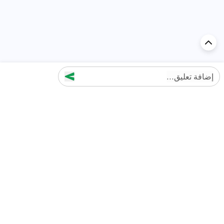
إضافة تعليق...
اكتشف السيارة في
الإمارات
تقييمات السيارات الشائعة حسب
تقييمات السيارات الشهيرة حسب
الماركة
السلسلة
تويوتا
جيتور T2 مراجعات
جيتور
جيتور اندفاع مراجعات
نيسان
نيسان باترول مراجعات
كيا
فورد منطقة فورد مراجعات
فورد
جيتور T1 مراجعات
بي إم دبليو
بورشه بورش 911 مراجعات
هيونداي
كيا سيلتوس مراجعات
MG
نيسان كيكس مراجعات