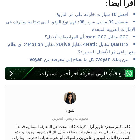
اقرأ أيضا
:
أفضل 10 سيارات خارقة على مر التاريخ
سبيشل 95 مقابل سوبر 98: فهم نوع الوقود الذي تحتاجه سيارتك في
الإمارات العربية المتحدة
GCC مقابل non-GCC: أي المواصفات أفضل؟
Quattro مقابل 4Matic مقابل xDrive مقابل 4Motion: أي نظام
دفع رباعي هو الأفضل للصحراء؟
من يملك Voyah: كل ما تحتاج إلى معرفته عن Voyah
تابع قناة كارتي لمعرفة آخر أخبار السيارات
شون
معلومات رئيس التحرير
:
كاتب كبير بمجرد ظهور أول ذكريات كان البحث عن المعرفة السيارية قد بدأ.
وقد تم استكشاف مصادر معلومات مختلفة، حتى تلك المشبوهة، ومن بين هذه
المصادر: ألعاب الفيديو والتلفزيون والمجلات أو حتى منتديات الإنترنت. وما زلت