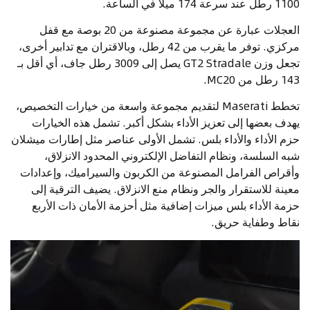
1100 رطل عند سرعة 174 ميلاً في الساعة.
العجلات عبارة عن مجموعة مصنوعة من 20 بوصة مع قفل
مركزي. توفر ما يقرب من 42 رطل، وبالاقتران مع تدابير أخرى،
تجعل وزن GT2 Stradale يصل إلى 3009 رطل جاف، أي أقل بـ
143 رطل من MC20.
تخطط Maserati لتقديم مجموعة واسعة من خيارات التخصيص،
يهدف بعضها إلى تعزيز الأداء بشكل أكبر. تشمل هذه الخيارات
حزم الأداء والأداء بلس. تشمل الأولى عناصر مثل إطارات ميشلان
شبه السلسة، ونظام التفاضل الإلكتروني المحدود الانزلاق،
وأقراص الفرامل المصنوعة من الكربون والسيراميك، وإعدادات
معينة للاستقرار والجر ونظام منع الانزلاق. يضيف الترقية إلى
حزمة الأداء بلس ميزات إضافية مثل أحزمة الأمان ذات الأربع
نقاط وطفاية حريق.