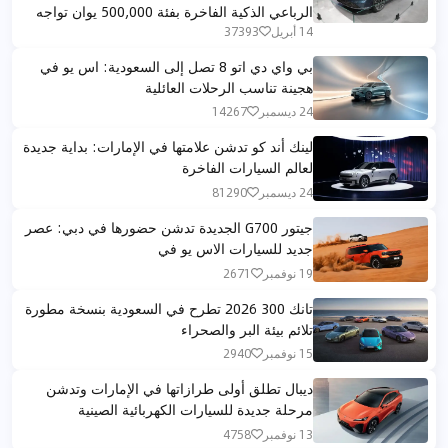
الرباعي الذكية الفاخرة بفئة 500,000 يوان تواجه
بي إم دبليو ومرسيدس في الشرق الأوسط
14 أبريل
37393
بي واي دي اتو 8 تصل إلى السعودية: اس يو في
هجينة تناسب الرحلات العائلية
24 ديسمبر
14267
لينك أند كو تدشن علامتها في الإمارات: بداية جديدة
لعالم السيارات الفاخرة
24 ديسمبر
81290
جيتور G700 الجديدة تدشن حضورها في دبي: عصر
جديد للسيارات الاس يو في
19 نوفمبر
2671
تانك 300 2026 تطرح في السعودية بنسخة مطورة
تلائم بيئة البر والصحراء
15 نوفمبر
2940
ديبال تطلق أولى طرازاتها في الإمارات وتدشن
مرحلة جديدة للسيارات الكهربائية الصينية
13 نوفمبر
4758