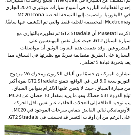
إحدى الفعاليات البارزة في أسبوع سيارات مونتيري 2024 الجاري
في كاليفورنيا. وانضمت إليها النسخة الخاصة MC20 Icona
وMcxtrema المخصصة للحلبة فقط والتي تم الكشف عنها سابقًا.
ذكرت Maserati أن GT2 Stradale تم تطويره بالتوازي مع
سيارة السباق GT2، حيث عمل نفس المهندسين على
المشروعين. وقد ضمنت هذه التعاون الوثيق أن مواصفات
السيارة على الطريق متطابقة تقريبًا مع نظيرتها في السباق، مما
يعد بتجربة قيادة لا تضاهى.
تتشارك المركبتان جسمًا من ألياف الكربون ومحرك V6 مزدوج
التوربو سعة 3.0 لتر. في الواقع، تتمتع GT2 Stradale بقوة أكبر
من سيارة السباق، حيث لا يتعين عليها الالتزام بقوانين السباق.
تبلغ الذروة 631 حصانًا، وهو ما يزيد بمقدار 10 حصان عن MC20.
يتم توجيه الطاقة إلى العجلات الخلفية عبر نفس ناقل الحركة
الأوتوماتيكي ثنائي القابض بثماني سرعات الموجود في MC20،
على الرغم من أن أوقات التغيير قد تحسنت في GT2 Stradale.