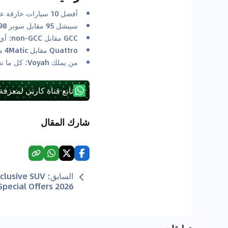
أفضل 10 سيارات خارقة على مر التاريخ
سبيشل 95 مقابل سوبر 98: فهم نوع الوقود الذي تحتاجه سيارتك في الإمارات العربية المتحدة
GCC مقابل non-GCC: أي المواصفات أفضل؟
Quattro مقابل 4Matic مقابل xDrive مقابل 4Motion: أي نظام دفع رباعي هو الأفضل للصحراء؟
من يملك Voyah: كل ما تحتاج إلى معرفته عن Voyah
تابع قناة كارتي لمعرفة
شارك المقال
السابق
:
clusive SUV
Special Offers 2026