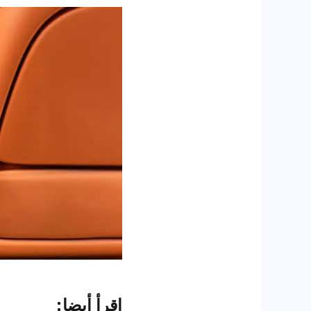
اقرأ أيضا
: