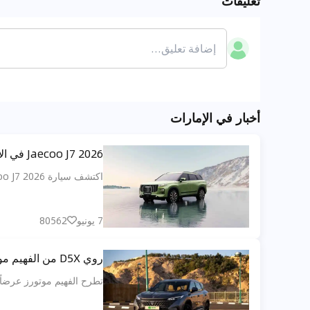
تعليقات
أخبار في الإمارات
Jaecoo J7 2026 في الإمارات: استعد لمستقبل مثير للسيارات
اكتشف سيارة Jaecoo J7 2026 المرتقبة، وهي سيارة دفع رباعي متطورة تتجه إلى الإمارات العربية المتحدة بتصميم جريء وتكنولوجيا متطورة وأداء متعدد الاستخدامات.
7 يونيو
80562
روي D5X من الفهيم موتورز: عرض يجعل الـPlug-in Hybrid أقرب من أي وقت
تطرح الفهيم موتورز عرضاً لافتاً على روي D5X فل أوبشن بسعر 109 آلاف درهم، مع