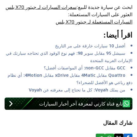
ابحث عن سيارة جديدة للبيع
:
سعرات السيارات لـ جيتور X70 بلس
العثور على السيارات المستعملة
:
السيارات المستعملة لـ جيتور X70 بلس
اقرأ أيضا
:
أفضل 10 سيارات خارقة على مر التاريخ
سبيشل 95 مقابل سوبر 98: فهم نوع الوقود الذي تحتاجه سيارتك في
الإمارات العربية المتحدة
GCC مقابل non-GCC: أي المواصفات أفضل؟
Quattro مقابل 4Matic مقابل xDrive مقابل 4Motion: أي نظام
دفع رباعي هو الأفضل للصحراء؟
من يملك Voyah: كل ما تحتاج إلى معرفته عن Voyah
تابع قناة كارتي لمعرفة آخر أخبار السيارات
شارك المقال