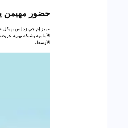
حضور مهيمن ي
تتميز إم جي زد إس بهيكل خا
الأوسط.