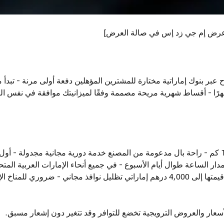
 عرض إم جي زد إس في صالة العرض]
يارة مدة تصل إلى 60 شهرًا - أقساط شهرية مريحة مصممة وفقًا لميزانيتك موافقة في 
 الساعة طوال أيام الأسبوع - في جميع أنحاء الإمارات العربية المتح
الأولى - تغطية شاملة تصل قيمتها إلى 4,000 درهم إماراتي تظليل نوافذ مجاني - ضرو
سعار والعروض الترويجية تخضع للتوافر وقد تتغير دون إشعار مسبق.