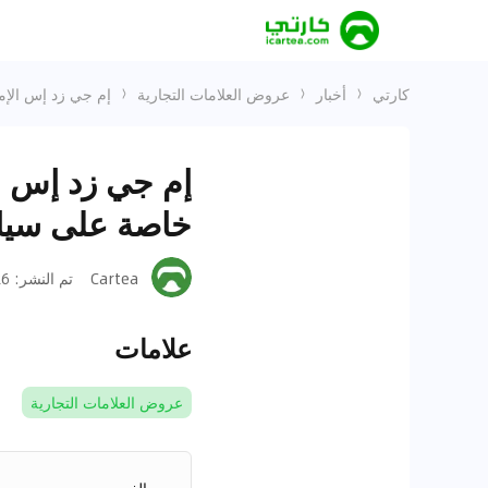
كارتي
أخبار
عروض العلامات التجارية
إم جي زد إس الإما
إم جي زد إس ا
خاصة على سيارات
Cartea
تم النشر
:
-15
علامات
عروض العلامات التجارية