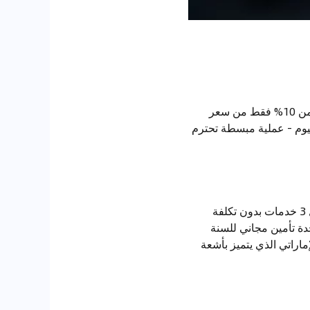
تمويل بنسبة فائدة 0% - متاح عبر بنوك إماراتية مختارة للمشترين المؤهلين دفعة أولى مرنة - تبدأ من 10% فقط من سعر
نفس اليوم - عملية مبسطة تحترم
ضمان: 5 سنوات / 150,000 كم - راحة بال مدعومة من المصنع خدمة دورية مجانية مجدولة - أول 3 خدمات بدون تكلفة
دة تأمين مجاني للسنة
ري للمناخ الإماراتي الذي يتميز بأشعة