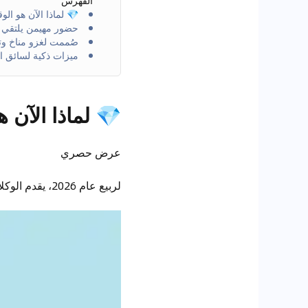
الفهرس
💎 لماذا الآن هو الو
حضور مهيمن يلتقي 
صُممت لغزو مناخ وتض
ميزات ذكية لسائق ا
💎 لماذا الآن 
عرض حصري
لربيع عام 2026، يقدم الوكلاء المعتمدون أكثر الباقات تنافسية لهذا العام على إم جي زد إس. إليك بالضبط ما نقدمه لك: