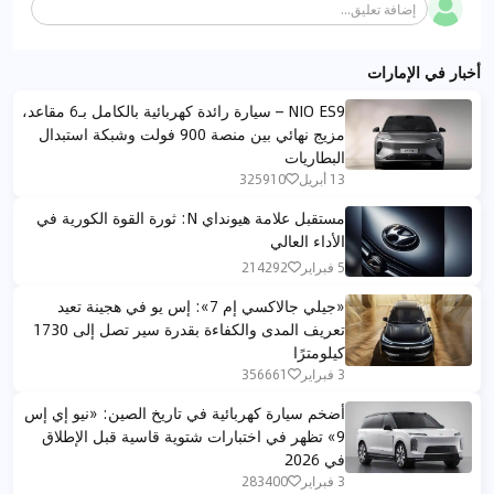
إضافة تعليق...
أخبار في الإمارات
NIO ES9 – سيارة رائدة كهربائية بالكامل بـ6 مقاعد،
مزيج نهائي بين منصة 900 فولت وشبكة استبدال
البطاريات
13 أبريل
325910
مستقبل علامة هيونداي N: ثورة القوة الكورية في
الأداء العالي
5 فبراير
214292
«جيلي جالاكسي إم 7»: إس يو في هجينة تعيد
تعريف المدى والكفاءة بقدرة سير تصل إلى 1730
كيلومترًا
3 فبراير
356661
أضخم سيارة كهربائية في تاريخ الصين: «نيو إي إس
9» تظهر في اختبارات شتوية قاسية قبل الإطلاق
في 2026
3 فبراير
283400