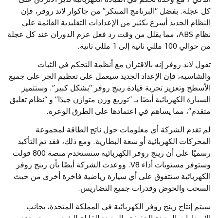
كل عجلة. بفضل “البرنامج المبتكر” من جاكوار لاند روفر، فإن
النظام الجديد أسرع بكثير من الإعدادات التقليدية القائمة على
نظام ABS، مما يقلل من وقت رد فعل عزم الدوران عند كل عجلة
من حوالي 100 مللي ثانية إلى 1 مللي ثانية.
تقول لاند روفر إنه بالاقتران مع أنظمة التحكم في الثبات
والشاسيه، فإن الإعداد الجديد سيعمل على تعظيم الجر على جميع
الأسطح وتعزيز تجربة قيادة رينج روفر “بشكل كبير”. وستتميز
السيارة الكهربائية أيضًا بـ “توزيع وزن متوازن جيدًا” و “نظام تعليق
متقدم”، مما يساهم في اعتمادها على الطرق الوعرة.
لم تقدم الشركة أي معلومات حول ناتج الطاقة لمجموعة
المحركات الكهربائية أو سعة البطارية. ومع ذلك، فقد تم التأكيد
رسميًا على أن رينج روفر الكهربائية ستستخدم منصة 800 فولت
وستوفر مستويات أداء V8. ووعدت الشركة أيضًا بأن رينج روفر
الكهربائية ستتفوق على أي سيارة رياضية فاخرة أخرى من حيث
السحب والخوض وقدرات جميع التضاريس.
سيتم إنتاج رينج روفر الكهربائية في المملكة المتحدة، بجانب
الإصدارات الهجينة الخفيفة والهجينة القابلة للشحن. وستستخدم