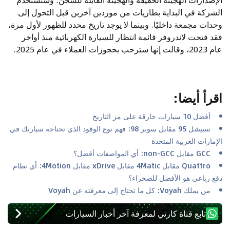
الشركة في البداية بطاريات من موردين آخرين قبل التحول إلى
وحدات مجمعة داخليًا. وبينما لا يوجد تاريخ محدد للظهور لأول مرة،
فقد فتحت لاندروفر قائمة انتظار للسيارة الكهربائية منذ أواخر
عام 2023، وقالت إنها سترحب بحجوزات العملاء في عام 2025.
اقرأ أيضا
:
أفضل 10 سيارات خارقة على مر التاريخ
سبيشل 95 مقابل سوبر 98: فهم نوع الوقود الذي تحتاجه سيارتك في
الإمارات العربية المتحدة
GCC مقابل non-GCC: أي المواصفات أفضل؟
Quattro مقابل 4Matic مقابل xDrive مقابل 4Motion: أي نظام
دفع رباعي هو الأفضل للصحراء؟
من يملك Voyah: كل ما تحتاج إلى معرفته عن Voyah
تابع قناة كارتي لمعرفة آخر أخبار السيارات