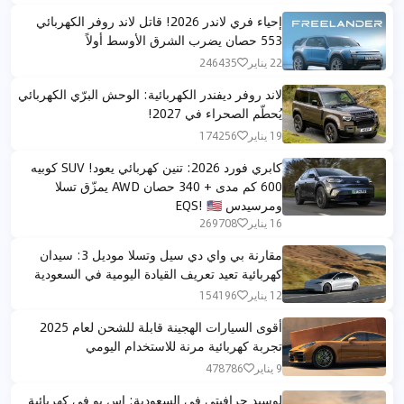
إحياء فري لاندر 2026! قاتل لاند روفر الكهربائي
553 حصان يضرب الشرق الأوسط أولاً
22 يناير
246435
لاند روفر ديفندر الكهربائية: الوحش البرّي الكهربائي
يُحطّم الصحراء في 2027!
19 يناير
174256
كابري فورد 2026: تنين كهربائي يعود! SUV كوبيه
600 كم مدى + 340 حصان AWD يمزّق تسلا
ومرسيدس EQS! 🇺🇸
16 يناير
269708
مقارنة بي واي دي سيل وتسلا موديل 3: سيدان
كهربائية تعيد تعريف القيادة اليومية في السعودية
12 يناير
154196
أقوى السيارات الهجينة قابلة للشحن لعام 2025
تجربة كهربائية مرنة للاستخدام اليومي
9 يناير
478786
لوسيد جرافيتي في السعودية: اس يو في كهربائية