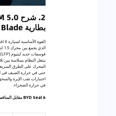
بطارية Blade – لماذا مدى 1100 كم ليس خدعة؟
فوسفات حديد ليثيوم (LFP). هذا يقدم أرقاماً تلفت الانتباه:
ينتقل النظام بسلاسة بين 
اختبارات ثقب الإبرة والسحق
في حرارة الصحراء.
BYD Seal 6 مقابل المنافسين الرئيسيين – المحرك والمدى