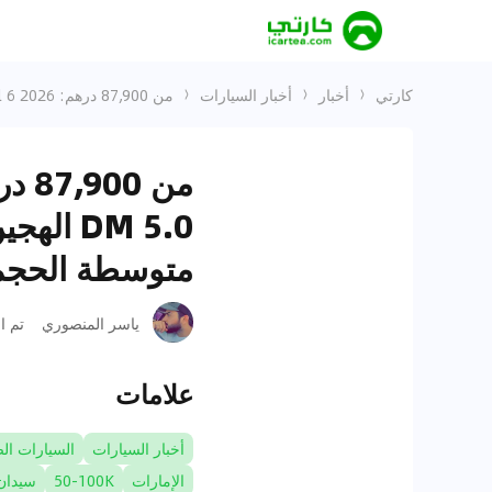
كارتي
أخبار
أخبار السيارات
من 87,900 درهم: BYD Seal 6 2026 تصل إلى الإمارات – نظام DM 5.0 الهجين الفائق يقدم منافساً جديداً في فئة السيدان متوسطة الحجم
DM 5.0 
متوسطة الحجم
ياسر المنصوري
تم ا
علامات
أخبار السيارات
السيارات الص
الإمارات
50-100K
سيدان