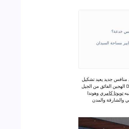
 صندوق 491 لتراً – إعادة تعريف معايير مساحة السيدان
منافس جديد يعيد تشكيل
، مزودة بنظام DM 5.0 الهجين الفائق من الجيل
يه
تويوتا كامري
وهوندا
ي والشارقة والمدن