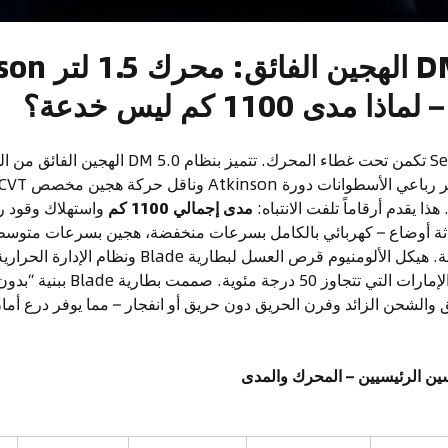
مدى إجمالي 1100 كم
واستهلاك وقود ر
ثلاثة أوضاع – كهربائي بالكامل بسرعات منخفضة، هجين بسرعات متوس
المحرك على الطرق السريعة. هيكل الألومنيوم قرص العسل 
حتى في حرارة الصيف في الإمارات التي تت
 والشحن الزائد وفرن الحريق دون حريق أو انفجار – مما يوفر درع أمان 