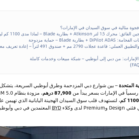
4. المساحة والأبعاد والتطبيق العملي: قاعدة عجلات 2790 مم +
– بين شوارع دبي المزدحمة وطرق أبوظبي السريعة، يتشكل 
سمياً في الإمارات بسعر يبدأ من
87,900 درهم
1100 كم
، لتستهدف قلب سوق السيدان الهجينة اليابانية الذي تهيمن عل
وPremium لدى وكلاء
BYD
المعتمدين في دبي وأبوظب