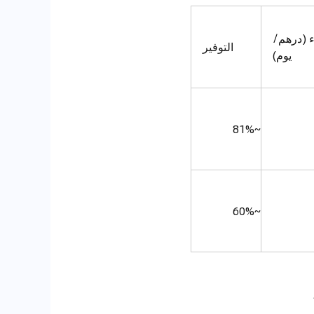
ء (درهم/
التوفير
يوم)
~81%
~60%