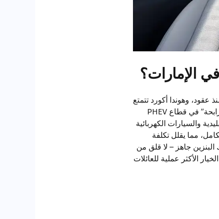
ذ عقود، وهوندا أكورد تتمتع
بقاعدة جماهيرية قوية. بعد النجاح في الصين وأوروبا، اختارت BYD سيارة Seal 6 لتكون “ورقتها الرابحة” في قطاع PHEV
دية والسيارات الكهربائية
 بالتنقلات اليومية (50-80 كم) بالكهرباء بالكامل، مما يقلل تكلفة
البنزين جاهز – لا قلق من
خيار الأكثر عملية للعائلات