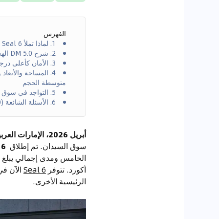
الفهرس
1. لماذا تملأ Seal 6 فجوة مثالية في سوق السيدان في الإمارات؟
2. شرح DM 5.0 الهجين الفائق: محرك 1.5 لتر Atkinson + بطارية Blade – لماذا مدى 1100 كم ليس خدعة؟
3. الأمان كأعلى درجات الفخامة: DiPilot ADAS + بطارية Blade – حماية مزدوجة
متوسطة الحجم
5. التواجد في سوق الإمارات: من دبي إلى أبوظبي – شبكة مبيعات وخدمات كاملة
6. الأسئلة الشائعة (FAQ)
أبريل 2026، الإمارات العربية المتحدة
سوق السيدان. تم إطلاق
6
ر
الخامس ومدى إجمالي يبلغ
أكورد. تتوفر
Seal 6
الآن في فئتي Design 
الرئيسية الأخرى.