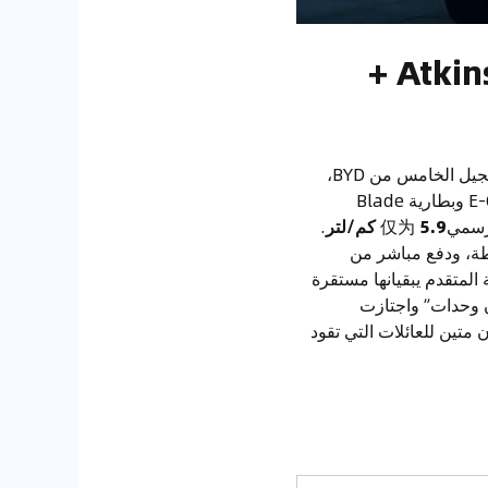
2. شرح DM 5.0 الهجين الفائق: محرك 1.5 لتر Atkinson +
القوة الأساسية لسيارة Seal 6 تكمن تحت غطاء المحرك. تتميز بنظام DM 5.0 الهجين الفائق من الجيل الخامس من BYD،
الذي يجمع بين محرك 1.5 لتر رباعي الأسطوانات دورة Atkinson وناقل حركة هجين مخصص E-CVT وبطارية Blade
سمي仅为
5.9 كم/لتر
.
طة، ودفع مباشر من
لبطارية Blade ونظام الإدارة الحرارية المتقدم يبقيانها مستقرة
جاوز 50 درجة مئوية. صممت بطارية Blade ببنية “بدون وحدات” واجتازت
متين للعائلات التي تقود