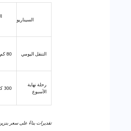
ا
السيناريو
التنقل اليومي
80 كم
رحلة نهاية
300 كم
الأسبوع
تقديرات بناءً على سعر بنزين 95 أكتان ~3 دراهم/لتر وكهرباء منزلية ~0.45 درهم/كيلوواط/س