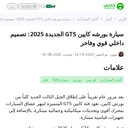
English
ـي
كارتي
أخبار
أخبار السيارات
سيارة بورشه كايين GTS الجديدة 2025: تصميم داخلي قوي وفاخر
سيارة بورشه كايين GTS الجديدة 2025: تصميم
داخلي قوي وفاخر
شون
تم النشر
:
2024-10-16
تحديث
:
2026-08-01
علامات
أخبار السيارات
اي سي
بورش
سيارة SUV
فان
بعد مرور عام تقريباً على إطلاق الجيل الثالث الجديد كلياً من
بورش كايين، تعود فئة كايين GTS المتميزة لتبهر عشاق السيارات
بمحرك أقوى وتحديثات ميكانيكية وجمالية مبتكرة، بالإضافة إلى
تجهيزات قياسية ممتازة.
تتوفر بورش كايين GTS موديل 2025 بتصميمين مختلفين،