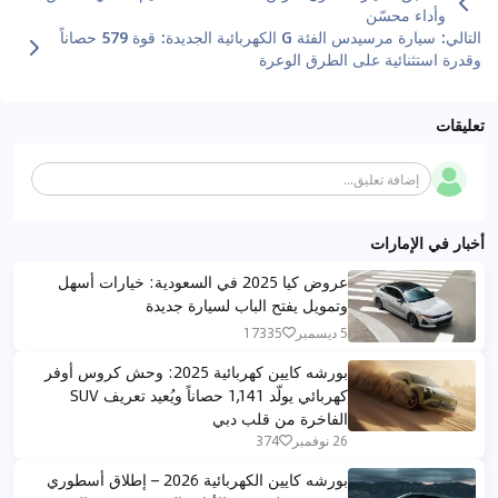
وأداء محسّن
التالي
:
سيارة مرسيدس الفئة G الكهربائية الجديدة: قوة 579 حصاناً
وقدرة استثنائية على الطرق الوعرة
تعليقات
إضافة تعليق...
أخبار في الإمارات
عروض كيا 2025 في السعودية: خيارات أسهل
وتمويل يفتح الباب لسيارة جديدة
5 ديسمبر
17335
بورشه كايين كهربائية 2025: وحش كروس أوفر
كهربائي يولّد 1,141 حصاناً ويُعيد تعريف SUV
الفاخرة من قلب دبي
26 نوفمبر
374
بورشه كايين الكهربائية 2026 – إطلاق أسطوري