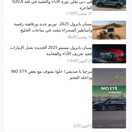
في دبي يعلن ثورة الأداء والتقنية في فئة الـSUV
الفاخرة
21 نوفمبر
1730
نيسان باترول 2025: توربو جديد ورفاهية رقمية
وأساطير الصحراء تتجدد في ساحات الخليج
16 نوفمبر
862
نيسان باترول نيسمو 2025 الجديدة تصل الإمارات
لتعيد تعريف الأداء والفخامة
25 أكتوبر
1764
مرحبا يا صديقي! خلوا نشوف مع بعض NIO ET9
وداخله الفخم
9 أكتوبر
52