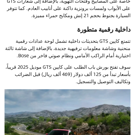
خاصة على المصابيح وفتحات التهوية، بالإضافة إلى شعارات GTS
على الأبواب ولمسات برونزية داكنة على أنابيب العادم. كما تتوفر
السيارة بجنوط بحجم 21 إنش ومكابح حمراء مميزة.
داخلية رقمية متطورة
تتمتع كايين GTS بتحديثات داخلية تشمل لوحة عدادات رقمية
منحنية وشاشة معلومات ترفيهية جديدة، بالإضافة إلى شاشة ثالثة
اختيارية أمام الراكب الأمامي ونظام صوتي فاخر من Bose.
سوف تفتح بورش باب الطلب على كايين GTS موديل 2025 قريباً،
بأسعار تبدأ من 125 ألف دولار (469 ألف ريال) قبل الضرائب
وتكاليف التوصيل والتسجيل.