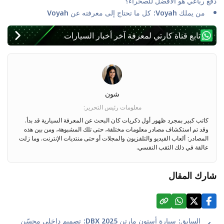
دفع رباعي هو الأفضل للصحراء؟
من يملك Voyah: كل ما تحتاج إلى معرفته عن Voyah
تابع قناة كارتي لمعرفة آخر أخبار السيارات
شون
معلومات رئيس التحرير
:
كاتب كبير بمجرد ظهور أول ذكريات كان البحث عن المعرفة السيارية قد بدأ.
وقد تم استكشاف مصادر معلومات مختلفة، حتى تلك المشبوهة، ومن بين هذه
المصادر: ألعاب الفيديو والتلفزيون والمجلات أو حتى منتديات الإنترنت. وما زلت
عالقة في ذلك الثقب النفسي.
شارك المقال
السابق
:
سيارة أستون مارتن DBX 2025: تصميم داخلي محسّن