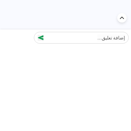
إضافة تعليق...
اكتشف السيارة في
الإمارات
تقييمات السيارات الشائعة حسب
تقييمات السيارات الشهيرة حسب
الماركة
السلسلة
تويوتا
جيتور T2 مراجعات
جيتور
جيتور اندفاع مراجعات
نيسان
نيسان باترول مراجعات
كيا
فورد منطقة فورد مراجعات
فورد
جيتور T1 مراجعات
بي إم دبليو
بورشه بورش 911 مراجعات
هيونداي
كيا سيلتوس مراجعات
MG
نيسان كيكس مراجعات
سوزوكي
تويوتا راف 4 مراجعات
ميتسوبيشي
كيا K5 مراجعات