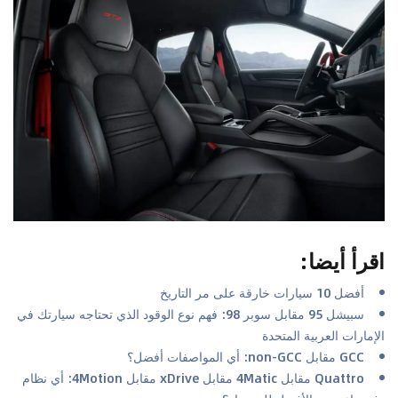
اقرأ أيضا
:
أفضل 10 سيارات خارقة على مر التاريخ
سبيشل 95 مقابل سوبر 98: فهم نوع الوقود الذي تحتاجه سيارتك في
الإمارات العربية المتحدة
GCC مقابل non-GCC: أي المواصفات أفضل؟
Quattro مقابل 4Matic مقابل xDrive مقابل 4Motion: أي نظام