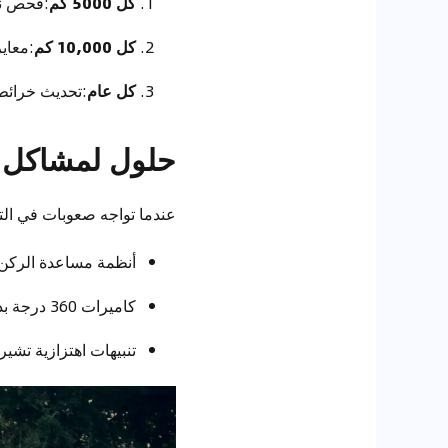
كل 5000 كم
:فحص نظا
كل 10,000 كم
:معاي
كل عام
:تحديث خرائط 
حلول لمشاكل ا
عندما تواجه صعوبات في الت
أنظمة مساعدة الركن ال
كاميرات 360 درجة بدقة 4K توفر رؤية شاملة لمحيط السيارة في جميع الزوايا.
تنبيهات اهتزازية تشير