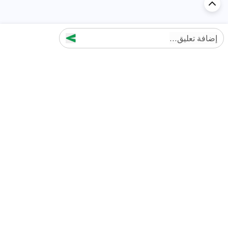
إضافة تعليق...
اكتشف السيارة في
الإمارات
تقييمات السيارات الشائعة حسب
تقييمات السيارات الشهيرة حسب
الماركة
السلسلة
تويوتا
جيتور T2 مراجعات
جيتور
جيتور اندفاع مراجعات
نيسان
نيسان باترول مراجعات
كيا
فورد منطقة فورد مراجعات
فورد
جيتور T1 مراجعات
بي إم دبليو
بورشه بورش 911 مراجعات
هيونداي
كيا سيلتوس مراجعات
MG
نيسان كيكس مراجعات
سوزوكي
تويوتا راف 4 مراجعات
ميتسوبيشي
كيا K5 مراجعات
أفضل السيارات الجديدة للبيع
أفضل السيارات المستعملة للبيع