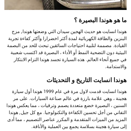
ما هو هوندا البصيرة ؟
هوندا انسايت هو حديث الهجين سيدان التي وضعتها هوندا, مزج
البنزين والطاقة الكهربائية لمدة أكثر اخضرارا وأكثر كفاءة تجربة
القيادة. مصممة لتلبية احتياجات السائقين تبحث للحد من البصمة
البيئية دون التضحية النمط أو الأداء ، البصيرة قد اكتسب شعبية
في جميع أنحاء العالم. هذه السيارة تجسد هوندا التزام الابتكار
والاستدامة.
هوندا انسايت التاريخ و التحديثات
هوندا انسايت قدمت لاول مرة في عام 1999 هوندا أول سيارة
هجينة ، وهي علامة بارزة في عالم صناعة السيارات. على مر
السنين ، البصيرة خضع متعددة يصمم وترقيات ، مما يعكس هوندا
التفاني من أجل تحسين الكفاءة والتكنولوجيا. مع كل جيل, هوندا
المزيد من الميزات المتقدمة و المكرر عناصر التصميم ، مما أدى
إلى سيارة هجينة بسلاسة يجمع بين العملية والأناقة.