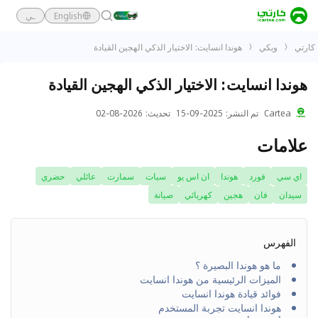
English
ـي
كارتي
ويكي
هوندا انسايت: الاختيار الذكي الهجين القيادة
هوندا انسايت: الاختيار الذكي الهجين القيادة
Cartea
تم النشر
:
2025-09-15
تحديث
:
2026-08-02
علامات
اي سي
فورد
هوندا
ان اس يو
سيات
سمارت
عائلي
حضري
سيدان
فان
هجين
كهربائي
صيانة
الفهرس
ما هو هوندا البصيرة ؟
الميزات الرئيسية من هوندا انسايت
فوائد قيادة هوندا انسايت
هوندا انسايت تجربة المستخدم