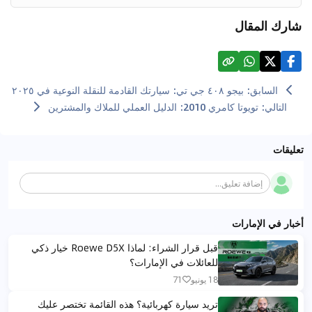
شارك المقال
السابق
:
بيجو ٤٠٨ جي تي: سيارتك القادمة للنقلة النوعية في ٢٠٢٥
التالي
:
تويوتا كامري 2010: الدليل العملي للملاك والمشترين
تعليقات
إضافة تعليق...
أخبار في الإمارات
قبل قرار الشراء: لماذا Roewe D5X خيار ذكي
للعائلات في الإمارات؟
18 يونيو
71
تريد سيارة كهربائية؟ هذه القائمة تختصر عليك