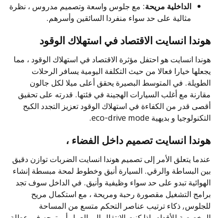
الداخلية مريحة
: مع جلوس واسعة وتصميم مدروس ، نظرة
مثالية على حد سواء منفردا السائقين وأسرهم.
هوندا انسايت الاقتصاد في استهلاك الوقود
هوندا انسايت هو احتفل مؤثرة الاقتصاد في استهلاك الوقود ، مما
يجعلها خيارا فعالا من حيث التكلفة اليومية يسافر الرحلات
الطويلة. في المتوسط البصيرة يحقق أعلى ميلا لكل جالون
مقارنة مع أغلب السيارات الهجينة في فئتها. قدرته على تحقيق
أقصى قدر من الكفاءة في استهلاك الوقود تعزيز التجدد الكبح
التكنولوجيا و بديهية eco-drive mode.
هوندا انسايت تصميم داخل الفضاء ،
عندما يتعلق الأمر إلى تصميم هوندا انسايت الضربات توازن دقيق
بين البساطة والرقي. السيارة أنيق وخطوط لمحة مبسطة إنشاء
الهوائية تبدو على حد سواء وظيفية وأنيق. في الداخل سوف تجد
برامج التشغيل مقصورة رحبة ومريحة ، مع استكمال مريح
للجلوس, ذكاء ترتيب عناصر التحكم متسع من المساحة
المخصصة للأقدام. إذا كنت الانتقال إلى العمل أو يتوجه في عطلة