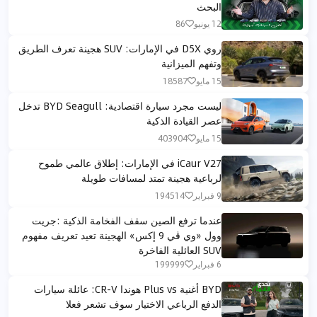
البحث
12 يونيو
86
روي D5X في الإمارات: SUV هجينة تعرف الطريق
وتفهم الميزانية
15 مايو
18587
ليست مجرد سيارة اقتصادية: BYD Seagull تدخل
عصر القيادة الذكية
15 مايو
403904
iCaur V27 في الإمارات: إطلاق عالمي طموح
لرباعية هجينة تمتد لمسافات طويلة
9 فبراير
194514
عندما ترفع الصين سقف الفخامة الذكية :جريت
وول «وي ڤي 9 إكس» الهجينة تعيد تعريف مفهوم
SUV العائلية الفاخرة
6 فبراير
199999
BYD أغنية Plus vs هوندا CR-V: عائلة سيارات
الدفع الرباعي الاختيار سوف تشعر فعلا