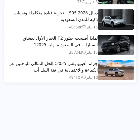
3 فبراير
75
ديبال S05 2026… تجربة قيادة متكاملة وتقنيات
ذكية للمدن السعودية
16 يناير
405588
لماذا أصبحت جيتور T2 الخيار الأول لعشاق
السيارات في السعودية نهاية 2025؟
15 يناير
257243
جراند أفينيو بلس 2025: الحل المثالي للباحثين عن
الكفاءة والاعتمادية في فئة البيك أب
10 يناير
484107