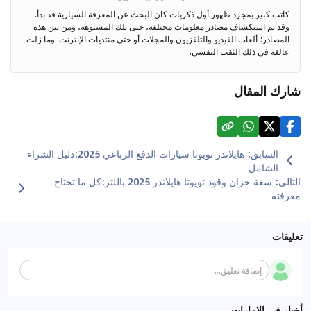
كاتب كبير بمجرد ظهور أول ذكريات كان البحث عن المعرفة السيارية قد بدأ.
وقد تم استكشاف مصادر معلومات مختلفة، حتى تلك المشبوهة، ومن بين هذه
المصادر: ألعاب الفيديو والتلفزيون والمجلات أو حتى منتديات الإنترنت. وما زلت
عالقة في ذلك الثقب النفسي.
شارك المقال
السابق
:
هايلاندر تويوتا سيارات الدفع الرباعي 2025:دليل الشراء
الشامل
التالي
:
سعة خزان وقود تويوتا هايلاندر 2025 باللتر:كل ما تحتاج
معرفته
تعليقات
إضافة تعليق...
أخبار في الإمارات