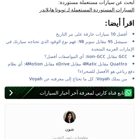
ابحث عن سيارات مستعملة مستوردة
:
السيارات المستوردة المستعملة لـ تويوتا هايلاندر
اقرأ أيضا
:
أفضل 10 سيارات خارقة على مر التاريخ
سبيشل 95 مقابل سوبر 98: فهم نوع الوقود الذي تحتاجه سيارتك في
الإمارات العربية المتحدة
GCC مقابل non-GCC: أي المواصفات أفضل؟
Quattro مقابل 4Matic مقابل xDrive مقابل 4Motion: أي نظام
دفع رباعي هو الأفضل للصحراء؟
من يملك Voyah: كل ما تحتاج إلى معرفته عن Voyah
تابع قناة كارتي لمعرفة آخر أخبار السيارات
شون
معلومات رئيس التحرير
: