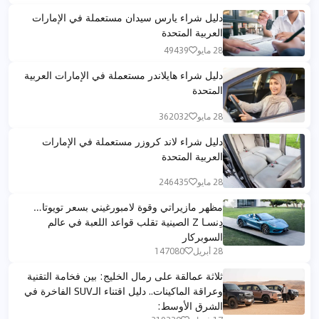
دليل شراء يارس سيدان مستعملة في الإمارات
العربية المتحدة
28 مايو
49439
دليل شراء هايلاندر مستعملة في الإمارات العربية
المتحدة
28 مايو
362032
دليل شراء لاند كروزر مستعملة في الإمارات
العربية المتحدة
28 مايو
246435
مظهر مازيراتي وقوة لامبورغيني بسعر تويوتا…
دِنسـا Z الصينية تقلب قواعد اللعبة في عالم
السوبركار
28 أبريل
147080
ثلاثة عمالقة على رمال الخليج: بين فخامة التقنية
وعراقة الماكينات.. دليل اقتناء الـSUV الفاخرة في
الشرق الأوسط: