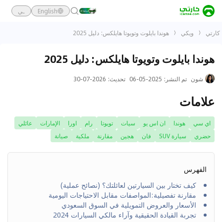
English
ـي
كارتي
ويكي
هوندا بايلوت وتويوتا هايلكس: دليل 2025
هوندا بايلوت وتويوتا هايلكس: دليل 2025
شون
تم النشر
:
2025-05-06
تحديث
:
2026-07-30
علامات
اي سي
هوندا
ان اس يو
سيات
تويوتا
رام
اورا
الإمارات
عائلي
حضري
سيارة SUV
فان
هجين
مقارنة
ملكية
صيانة
الفهرس
كيف تختار بين السيارتين لعائلتك؟ (نصائح عملية)
مقارنة تفصيلية:المواصفات مقابل الاحتياجات اليومية
الأسعار والعروض التمويلية في السوق السعودي
تجربة القيادة الحقيقية وآراء مالكي السيارات 2024