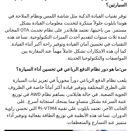
السيارتين؟
توفر تقنيات القيادة الذكية مثل شاشة اللمس ونظام الملاحة في
هوندا بايلوت حلولاً مبتكرة لتحديث معلومات القيادة بشكل
مستمر. من ناحيتها، تعتمد هايلاندر على نظام تحديث OTA المجاني
لمدة ثلاث سنوات لتقديم أحدث الميزات التكنولوجية. تساعد هذه
التقنيات في تحسين أمان القيادة وتوفير راحة أكبر أثناء القيادة.
كما أن هذه الابتكارات تشكل عاملاً مهماً عند المقارنة بين
المواصفات والتكنولوجيا الحديثة.
س:ما هو دور نظام الدفع الرباعي في تحسين أداء السيارة؟
يلعب نظام الدفع الرباعي دوراً محورياً في تعزيز ثبات السيارة
على الطرق المختلفة وتوفير قيادة أكثر أماناً خاصة في الظروف
الجوية الصعبة. في حالة هايلاندر، يساهم نظام AWD في توزيع
عتبة السرعة بشكل متساوٍ مما يمنحك استجابة أسرع. على
الجانب الآخر، تعتمد بايلوت على تقنية i-VTM4
®
التي تحسن زاوية
الدوران. تساعد هذه الأنظمة في توزيع الطاقة بفعالية وتوفير أداء
متميز عند التسارع والمنعطفات.