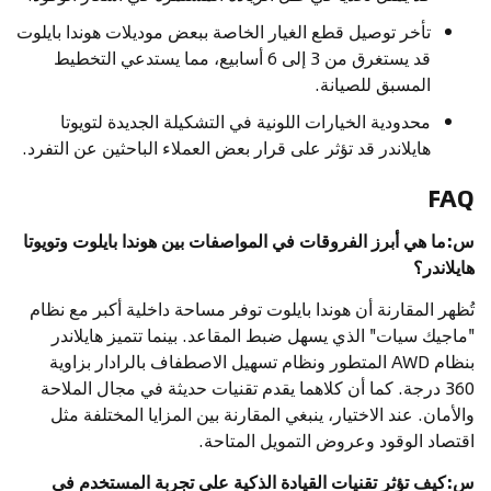
تأخر توصيل قطع الغيار الخاصة ببعض موديلات هوندا بايلوت
قد يستغرق من 3 إلى 6 أسابيع، مما يستدعي التخطيط
المسبق للصيانة.
محدودية الخيارات اللونية في التشكيلة الجديدة لتويوتا
هايلاندر قد تؤثر على قرار بعض العملاء الباحثين عن التفرد.
FAQ
س:ما هي أبرز الفروقات في المواصفات بين هوندا بايلوت وتويوتا
هايلاندر؟
تُظهر المقارنة أن هوندا بايلوت توفر مساحة داخلية أكبر مع نظام
"ماجيك سيات" الذي يسهل ضبط المقاعد. بينما تتميز هايلاندر
بنظام AWD المتطور ونظام تسهيل الاصطفاف بالرادار بزاوية
360 درجة. كما أن كلاهما يقدم تقنيات حديثة في مجال الملاحة
والأمان. عند الاختيار، ينبغي المقارنة بين المزايا المختلفة مثل
اقتصاد الوقود وعروض التمويل المتاحة.
س:كيف تؤثر تقنيات القيادة الذكية على تجربة المستخدم في