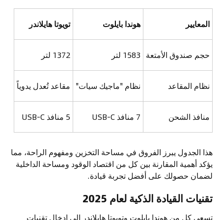
المعايير
هوندا بايلوت
تويوتا هايلاندر
حجم صندوق الأمتعة
1583 لتر
1372 لتر
نظام المقاعد
نظام "ماجيك سيات"
مقاعد تُعدل يدوياً
منافذ الشحن
7 منافذ USB-C
5 منافذ USB-C
هذا الجدول يبرز الفروق في مساحة التخزين ومفهوم الراحة، مما
يؤكد أهمية المقارنة بين كل من اقتصاد الوقود ومساحة الداخلية
لضمان حصولك على أفضل تجربة قيادة.
تقنيات القيادة الذكية لعام 2025
تسعى كل من هوندا بايلوت وتويوتا هايلاندر إلى إدخال تقنيات