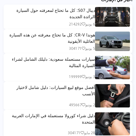
ديبال S07: كل ما تحتاج لمعرفته حول السيارة
الرائدة الجديدة
6 يونيو
214292
هوندا CR-V: كل ما تحتاج معرفته عن هذه السيارة
العائلية الأيقونية
5 يونيو
304171
سيارات مستعملة سعودية: دليلك الشامل لشراء
السيارة المثالية
3 يونيو
199999
أفضل موقع لبيع السيارات: دليل شامل لاختيار
الأنسب
2 يونيو
495667
دليل شراء كورولا مستعملة في الإمارات العربية
المتحدة
28 مايو
304171