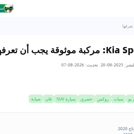
ة يجب أن تعرفها
لنشر
:
2025-08-20
تحديث
:
2026-08-07
يو
سيات
روكس
حضري
سيارة SUV
فان
صيانة
2020