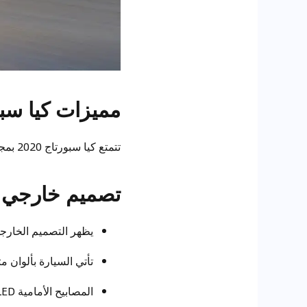
مميزات كيا سبورتا
تتمتع كيا سبورتاج 2020 بمجموعة من الميزات التي تجعلها تتفوق على منافسيها في السوق:
تصميم خارجي 
يظهر التصميم الخارجي الحديث لكيا
تأتي السيارة بألوان م
المصابيح الأمامية LED وتصميم الشبكة الأمامي العريض يضفيان لمحة رياضية وعصرية.