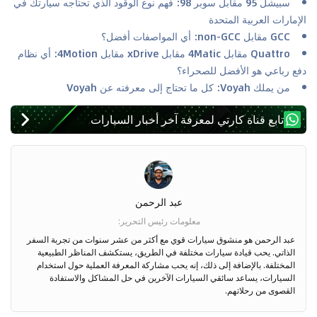
سبيشل 95 مقابل سوبر 98: فهم نوع الوقود الذي تحتاجه سيارتك في
الإمارات العربية المتحدة
GCC مقابل non-GCC: أي المواصفات أفضل؟
Quattro مقابل 4Matic مقابل xDrive مقابل 4Motion: أي نظام
دفع رباعي هو الأفضل للصحراء؟
من يملك Voyah: كل ما تحتاج إلى معرفته عن Voyah
تابع قناة كارتي لمعرفة آخر أخبار السيارات
عبد الرحمن
معلومات رئيس التحرير
:
عبد الرحمن هو منشوق سيارات قوي مع أكثر من عشر سنوات من تجربة السفر
الذاتي. يحب قيادة سيارات مختلفة في الطريق، يستكشف المناظر الطبيعية
المختلفة. بالإضافة إلى ذلك، إنه يحب مشاركة المعرفة العملية حول استخدام
السيارات، يساعد سائقي السيارات الآخرين في حل المشاكل والاستفادة
القصوى من رحلاتهم.