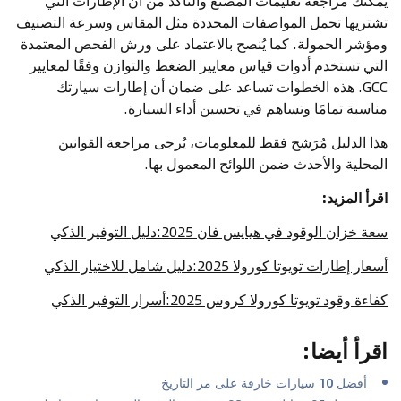
يمكنك مراجعة تعليمات المصنع والتأكد من أن الإطارات التي
تشتريها تحمل المواصفات المحددة مثل المقاس وسرعة التصنيف
ومؤشر الحمولة. كما يُنصح بالاعتماد على ورش الفحص المعتمدة
التي تستخدم أدوات قياس معايير الضغط والتوازن وفقًا لمعايير
GCC. هذه الخطوات تساعد على ضمان أن إطارات سيارتك
مناسبة تمامًا وتساهم في تحسين أداء السيارة.
هذا الدليل مُرَشح فقط للمعلومات، يُرجى مراجعة القوانين
المحلية والأحدث ضمن اللوائح المعمول بها.
اقرأ المزيد:
سعة خزان الوقود في هيايس فان 2025:دليل التوفير الذكي
أسعار إطارات تويوتا كورولا 2025:دليل شامل للاختيار الذكي
كفاءة وقود تويوتا كورولا كروس 2025:أسرار التوفير الذكي
اقرأ أيضا
:
أفضل 10 سيارات خارقة على مر التاريخ