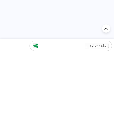
إضافة تعليق...
اكتشف السيارة في
الإمارات
تقييمات السيارات الشائعة حسب
تقييمات السيارات الشهيرة حسب
الماركة
السلسلة
تويوتا
جيتور T2 مراجعات
جيتور
جيتور اندفاع مراجعات
نيسان
نيسان باترول مراجعات
كيا
فورد منطقة فورد مراجعات
فورد
جيتور T1 مراجعات
بي إم دبليو
بورشه بورش 911 مراجعات
هيونداي
كيا سيلتوس مراجعات