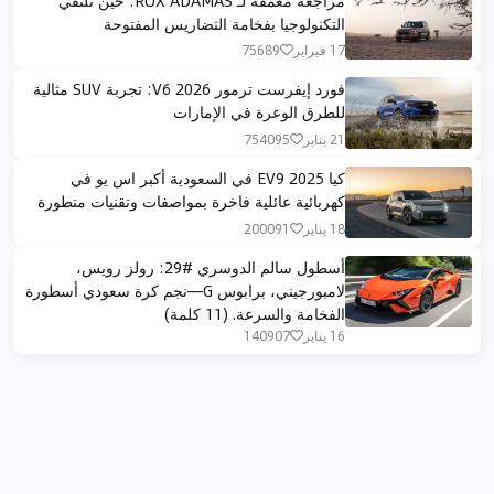
التكنولوجيا بفخامة التضاريس المفتوحة
17 فبراير
75689
فورد إيفرست ترمور V6 2026: تجربة SUV مثالية
للطرق الوعرة في الإمارات
21 يناير
754095
كيا EV9 2025 في السعودية أكبر اس يو في
كهربائية عائلية فاخرة بمواصفات وتقنيات متطورة
18 يناير
200091
أسطول سالم الدوسري #29: رولز رويس،
لامبورجيني، برابوس G—نجم كرة سعودي أسطورة
الفخامة والسرعة. (11 كلمة)
[conversation_context].
16 يناير
140907