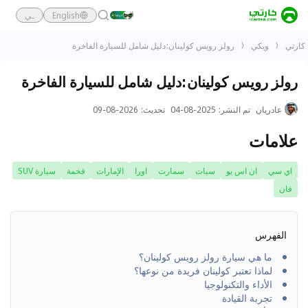
English
ـي
كارتي
ويكي
رولز رويس كولينان:دليل شامل للسيارة الفاخرة
رولز رويس كولينان:دليل شامل للسيارة الفاخرة
عادريان
تم النشر
:
2025-08-04
تحديث
:
2026-08-09
علامات
اي سي
ان اس يو
سيات
سمارت
اورا
الإمارات
فخمة
سيارة SUV
فان
الفهرس
ما هي سيارة رولز رويس كولينان؟
لماذا تعتبر كولينان فريدة من نوعها؟
الأداء والتكنولوجيا
تجربة القيادة