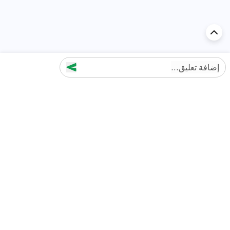
إضافة تعليق...
اكتشف السيارة في
الإمارات
تقييمات السيارات الشائعة حسب
تقييمات السيارات الشهيرة حسب
الماركة
السلسلة
تويوتا
جيتور T2 مراجعات
جيتور
جيتور اندفاع مراجعات
نيسان
نيسان باترول مراجعات
كيا
فورد منطقة فورد مراجعات
فورد
جيتور T1 مراجعات
بي إم دبليو
بورشه بورش 911 مراجعات
هيونداي
كيا سيلتوس مراجعات
MG
نيسان كيكس مراجعات
سوزوكي
تويوتا راف 4 مراجعات