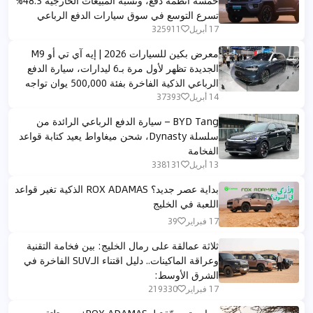
خمسة أنظمة دفع، ونسبة المبيعات الخارجية 48.3%
تسرع التوسع في سوق سيارات الدفع الرباعي
الفاخرة بالشرق الأوسط
17 أبريل
325911
معرض بكين للسيارات 2026 | إيه آي تي أو M9
الجديدة تظهر لأول مرة بـ6 ليدارات، سيارة الدفع
الرباعي الذكية الفاخرة بفئة 500,000 يوان تواجه
بي إم دبليو ومرسيدس في الشرق الأوسط
14 أبريل
37393
BYD Tang – سيارة الدفع الرباعي الرائدة من
سلسلة Dynasty، شحن ميغاواط يعيد كتابة قواعد
الفخامة
13 أبريل
338131
بداية عصر جديد؟ ROX ADAMAS الذكية تغير قواعد
اللعبة في الخليج
17 فبراير
39
ثلاثة عمالقة على رمال الخليج: بين فخامة التقنية
وعراقة الماكينات.. دليل اقتناء الـSUV الفاخرة في
الشرق الأوسط:
17 فبراير
219330
مراجعة معمّقة لـ ROX ADAMAS: حين تلتقي