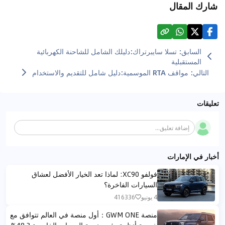
شارك المقال
السابق
:
تسلا سايبرتراك:دليلك الشامل للشاحنة الكهربائية
المستقبلية
التالي
:
مواقف RTA الموسمية:دليل شامل للتقديم والاستخدام
تعليقات
إضافة تعليق...
أخبار في الإمارات
فولفو XC90: لماذا تعد الخيار الأفضل لعشاق
السيارات الفاخرة؟
4 يونيو
416336
منصة GWM ONE：أول منصة في العالم تتوافق مع