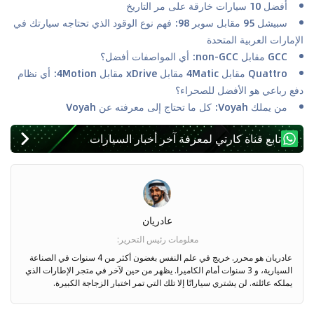
أفضل 10 سيارات خارقة على مر التاريخ
سبيشل 95 مقابل سوبر 98: فهم نوع الوقود الذي تحتاجه سيارتك في
الإمارات العربية المتحدة
GCC مقابل non-GCC: أي المواصفات أفضل؟
Quattro مقابل 4Matic مقابل xDrive مقابل 4Motion: أي نظام
دفع رباعي هو الأفضل للصحراء؟
من يملك Voyah: كل ما تحتاج إلى معرفته عن Voyah
تابع قناة كارتي لمعرفة آخر أخبار السيارات
عادريان
معلومات رئيس التحرير
:
عادريان هو محرر. خريج في علم النفس بغضون أكثر من 4 سنوات في الصناعة
السيارية، و 3 سنوات أمام الكاميرا. يظهر من حين لآخر في متجر الإطارات الذي
يملكه عائلته. لن يشتري سياراتًا إلا تلك التي تمر اختبار الزجاجة الكبيرة.