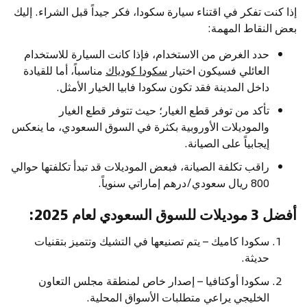
إذا كنت تفكر في اقتناء سيارة سكودا، فكر جيداً قبل الشراء. إليك
بعض النقاط المهمة:
حدد الغرض من الاستخدام، فإذا كانت السيارة للاستخدام
العائلي فسيكون اختيار
سكودا كودياك
مناسباً، أما للقيادة
داخل المدينة فقد تكون
سكودا فابيا
الخيار الأمثل.
تأكد من توفر قطع الغيار؛ حيث تتوفر قطع الغيار
والموديلات الأوروبية بكثرة في السوق السعودي، ما ينعكس
إيجابياً على الصيانة.
راقب تكلفة الصيانة، فبعض الموديلات قد تبدأ تكلفتها حوالي
800 ريال سعودي/درهم إماراتي سنوياً.
أفضل 3 موديلات للسوق السعودي لعام 2025:
سكودا كاميك
– يتم تصنيعها في التشيك وتتميز بتقنيات
حديثة.
سكودا أوكتافيا – إصدار خاص لمنطقة مجلس التعاون
الخليجي يراعي متطلبات الأسواق المحلية.