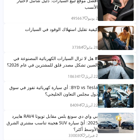
أفضل موقع لبيع السيارات: دليل شامل لاختيار
الأنسب
2 يونيو
495667
كيفية تقليل استهلاك الوقود في السيارات
28 مايو
37384
# هل لا تزال السيارات الكهربائية المصنوعة في
الصين تشكل مصدر قلق للمشترين في عام 2026؟
22 أبريل
186341
BYD vs Tesla: أي سيارة كهربائية تفوز في سوق
دول مجلس التعاون الخليجي؟
22 أبريل
84094
بي واي دي سونغ بلس مقابل تويوتا RAV4 هايبرد
2025: أيّ سيارة SUV هجينة تناسب مشتري الشرق
الأوسط أكثر؟
2 فبراير
330030