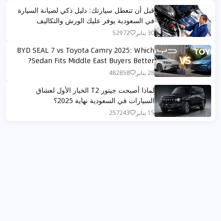
قبل أن تتعطل سيارتك: دليل ذكي لصيانة السيارة
في السعودية يوفر عليك الورش والتكاليف
30 يناير
52972
BYD SEAL 7 vs Toyota Camry 2025: Which
Sedan Fits Middle East Buyers Better?
28 يناير
482858
لماذا أصبحت جيتور T2 الخيار الأول لعشاق
السيارات في السعودية نهاية 2025؟
15 يناير
257243