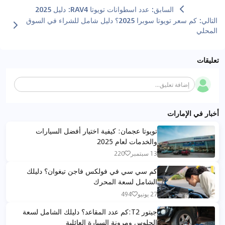
السابق
:
عدد اسطوانات تويوتا RAV4: دليل 2025
التالي
:
كم سعر تويوتا سوبرا 2025؟ دليل شامل للشراء في السوق
المحلي
تعليقات
إضافة تعليق...
أخبار في الإمارات
تويوتا عجمان: كيفية اختيار أفضل السيارات
والخدمات لعام 2025
13 سبتمبر
220
كم سي سي في فولكس فاجن تيغوان؟ دليلك
الشامل لسعة المحرك
27 يونيو
494
جيتور T2:كم عدد المقاعد؟ دليلك الشامل لسعة
الجلوس ومرونة السيارة العائلية