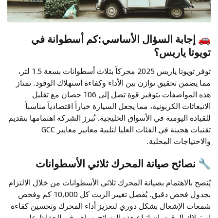
🚗
إجابة السؤال الأساسي:كم أسطوانة في
تويوتا ياريس؟
توفر تويوتا ياريس 2025 محركاً بثلاث أسطوانات بسعة 1.5 لتر،
مما يضمن تحقيق توازن بين الأداء وكفاءة استهلاك الوقود. تمتاز
هذه المواصفات بتوفير قوة تصل إلى 106 حصان مع تقليل
الانبعاثات الكربونية، مما يجعل السيارة خياراً اقتصادياً مناسباً
للقيادة اليومية في الأسواق الخليجية. تُبرز الشركة اهتمامها بتقديم
تقنيات هجينة في الفئات العليا لتلبية معايير معايير GCC
والاحتياجات المحلية.
🔧
نصائح صيانة المحرك ثلاثي الأسطوانات
يُنصح بالاهتمام بصيانة المحرك ثلاثي الأسطوانات من خلال الالتزام
بجدول فحص دقيق. يُفضل تغيير الزيت كل 10,000 كم وفحص
شمعات الإشعال بشكل دوري لتعزيز أداء المحرك وتحسين كفاءة
استهلاك الوقود. إن اتباع هذه النصائح يساهم في الحفاظ على