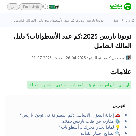
English
ـي
كارتي
ويكي
تويوتا ياريس 2025:كم عدد الأسطوانات؟ دليل المالك الشامل
تويوتا ياريس 2025:كم عدد الأسطوانات؟ دليل
المالك الشامل
مصطفى كريم
تم النشر
:
2025-04-26
تحديث
:
2026-07-31
علامات
اي سي
ان اس يو
تويوتا
الإمارات
حضري
هجين
صيانة
الفهرس
🚗 إجابة السؤال الأساسي:كم أسطوانة في تويوتا ياريس؟
⚙ مقارنة بين فئات ياريس 2025
💡 لماذا تختار محرك 3 أسطوانات؟
🔍 نصائح اختبار القيادة