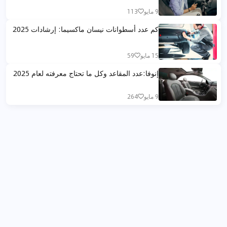
9 مايو
113
كم عدد أسطوانات نيسان ماكسيما: إرشادات 2025
15 مايو
59
إنوفا:عدد المقاعد وكل ما تحتاج معرفته لعام 2025
9 مايو
264