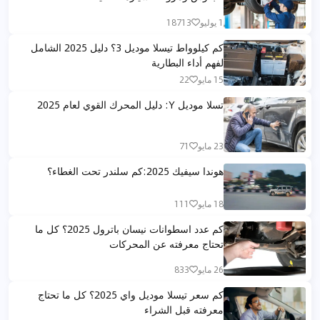
1 يوليو
18713
كم كيلوواط تيسلا موديل 3؟ دليل 2025 الشامل
لفهم أداء البطارية
15 مايو
22
تسلا موديل Y: دليل المحرك القوي لعام 2025
23 مايو
71
هوندا سيفيك 2025:كم سلندر تحت الغطاء؟
18 مايو
111
كم عدد اسطوانات نيسان باترول 2025؟ كل ما
تحتاج معرفته عن المحركات
26 مايو
833
كم سعر تيسلا موديل واي 2025؟ كل ما تحتاج
معرفته قبل الشراء