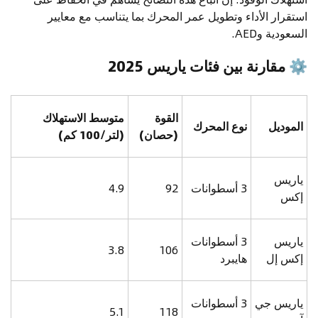
استقرار الأداء وتطويل عمر المحرك بما يتناسب مع معايير
السعودية وAED.
⚙
مقارنة بين فئات ياريس 2025
القوة
متوسط الاستهلاك
الموديل
نوع المحرك
(حصان)
(لتر/100 كم)
ياريس
3 أسطوانات
92
4.9
إكس
ياريس
3 أسطوانات
3.8
106
إكس إل
هايبرد
ياريس جي
3 أسطوانات
5.1
118