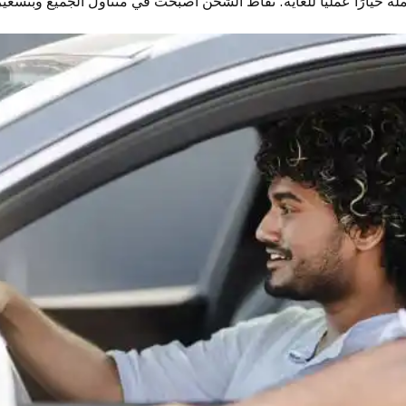
لة خيارًا عمليًا للغاية. نقاط الشحن أصبحت في متناول الجميع وبتسعي