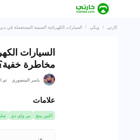
كارتي
ويكي
السيارات الكهربائية الصينية المستعملة في د
السيارات الكهر
مخاطرة خفية؟
ياسر المنصوري
تم ا
علامات
اكس بينج
بي واي دي
شاو