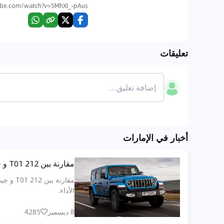
b
e
.
c
o
m
/
w
a
t
c
h
?
v
=
5
M
h
X
I
_
-
p
A
u
s
تعليقات
أخبار في الإمارات
مقارنة بين 212 T01 و جيب رانجلر: من تفرض شخصيتها على طرق ورمال الخليج
مقارنة
الأداء.
8 ديسمبر
4285