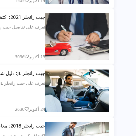
14 أكتوبر
1505
جيب رانجلر 2021: اكتشف المزايا والخصائص
تعرف على تفاصيل جيب رانجلر 2021، السيارة المثالية للطرق الوعرة والراحة داخل المدن. استمتع بأداء قوي، تصميم
15 أكتوبر
3036
جيب رانجلر JL: دليل شامل للسيارة الأسطورية
تعرف على جيب رانجلر JL، السيارة التي تمزج بين التصميم الكلاسيكي وقدرات الدفع الرباعي المذهلة. استكشف ميزاتها ونصائح الشراء وأفضل الاستخدامات.
24 أكتوبر
2630
جيب رانجلر 2018: مغامرة الخالدة آلة
اكتشاف كل شيء عن جيب رانجلر 2018 ، بما في ذلك ميزات الأداء ، versatilityits ودائمة