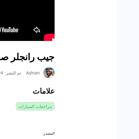
جيب رانجلر صحارى 2024 -‏
Adrian
تم النشر
:
1-26
علامات
مراجعات السيارات
المصدر: