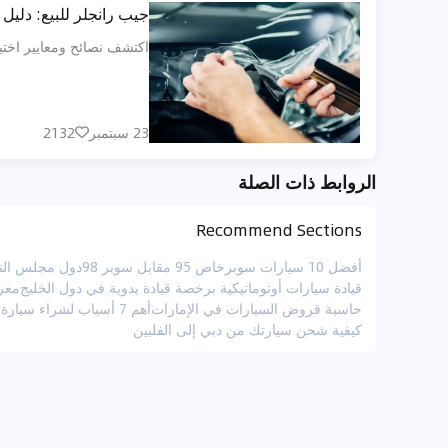
جيب رانجلر للبيع: دليل ال
اكتشف نصائح ومعايير اختيار السيارة المثا
23 سبتمبر
2132
الروابط ذات الصلة
Recommend Sections
أفضل 10 سيارات سوبر
خاص 95 مقابل سوبر 98
دول مجلس التع
قيادة سيارات أوتوماتيكية برخصة قيادة يدوية في دول الخليج
معر
حاسبة قروض السيارات في الإمارات
أهم 7 أسباب لشراء سيارة دفع رباعي في الإمارات العربية المتحدة
كيفية شحن سيارتك من دبي إلى الفلبين