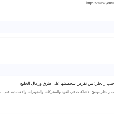
h
t
t
p
s
:
/
/
w
w
w
.
y
o
u
t
u
 بين 212 T01 و جيب رانجلر توضح الاختلافات في القوة والمحركات والتجهيزات والاعتماد