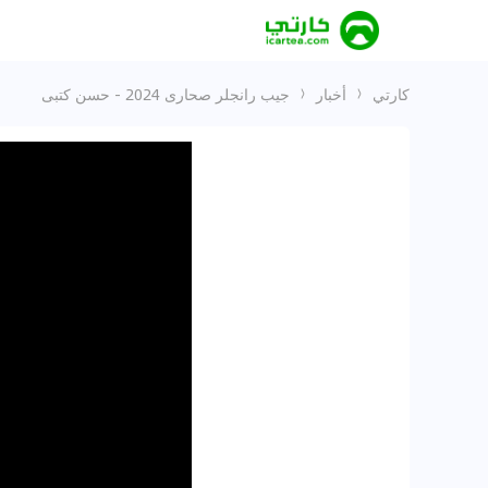
كارتي
أخبار
جيب رانجلر صحارى 2024 -‏ حسن كتبى
جيب رانجلر صحارى 2024 -‏ حسن كتبى Jeep Wrangler Sahara 2024 facelift review by Hasan Kutbi و لا تنسوا تشتركوا بالقناة👇 شاهد المزيد من الفيديوهات من هنا : و اضغط علي زر الجرس 🔔 حتي يصلكم كل جديد تابعوني على صفحات التواصل الاجتماعي 👇👇: تويتر : انستجرام :
ملخص الفيديو
<p></p>
المصدر:
/watch?v=5MhXI_-pAus