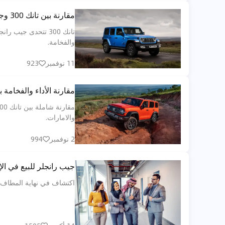
مقارنة بين تانك 300 وجيب رانجلر: من يسيطر على طرق الصحراء السعودية؟
تانك 300 تتحدى جي
والفخامة.
11 نوفمبر
923
مقارنة الأداء والفخامة بين تانك 300 وجيب رانجلر
والامارات.
2 نوفمبر
994
جيب رانجلر للبيع في الإم
اكتشاف في نهاية المطاف دل