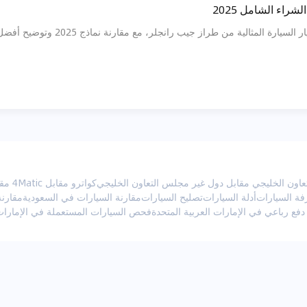
شراء الشامل 2025
لية من طراز جيب رانجلر، مع مقارنة نماذج 2025 وتوضيح أفضل الخطوات لاتخاذ القرارات الصحيحة.
اون الخليجي مقابل دول غير مجلس التعاون الخليجي
كواترو مقابل 4Matic مقابل xDrive مقابل 4Motion
فة السيارات
أدلة السيارات
تصليح السيارات
مقارنة السيارات في السعودية
مقارنة
فحص السيارات المستعملة في الإمارات العربية المتح