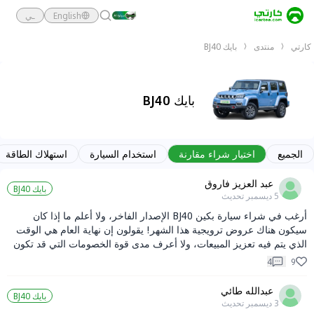
English
ـي
كارتي
منتدى
بايك BJ40
بايك BJ40
الجميع
اختيار شراء مقارنة
استخدام السيارة
استهلاك الطاقة
عبد العزيز فاروق
بايك BJ40
5 ديسمبر
تحديث
أرغب في شراء سيارة بكين BJ40 الإصدار الفاخر، ولا أعلم ما إذا كان
سيكون هناك عروض ترويجية هذا الشهر! يقولون إن نهاية العام هي الوقت
الذي يتم فيه تعزيز المبيعات، ولا أعرف مدى قوة الخصومات التي قد تكون
متاحة!
4
9
عبدالله طائي
بايك BJ40
3 ديسمبر
تحديث