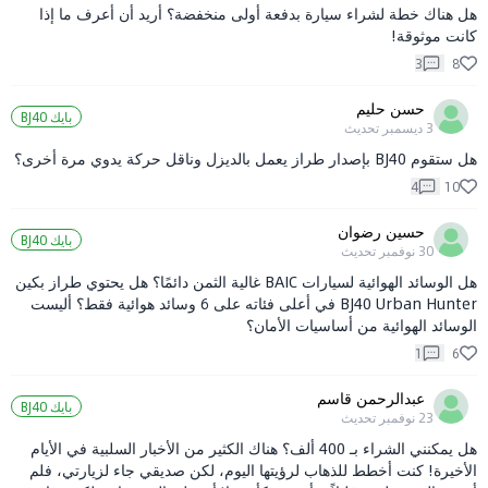
هل هناك خطة لشراء سيارة بدفعة أولى منخفضة؟ أريد أن أعرف ما إذا
كانت موثوقة!
3
8
حسن حليم
بايك BJ40
3 ديسمبر
تحديث
هل ستقوم BJ40 بإصدار طراز يعمل بالديزل وناقل حركة يدوي مرة أخرى؟
4
10
حسين رضوان
بايك BJ40
30 نوفمبر
تحديث
هل الوسائد الهوائية لسيارات BAIC غالية الثمن دائمًا؟ هل يحتوي طراز بكين
BJ40 Urban Hunter في أعلى فئاته على 6 وسائد هوائية فقط؟ أليست
الوسائد الهوائية من أساسيات الأمان؟
1
6
عبدالرحمن قاسم
بايك BJ40
23 نوفمبر
تحديث
هل يمكنني الشراء بـ 400 ألف؟ هناك الكثير من الأخبار السلبية في الأيام
الأخيرة! كنت أخطط للذهاب لرؤيتها اليوم، لكن صديقي جاء لزيارتي، فلم