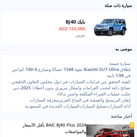
سيارة ذات صلة
بايك BJ40
129,000 AED
بنزين
موصى به
سيارة صينية
إطلاق Xiaomi SU7 Ultra بقوة 1548 حصانًا وتسارع 0-100 كم/س
في 1.98 ثانية
كيفية التحقق من غرامات السيارات في دول مجلس التعاون الخليجي
نصائح ذكية لتجنب الغرامات وامتثال مروري بدون أخطاء: 2025 دبي
تجنّب عمليات الشراء المكلفة واشترِ بذكاء
إتقان البرستيج والعملية في المناخ العربي
معرفة السيارات
أدلة السيارات
تصليح السيارات
السيارات الجديدة في السعودية
أخبار ساخنة
2024 BAIC BJ40 Plus بأقل الأسعار
والمواصفات