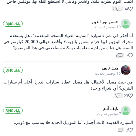
أذهب. اليوم نظرت قليلاً، وأشعر وكأنني لا أستطيع الثقة بها. فولكس فاجن
CC لم يكن لديها أي مزايا إضافية، لذلك قررت عدم اختيار فولكس فاجن CC.
20
34
حسن نور الدين
بايك BJ40
19 نوفمبر
تحديث
أنا أفكر في شراء سيارة "المدينة الصياد النسخة المتقدمة"، هل يستخدم
محرك البنزين فيها حزام مغمور بالزيت؟ وأقطع حوالي 20,000 كيلومتر في
السنة. هل هناك من لديه معلومات يمكنه مساعدتي في هذا الموضوع؟
3
7
ميك نايف
بايك BJ40
16 نوفمبر
تحديث
من حيث معدل الأعطال، هل معدل أعطال سيارات الديزل أعلى أم سيارات
البنزين؟ أود شراء واحدة.
8
23
نايف آدم
بايك BJ40
7 نوفمبر
تحديث
السيارة القديمة كانت أجمل، أما الموديل الجديد فلا يتناسب مع ذوقي.
2