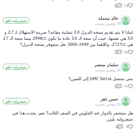
2
13
خالد محملة
شيفروليه تاهو
30 نوفمبر
تحديث
لماذا لا يتم تقديم نسخة الديزل 3.0 بثمانية مقاعد؟ ضريبة الاستهلاك لـ 2.7 و
3.0 هي نفسها، حيث أن سعة الـ 3.0 عادة ما تكون 2998cc بينما سعة الـ 2.7
هي 2727cc، وكلاهما بين 2499-3000. هل ستتوفر نسخة الديزل؟
7
16
سلمان منتصر
شيفروليه تاهو
29 نوفمبر
تحديث
متى ستصل GMC Sierra إلى الصين؟
5
11
حسن باهر
شيفروليه تاهو
28 نوفمبر
تحديث
هل ستشعر بالدوار عند الجلوس في الصف الثالث؟ نعم، يحدث هذا في
شيفروليه بليزر.
4
9