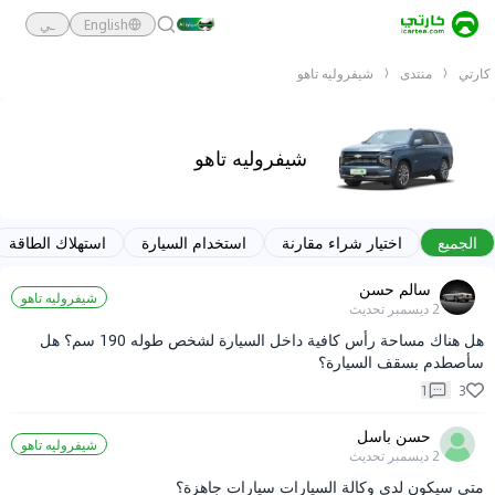
English
ـي
كارتي
منتدى
شيفروليه تاهو
شيفروليه تاهو
الجميع
اختيار شراء مقارنة
استخدام السيارة
استهلاك الطاقة
سالم حسن
شيفروليه تاهو
2 ديسمبر
تحديث
هل هناك مساحة رأس كافية داخل السيارة لشخص طوله 190 سم؟ هل
سأصطدم بسقف السيارة؟
1
3
حسن باسل
شيفروليه تاهو
2 ديسمبر
تحديث
متى سيكون لدى وكالة السيارات سيارات جاهزة؟