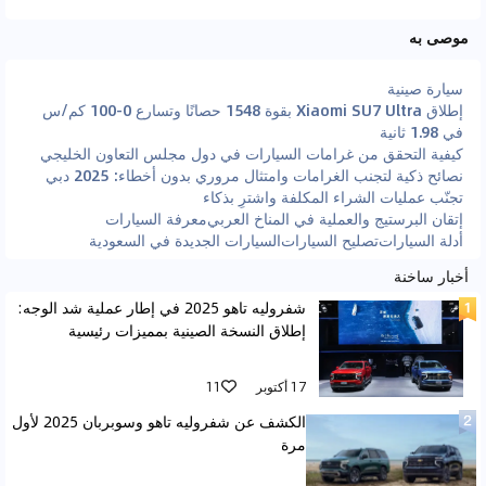
موصى به
سيارة صينية
إطلاق Xiaomi SU7 Ultra بقوة 1548 حصانًا وتسارع 0-100 كم/س
في 1.98 ثانية
كيفية التحقق من غرامات السيارات في دول مجلس التعاون الخليجي
نصائح ذكية لتجنب الغرامات وامتثال مروري بدون أخطاء: 2025 دبي
تجنّب عمليات الشراء المكلفة واشترِ بذكاء
إتقان البرستيج والعملية في المناخ العربي
معرفة السيارات
أدلة السيارات
تصليح السيارات
السيارات الجديدة في السعودية
أخبار ساخنة
شفروليه تاهو 2025 في إطار عملية شد الوجه:
إطلاق النسخة الصينية بمميزات رئيسية
17 أكتوبر
11
الكشف عن شفروليه تاهو وسوبربان 2025 لأول
مرة