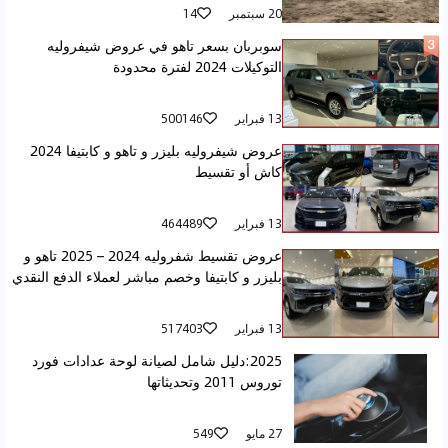
20 سبتمبر
14
سوبربان بسعر تاهو في عروض شيفروليه
التوكيلات 2024 لفترة محدودة
13 فبراير
500146
عروض شيفروليه بليزر و تاهو و كابتيفا 2024
كاش أو تقسيط
13 فبراير
464489
عروض تقسيط شفروليه 2024 – 2025 تاهو و
بليزر و كابتيفا وخصم مباشر لعملاء الدفع النقدي
13 فبراير
517403
2025:دليل شامل لصيانة لوحة عدادات فورد
توروس 2011 وتحديثاتها
27 مايو
549