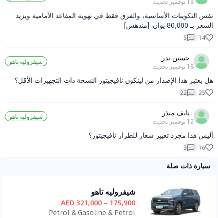
18 نوفمبر
تحديث
نفس التكوينات الأساسية، والفرق فقط في تهوية المقاعد الأمامية ويزيد
السعر بـ 80,000 يوان. [مندهش]
5
14
حسين بدر
شيفروليه تاهو
18 نوفمبر
تحديث
هل يعتبر هذا الإصدار من لينكون نافيجيتور النسخة ذات التجهيزات الأقل؟
22
25
نايف منذر
شيفروليه تاهو
12 نوفمبر
تحديث
أليس هذا مجرد تغيير شعار للطراز نافيجيتور؟
3
16
سيارة ذات صلة
شيفروليه تاهو
175,900 ~ 321,000 AED
Petrol & Gasoline & Petrol