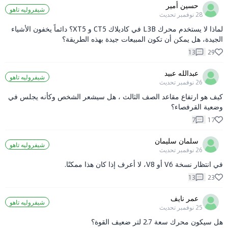
حسين أمير
شيفروليه تاهو
28 نوفمبر
تحديث
لماذا لا يستخدم محرك L3B في كاديلاك CT5 و XT5؟ دائماً يخفون الأشياء
الجيدة، هل يمكن أن تكون المبيعات جيدة بهذه الطريقة؟
13
29
عبدالله عبيد
شيفروليه تاهو
26 نوفمبر
تحديث
كيف هو ارتفاع مقاعد الصف الثالث ، هل سيشعر الشخص وكأنه يجلس في
وضعية القرفصاء؟
7
17
سلمان سليمان
شيفروليه تاهو
26 نوفمبر
تحديث
في انتظار نسخة V6 أو V8، لا أعرف إذا كان هذا ممكنًا.
13
23
عمر نايف
شيفروليه تاهو
25 نوفمبر
تحديث
هل سيكون محرك سعة 2.7 لتر ضعيف القوة؟