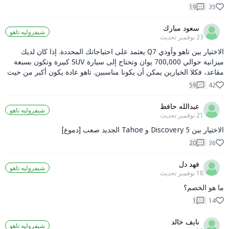
19
35
سعود مبارك
شيفروليه تاهو
23 نوفمبر
تحديث
الاختيار بين تاهو وأودي Q7 يعتمد على احتياجاتك المحددة. إذا كان لديك
ميزانية حوالي 700,000 يوان وتحتاج إلى سيارة SUV كبيرة وتكون بسبعة
مقاعد، فكلا الخيارين يمكن أن يكونا مناسبين. تاهو عادة يكون أكبر من حيث
الحجم ويوفر مساحة داخلية أوسع، بينما أودي Q7 تقدم تجربة قيادة أكثر
59
42
فخامة وتقنيات متقدمة. يمكنك أيضاً انتظار بويك انكلاف للمقارنة، حيث
يمكن أن يقدم خياراً جيداً أيضاً.
عبدالله حافظ
شيفروليه تاهو
21 نوفمبر
تحديث
الاختيار بين Discovery 5 و Tahoe الجديد صعب [دموع]
20
36
فهد دل
شيفروليه تاهو
18 نوفمبر
تحديث
ما هو الخصم؟
1
14
نايف خالد
شيفروليه تاهو